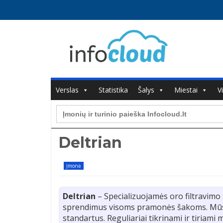
Verslas
Statistika
Šalys
Miestai
V
Search
for:
Deltrian
Įmonė
Deltrian
– Specializuojamės oro filtravimo
sprendimus visoms pramonės šakoms. Mūsų 
standartus. Reguliariai tikrinami ir tiriami