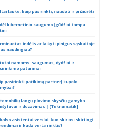
ltai lauke: kaip pasirinkti, naudoti ir prižiūrėti
dėl kibernetinio saugumo įgūdžiai tampa
tini
rminuotas indėlis ar laikyti pinigus sąskaitoje
kas naudingiau?
tutai namams: saugumas, dydžiai ir
sirinkimo patarimai
ip pasirinkti patikimą partnerį kupolo
mybai?
tomobilių langų plovimo skysčių gamyba –
išytuvai ir dozavimas | [Teknomatik]
 balso asistentai verslui: kuo skiriasi skirtingi
rendimai ir kada verta rinktis?