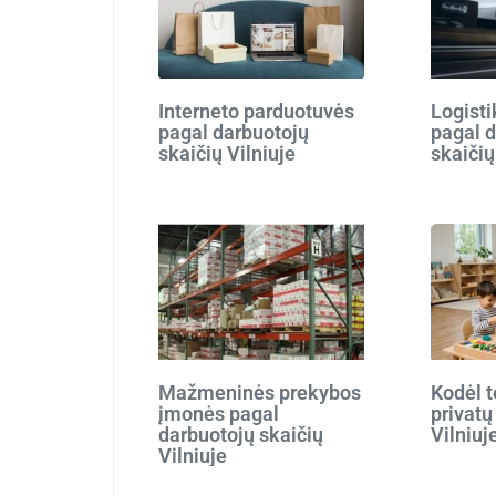
Interneto parduotuvės
Logist
pagal darbuotojų
pagal 
skaičių Vilniuje
skaičių
Mažmeninės prekybos
Kodėl t
įmonės pagal
privatų
darbuotojų skaičių
Vilniuj
Vilniuje