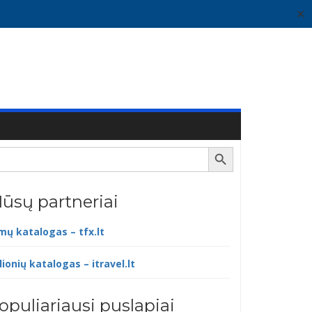
✕
Search Button
ūsų partneriai
lmų katalogas – tfx.lt
lionių katalogas – itravel.lt
opuliariausi puslapiai