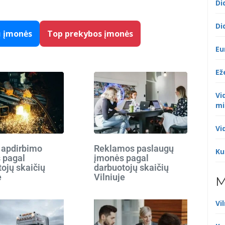
Di
Di
ų įmonės
Top prekybos įmonės
Eu
Ež
Vi
mi
Vi
 apdirbimo
Reklamos paslaugų
Ku
 pagal
įmonės pagal
ojų skaičių
darbuotojų skaičių
e
Vilniuje
M
Vi