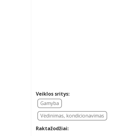
Veiklos sritys:
Gamyba
Vėdinimas, kondicionavimas
Raktažodžiai: