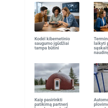
Kodėl kibernetinio
Terminu
saugumo įgūdžiai
laikyti
tampa būtini
sąskait
naudin
Kaip pasirinkti
Automo
patikimą partnerį
plovim