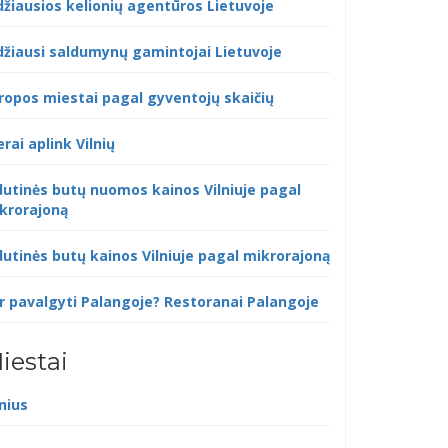
džiausios kelionių agentūros Lietuvoje
džiausi saldumynų gamintojai Lietuvoje
ropos miestai pagal gyventojų skaičių
erai aplink Vilnių
dutinės butų nuomos kainos Vilniuje pagal
krorajoną
dutinės butų kainos Vilniuje pagal mikrorajoną
r pavalgyti Palangoje? Restoranai Palangoje
iestai
lnius