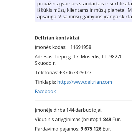
pripažintą įvairiais standartais ir sertifika
iššūkis mūsų klientams ir mūsų planetai. M
apsauga. Visa mūsų gamybos įranga skirta
Deltrian kontaktai
Įmonės kodas: 111691958
Adresas: Liepų g. 17, Mosėdis, LT-98270
Skuodo r.
Telefonas: +37067325027
Tinklapis:
https://www.deltrian.com
Facebook
Įmonėje dirba
144
darbuotojai.
Vidutinis atlyginimas (bruto):
1 849
Eur.
Pardavimo pajamos:
9 675 126
Eur.