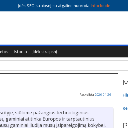
Įdėk SEO straipsnį su atgaline nuoroda
Infocloude
ietos
Istorija
Įdėk straipsnį
M
Paskelbta
2026-04-26
Fi
Ke
 srityje, siūlome pažangius technologinius
gaminiai atitinka Europos ir tarptautinius
P
 mūsų gaminiai liudija mūsų įsipareigojimą kokybei,