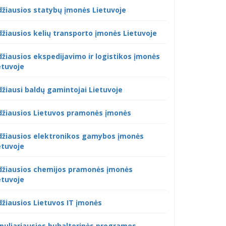
džiausios statybų įmonės Lietuvoje
džiausios kelių transporto įmonės Lietuvoje
džiausios ekspedijavimo ir logistikos įmonės
etuvoje
džiausi baldų gamintojai Lietuvoje
džiausios Lietuvos pramonės įmonės
džiausios elektronikos gamybos įmonės
etuvoje
džiausios chemijos pramonės įmonės
etuvoje
džiausios Lietuvos IT įmonės
puliariausios buhalterinės programos