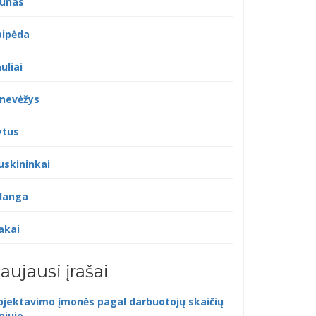
unas
aipėda
uliai
nevėžys
ytus
uskininkai
langa
akai
aujausi įrašai
ojektavimo įmonės pagal darbuotojų skaičių
lniuje