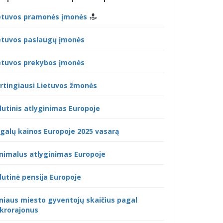
etuvos pramonės įmonės
etuvos paslaugų įmonės
etuvos prekybos įmonės
rtingiausi Lietuvos žmonės
dutinis atlyginimas Europoje
galų kainos Europoje 2025 vasarą
nimalus atlyginimas Europoje
dutinė pensija Europoje
lniaus miesto gyventojų skaičius pagal
krorajonus