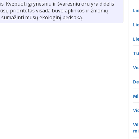
tais. Kvėpuoti grynesniu ir švaresniu oru yra didelis
ūsų prioritetas visada buvo aplinkos ir žmonių
Li
 sumažinti mūsų ekologinį pėdsaką.
Li
Li
Tu
Vi
De
Mi
Vi
Vi
mi