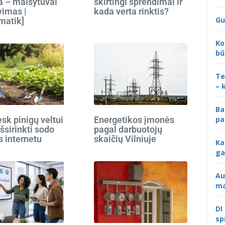
 – maišytuvai
skirtingi sprendimai ir
vimas |
kada verta rinktis?
Gu
matik]
Ko
bū
Te
– 
Ba
pa
k pinigų veltui
Energetikos įmonės
išsirinkti sodo
pagal darbuotojų
s internetu
skaičių Vilniuje
Ka
ga
Au
ma
DI
sp