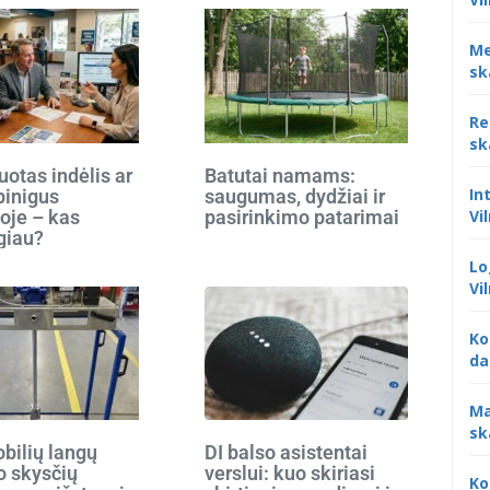
Me
sk
Re
sk
otas indėlis ar
Batutai namams:
In
 pinigus
saugumas, dydžiai ir
oje – kas
pasirinkimo patarimai
Vi
giau?
Lo
Vi
Ko
da
Ma
sk
bilių langų
DI balso asistentai
o skysčių
verslui: kuo skiriasi
Ko