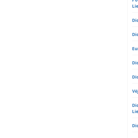
Li
Di
Di
Eu
Di
Di
Vė
Di
Li
Di