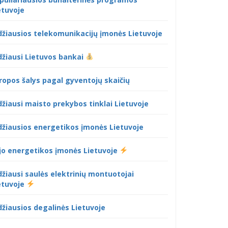
etuvoje
džiausios telekomunikacijų įmonės Lietuvoje
džiausi Lietuvos bankai
ropos šalys pagal gyventojų skaičių
džiausi maisto prekybos tinklai Lietuvoje
džiausios energetikos įmonės Lietuvoje
jo energetikos įmonės Lietuvoje
džiausi saulės elektrinių montuotojai
etuvoje
džiausios degalinės Lietuvoje