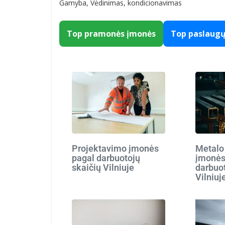
Gamyba, Vėdinimas, kondicionavimas
Top pramonės įmonės
Top paslaug
Projektavimo įmonės
Metalo
pagal darbuotojų
įmonės
skaičių Vilniuje
darbuot
Vilniuj