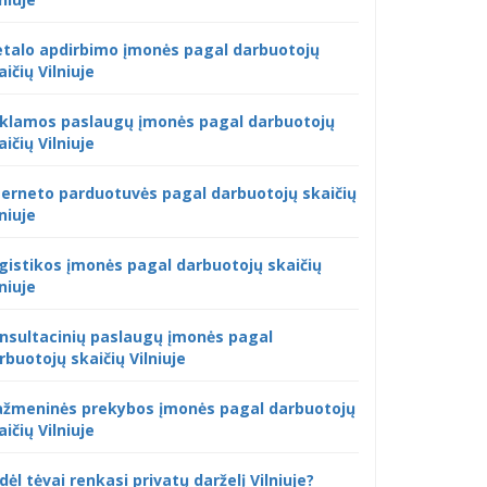
talo apdirbimo įmonės pagal darbuotojų
aičių Vilniuje
klamos paslaugų įmonės pagal darbuotojų
aičių Vilniuje
terneto parduotuvės pagal darbuotojų skaičių
lniuje
gistikos įmonės pagal darbuotojų skaičių
lniuje
nsultacinių paslaugų įmonės pagal
rbuotojų skaičių Vilniuje
žmeninės prekybos įmonės pagal darbuotojų
aičių Vilniuje
dėl tėvai renkasi privatų darželį Vilniuje?