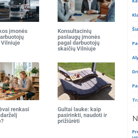
Ka
Kl
Šia
ikos įmonės
Konsultacinių
darbuotojų
paslaugų įmonės
 Vilniuje
pagal darbuotojų
Pa
skaičių Vilniuje
Al
Dr
Pa
Tr
ėvai renkasi
Gultai lauke: kaip
 darželį
pasirinkti, naudoti ir
N
e?
prižiūrėti
Pr
Vi