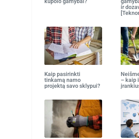
kupolo gamybai?
gamyba
ir doza
[Tekno
Kaip pasirinkti
Neišmes
tinkamą namo
– kaip 
projektą savo sklypui?
įrankiu