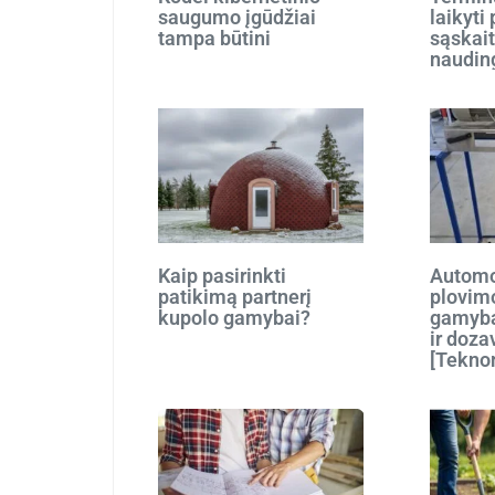
saugumo įgūdžiai
laikyti
tampa būtini
sąskait
naudin
Kaip pasirinkti
Automo
patikimą partnerį
plovim
kupolo gamybai?
gamyba
ir doza
[Tekno