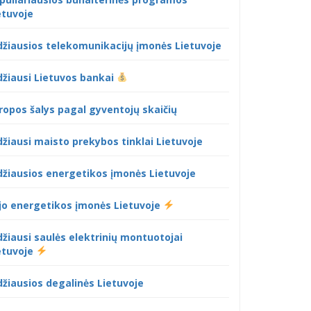
etuvoje
džiausios telekomunikacijų įmonės Lietuvoje
džiausi Lietuvos bankai
ropos šalys pagal gyventojų skaičių
džiausi maisto prekybos tinklai Lietuvoje
džiausios energetikos įmonės Lietuvoje
jo energetikos įmonės Lietuvoje
džiausi saulės elektrinių montuotojai
etuvoje
džiausios degalinės Lietuvoje