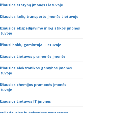
džiausios statybų įmonės Lietuvoje
džiausios kelių transporto įmonės Lietuvoje
džiausios ekspedijavimo ir logistikos įmonės
etuvoje
džiausi baldų gamintojai Lietuvoje
džiausios Lietuvos pramonės įmonės
džiausios elektronikos gamybos įmonės
etuvoje
džiausios chemijos pramonės įmonės
etuvoje
džiausios Lietuvos IT įmonės
puliariausios buhalterinės programos