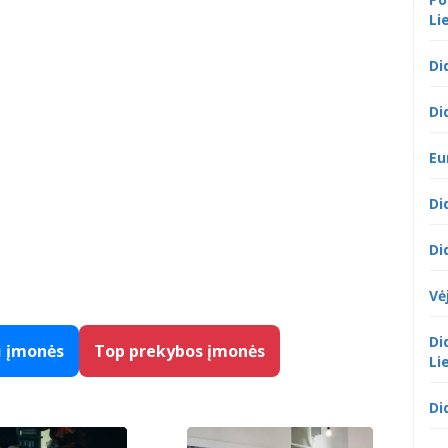
Li
Di
Di
Eu
Di
Di
Vė
Di
ų įmonės
Top prekybos įmonės
Li
Di