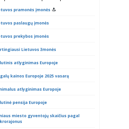
etuvos pramonės įmonės
etuvos paslaugų įmonės
etuvos prekybos įmonės
rtingiausi Lietuvos žmonės
dutinis atlyginimas Europoje
galų kainos Europoje 2025 vasarą
nimalus atlyginimas Europoje
dutinė pensija Europoje
lniaus miesto gyventojų skaičius pagal
krorajonus