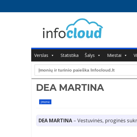
Verslas
Statistika
Šalys
Miestai
V
Search
for:
DEA MARTINA
Įmonė
DEA MARTINA
– Vestuvinės, proginės sukn