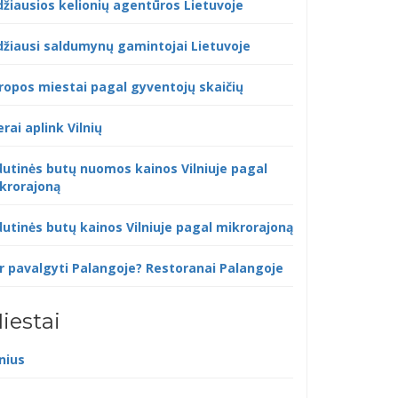
džiausios kelionių agentūros Lietuvoje
džiausi saldumynų gamintojai Lietuvoje
ropos miestai pagal gyventojų skaičių
erai aplink Vilnių
dutinės butų nuomos kainos Vilniuje pagal
krorajoną
dutinės butų kainos Vilniuje pagal mikrorajoną
r pavalgyti Palangoje? Restoranai Palangoje
iestai
lnius