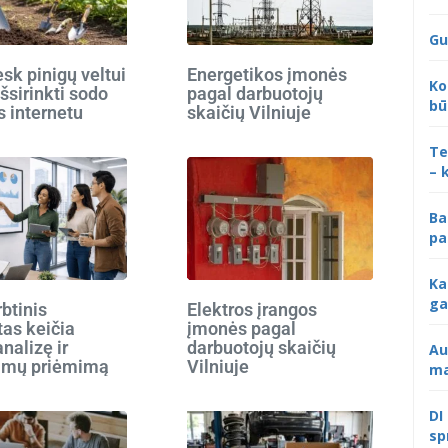
Gu
k pinigų veltui
Energetikos įmonės
Ko
išsirinkti sodo
pagal darbuotojų
bū
s internetu
skaičių Vilniuje
Te
– 
Ba
pa
Ka
ga
rbtinis
Elektros įrangos
tas keičia
įmonės pagal
analizę ir
darbuotojų skaičių
Au
imų priėmimą
Vilniuje
ma
DI
sp