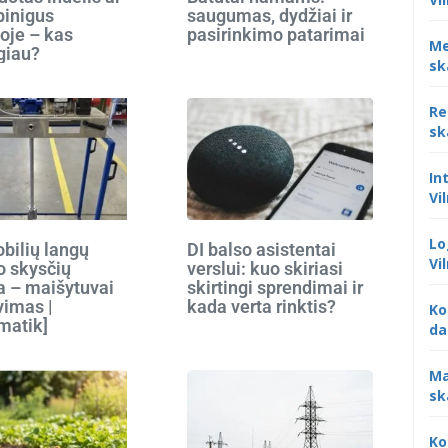
 pinigus
saugumas, dydžiai ir
oje – kas
pasirinkimo patarimai
Me
giau?
sk
Re
sk
In
Vi
Lo
bilių langų
DI balso asistentai
Vi
o skysčių
verslui: kuo skiriasi
 – maišytuvai
skirtingi sprendimai ir
vimas |
kada verta rinktis?
Ko
matik]
da
Ma
sk
Ko