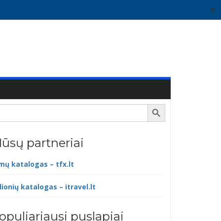
✕
Search Button
ūsų partneriai
lmų katalogas – tfx.lt
lionių katalogas – itravel.lt
opuliariausi puslapiai