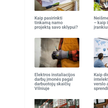
Kaip pasirinkti
Neišmes
tinkamą namo
– kaip 
projektą savo sklypui?
įrankiu
Elektros instaliacijos
Kaip di
darbų įmonės pagal
intelek
darbuotojų skaičių
verslo 
Vilniuje
sprend