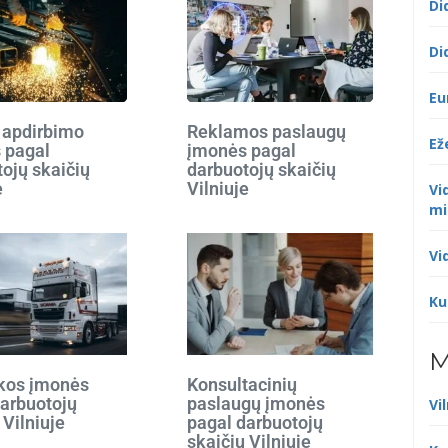
Di
Di
Eu
 apdirbimo
Reklamos paslaugų
Ež
 pagal
įmonės pagal
ojų skaičių
darbuotojų skaičių
e
Vilniuje
Vi
mi
Vi
Ku
M
ikos įmonės
Konsultacinių
darbuotojų
paslaugų įmonės
Vi
 Vilniuje
pagal darbuotojų
skaičių Vilniuje