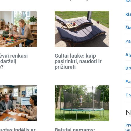
Ka
Kl
Šia
Pa
Al
ėvai renkasi
Gultai lauke: kaip
 darželį
pasirinkti, naudoti ir
e?
prižiūrėti
Dr
Pa
Tr
N
Pr
otas indėlis ar
Batutai namams:
Vi