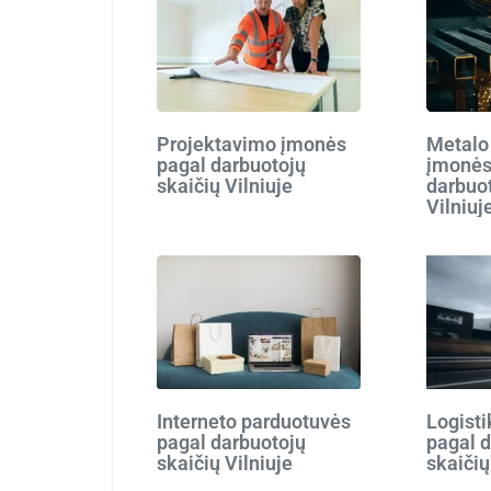
Projektavimo įmonės
Metalo
pagal darbuotojų
įmonės
skaičių Vilniuje
darbuot
Vilniuj
Interneto parduotuvės
Logist
pagal darbuotojų
pagal 
skaičių Vilniuje
skaičių