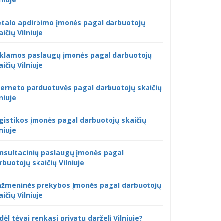
talo apdirbimo įmonės pagal darbuotojų
aičių Vilniuje
klamos paslaugų įmonės pagal darbuotojų
aičių Vilniuje
terneto parduotuvės pagal darbuotojų skaičių
lniuje
gistikos įmonės pagal darbuotojų skaičių
lniuje
nsultacinių paslaugų įmonės pagal
rbuotojų skaičių Vilniuje
žmeninės prekybos įmonės pagal darbuotojų
aičių Vilniuje
dėl tėvai renkasi privatų darželį Vilniuje?