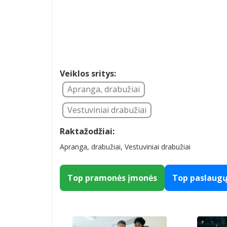
Veiklos sritys:
Apranga, drabužiai
Vestuviniai drabužiai
Raktažodžiai:
Apranga, drabužiai, Vestuviniai drabužiai
Top pramonės įmonės
Top paslaug