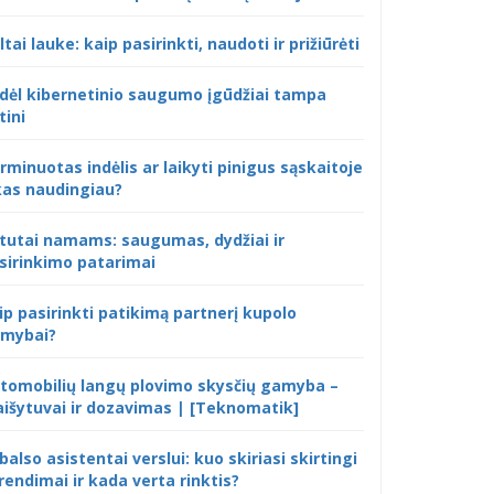
ltai lauke: kaip pasirinkti, naudoti ir prižiūrėti
dėl kibernetinio saugumo įgūdžiai tampa
tini
rminuotas indėlis ar laikyti pinigus sąskaitoje
kas naudingiau?
tutai namams: saugumas, dydžiai ir
sirinkimo patarimai
ip pasirinkti patikimą partnerį kupolo
mybai?
tomobilių langų plovimo skysčių gamyba –
išytuvai ir dozavimas | [Teknomatik]
 balso asistentai verslui: kuo skiriasi skirtingi
rendimai ir kada verta rinktis?