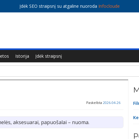
Įdėk SEO straipsnį su atgaline nuoroda
Infocloude
ietos
Istorija
Įdėk straipsnį
M
Paskelbta
2026-04-26
Fi
Ke
elės, aksesuarai, papuošalai – nuoma.
P