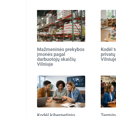
Mažmeninės prekybos
Kodėl t
įmonės pagal
privatų
darbuotojų skaičių
Vilniuj
Vilniuje
Kodėl kibernetinio
Terminu