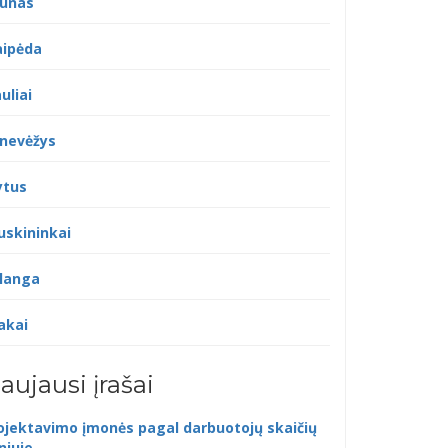
unas
aipėda
uliai
nevėžys
ytus
uskininkai
langa
akai
aujausi įrašai
ojektavimo įmonės pagal darbuotojų skaičių
lniuje