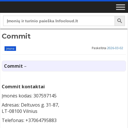
Search Button
Search
for:
Commit
Paskelbta
2026-03-02
Įmonė
Commit
–
Commit kontaktai
Įmonės kodas: 307597145
Adresas: Deltuvos g. 31-87,
LT-08100 Vilnius
Telefonas: +37064795883