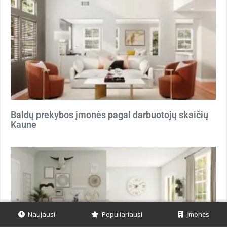
Baldų prekybos įmonės pagal darbuotojų skaičių
Kaune
Naujausi
Populiariausi
Įmonės