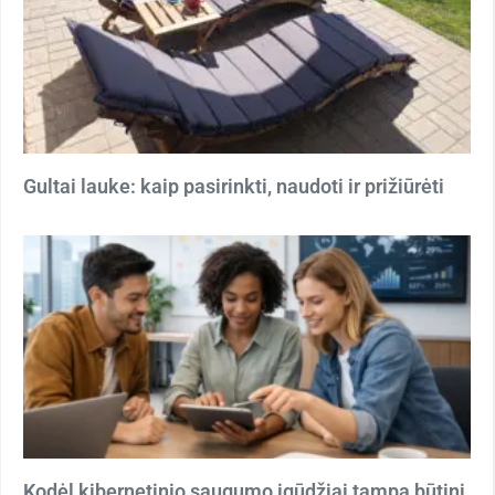
Gultai lauke: kaip pasirinkti, naudoti ir prižiūrėti
Kodėl kibernetinio saugumo įgūdžiai tampa būtini