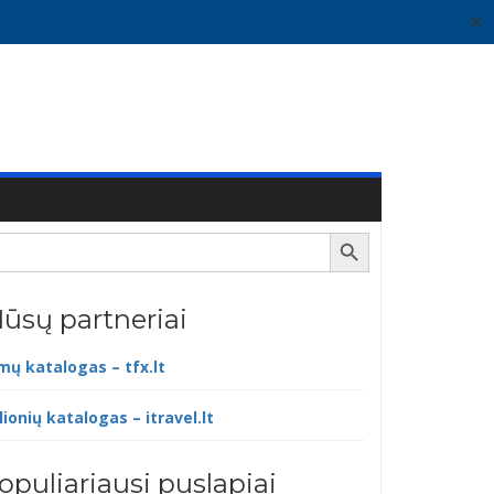
✕
Search Button
ūsų partneriai
lmų katalogas – tfx.lt
lionių katalogas – itravel.lt
opuliariausi puslapiai