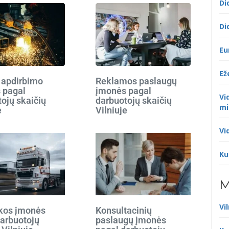
Di
Di
Eu
Ež
 apdirbimo
Reklamos paslaugų
 pagal
įmonės pagal
Vi
ojų skaičių
darbuotojų skaičių
mi
e
Vilniuje
Vi
Ku
M
Vi
ikos įmonės
Konsultacinių
darbuotojų
paslaugų įmonės