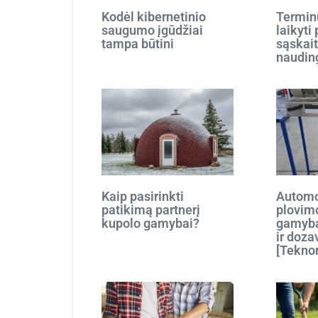
Kodėl kibernetinio
Terminu
saugumo įgūdžiai
laikyti
tampa būtini
sąskait
naudin
Kaip pasirinkti
Automo
patikimą partnerį
plovim
kupolo gamybai?
gamyba
ir doza
[Tekno