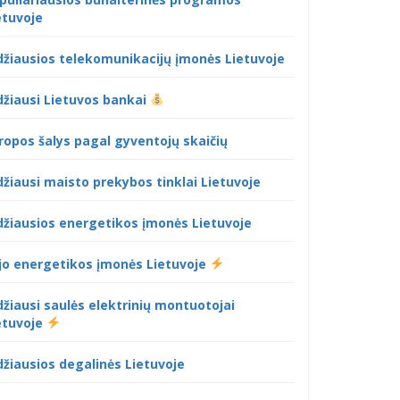
etuvoje
džiausios telekomunikacijų įmonės Lietuvoje
džiausi Lietuvos bankai
ropos šalys pagal gyventojų skaičių
džiausi maisto prekybos tinklai Lietuvoje
džiausios energetikos įmonės Lietuvoje
jo energetikos įmonės Lietuvoje
džiausi saulės elektrinių montuotojai
etuvoje
džiausios degalinės Lietuvoje