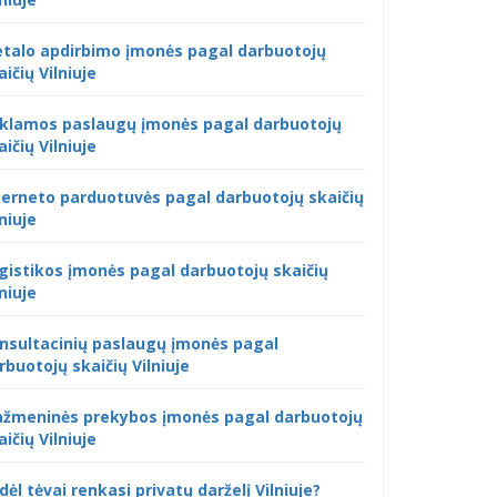
talo apdirbimo įmonės pagal darbuotojų
aičių Vilniuje
klamos paslaugų įmonės pagal darbuotojų
aičių Vilniuje
terneto parduotuvės pagal darbuotojų skaičių
lniuje
gistikos įmonės pagal darbuotojų skaičių
lniuje
nsultacinių paslaugų įmonės pagal
rbuotojų skaičių Vilniuje
žmeninės prekybos įmonės pagal darbuotojų
aičių Vilniuje
dėl tėvai renkasi privatų darželį Vilniuje?