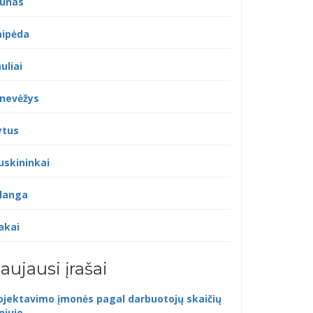
unas
aipėda
uliai
nevėžys
ytus
uskininkai
langa
akai
aujausi įrašai
ojektavimo įmonės pagal darbuotojų skaičių
lniuje