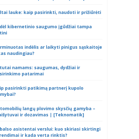
ltai lauke: kaip pasirinkti, naudoti ir prižiūrėti
dėl kibernetinio saugumo įgūdžiai tampa
tini
rminuotas indėlis ar laikyti pinigus sąskaitoje
kas naudingiau?
tutai namams: saugumas, dydžiai ir
sirinkimo patarimai
ip pasirinkti patikimą partnerį kupolo
mybai?
tomobilių langų plovimo skysčių gamyba –
išytuvai ir dozavimas | [Teknomatik]
 balso asistentai verslui: kuo skiriasi skirtingi
rendimai ir kada verta rinktis?