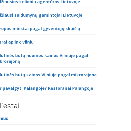
džiausios kelionių agentūros Lietuvoje
džiausi saldumynų gamintojai Lietuvoje
ropos miestai pagal gyventojų skaičių
erai aplink Vilnių
dutinės butų nuomos kainos Vilniuje pagal
krorajoną
dutinės butų kainos Vilniuje pagal mikrorajoną
r pavalgyti Palangoje? Restoranai Palangoje
iestai
lnius