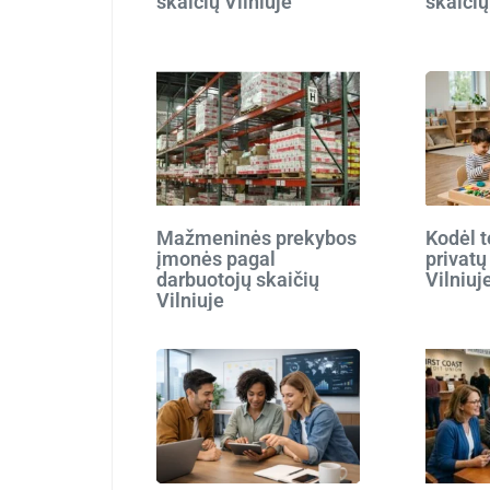
skaičių Vilniuje
skaičių
Mažmeninės prekybos
Kodėl t
įmonės pagal
privatų
darbuotojų skaičių
Vilniuj
Vilniuje