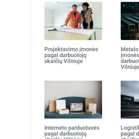
Projektavimo įmonės
Metalo
pagal darbuotojų
įmonės
skaičių Vilniuje
darbuot
Vilniuj
Interneto parduotuvės
Logist
pagal darbuotojų
pagal 