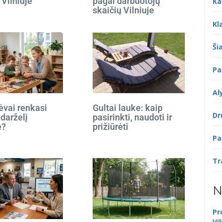
 Vilniuje
pagal darbuotojų
Ka
skaičių Vilniuje
Kl
Šia
Pa
Al
ėvai renkasi
Gultai lauke: kaip
Dr
 darželį
pasirinkti, naudoti ir
e?
prižiūrėti
Pa
Tr
N
Pr
Vi