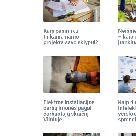
Kaip pasirinkti
Neišmes
tinkamą namo
– kaip 
projektą savo sklypui?
įrankiu
Elektros instaliacijos
Kaip di
darbų įmonės pagal
intelek
darbuotojų skaičių
verslo 
Vilniuje
sprend