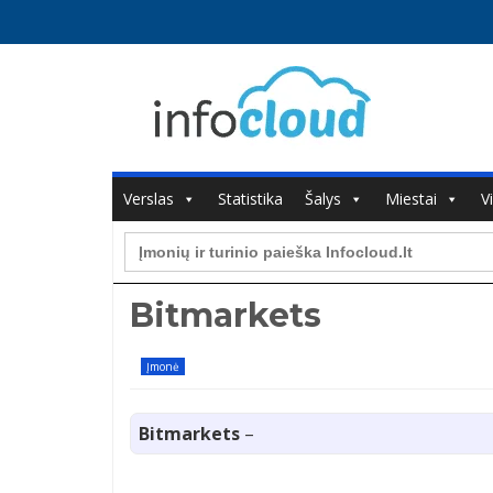
Verslas
Statistika
Šalys
Miestai
V
Search
for:
Bitmarkets
Įmonė
Bitmarkets
–