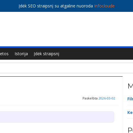
Įdėk SEO straipsnį su atgaline nuoroda
Infocloude
ietos
Istorija
Įdėk straipsnį
M
Paskelbta
2026-03-02
Fi
Ke
P