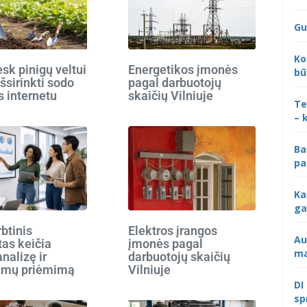
Gu
Ko
k pinigų veltui
Energetikos įmonės
bū
išsirinkti sodo
pagal darbuotojų
s internetu
skaičių Vilniuje
Te
– 
Ba
pa
Ka
ga
rbtinis
Elektros įrangos
Au
tas keičia
įmonės pagal
ma
analizę ir
darbuotojų skaičių
imų priėmimą
Vilniuje
DI
sp