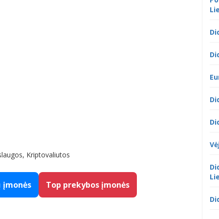
Li
Di
Di
Eu
Di
Di
Vė
slaugos, Kriptovaliutos
Di
Li
ų įmonės
Top prekybos įmonės
Di