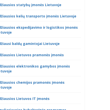
džiausios statybų įmonės Lietuvoje
džiausios kelių transporto įmonės Lietuvoje
džiausios ekspedijavimo ir logistikos įmonės
etuvoje
džiausi baldų gamintojai Lietuvoje
džiausios Lietuvos pramonės įmonės
džiausios elektronikos gamybos įmonės
etuvoje
džiausios chemijos pramonės įmonės
etuvoje
džiausios Lietuvos IT įmonės
puliariausios buhalterinės programos