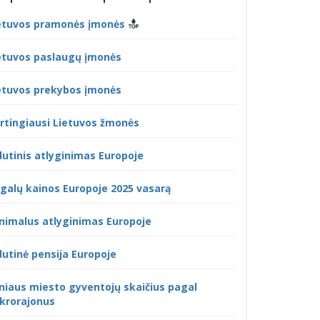
etuvos pramonės įmonės
etuvos paslaugų įmonės
etuvos prekybos įmonės
rtingiausi Lietuvos žmonės
dutinis atlyginimas Europoje
galų kainos Europoje 2025 vasarą
nimalus atlyginimas Europoje
dutinė pensija Europoje
lniaus miesto gyventojų skaičius pagal
krorajonus