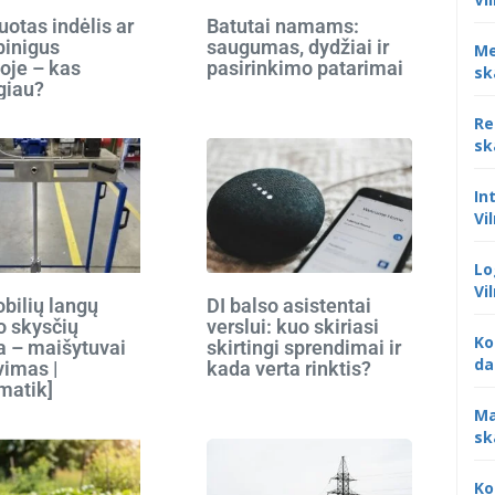
otas indėlis ar
Batutai namams:
 pinigus
saugumas, dydžiai ir
Me
oje – kas
pasirinkimo patarimai
sk
giau?
Re
sk
In
Vi
Lo
Vi
bilių langų
DI balso asistentai
o skysčių
verslui: kuo skiriasi
Ko
 – maišytuvai
skirtingi sprendimai ir
da
vimas |
kada verta rinktis?
matik]
Ma
sk
Ko