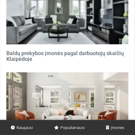
Baldų prekybos įmonės pagal darbuotojų skaičių
Klaipėdoje
Naujausi
Populiariausi
Įmonės