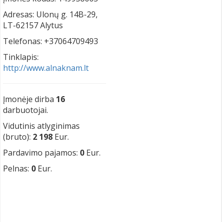
Adresas: Ulonų g. 14B-29,
LT-62157 Alytus
Telefonas: +37064709493
Tinklapis:
http://www.alnaknam.lt
Įmonėje dirba
16
darbuotojai.
Vidutinis atlyginimas
(bruto):
2 198
Eur.
Pardavimo pajamos:
0
Eur.
Pelnas:
0
Eur.