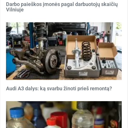
Darbo paieškos įmonės pagal darbuotojų skaičių
Vilniuje
Audi A3 dalys: ką svarbu žinoti prieš remontą?