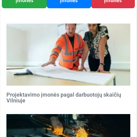
įmonės
įmonės
įmonės
Projektavimo įmonės pagal darbuotojų skaičių
Vilniuje