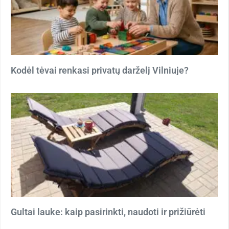
Kodėl tėvai renkasi privatų darželį Vilniuje?
Gultai lauke: kaip pasirinkti, naudoti ir prižiūrėti