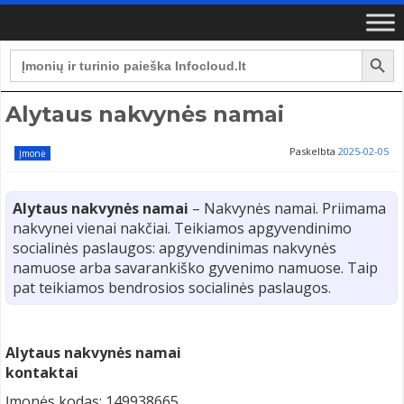
Search Button
Search
for:
Alytaus nakvynės namai
Paskelbta
2025-02-05
Įmonė
Alytaus nakvynės namai
– Nakvynės namai. Priimama
nakvynei vienai nakčiai. Teikiamos apgyvendinimo
socialinės paslaugos: apgyvendinimas nakvynės
namuose arba savarankiško gyvenimo namuose. Taip
pat teikiamos bendrosios socialinės paslaugos.
Alytaus nakvynės namai
kontaktai
Įmonės kodas: 149938665