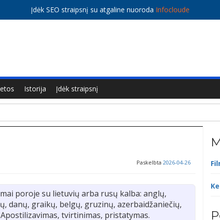
Įdėk SEO straipsnį su atgaline nuoroda
Infocloude
ietos
Istorija
Įdėk straipsnį
M
Paskelbta
2026-04-26
Fi
Ke
mai poroje su lietuvių arba rusų kalba: anglų,
ių, danų, graikų, belgų, gruzinų, azerbaidžaniečių,
P
Apostilizavimas, tvirtinimas, pristatymas.