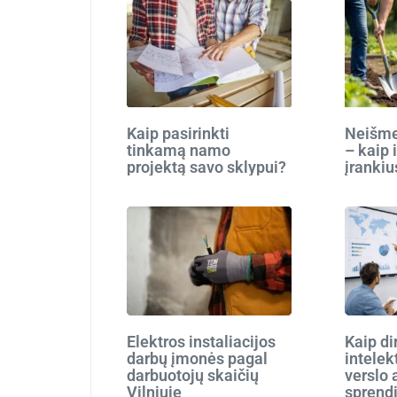
Kaip pasirinkti
Neišmes
tinkamą namo
– kaip 
projektą savo sklypui?
įrankiu
Elektros instaliacijos
Kaip di
darbų įmonės pagal
intelek
darbuotojų skaičių
verslo 
Vilniuje
sprend