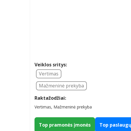
Veiklos sritys:
Vertimas
Mažmeninė prekyba
Raktažodžiai:
Vertimas, Mažmeninė prekyba
Top pramonės įmonės
Top paslaug