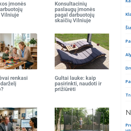
Ka
ikos įmonės
Konsultacinių
darbuotojų
paslaugų įmonės
Kl
 Vilniuje
pagal darbuotojų
skaičių Vilniuje
Šia
Pa
Al
Dr
ėvai renkasi
Gultai lauke: kaip
Pa
 darželį
pasirinkti, naudoti ir
e?
prižiūrėti
Tr
N
Pr
Vi