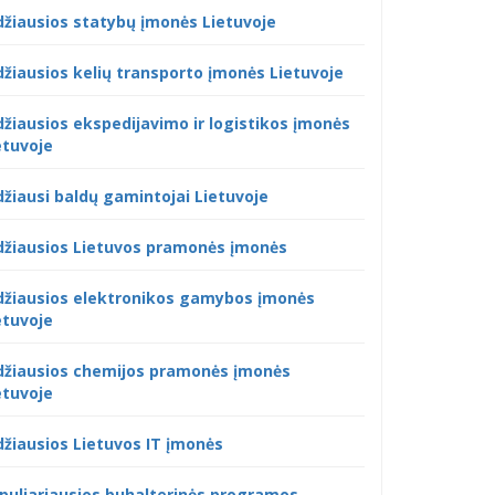
džiausios statybų įmonės Lietuvoje
džiausios kelių transporto įmonės Lietuvoje
džiausios ekspedijavimo ir logistikos įmonės
etuvoje
džiausi baldų gamintojai Lietuvoje
džiausios Lietuvos pramonės įmonės
džiausios elektronikos gamybos įmonės
etuvoje
džiausios chemijos pramonės įmonės
etuvoje
džiausios Lietuvos IT įmonės
puliariausios buhalterinės programos