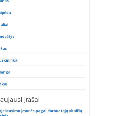
unas
aipėda
uliai
nevėžys
ytus
uskininkai
langa
akai
aujausi įrašai
ojektavimo įmonės pagal darbuotojų skaičių
lniuje