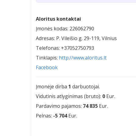
Aloritus kontaktai
Įmonės kodas: 226062790
Adresas: P. Vileišio g. 29-119, Vilnius
Telefonas: +37052750793
Tinklapis:
http://www.aloritus.lt
Facebook
Įmonėje dirba
1
darbuotojai.
Vidutinis atlyginimas (bruto):
0
Eur.
Pardavimo pajamos:
74 835
Eur.
Pelnas:
-5 704
Eur.