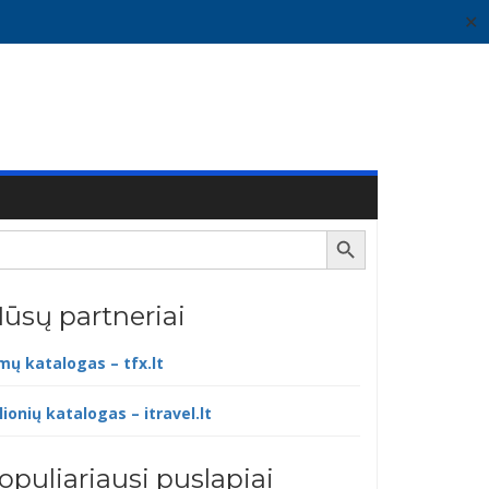
✕
Search Button
ūsų partneriai
lmų katalogas – tfx.lt
lionių katalogas – itravel.lt
opuliariausi puslapiai