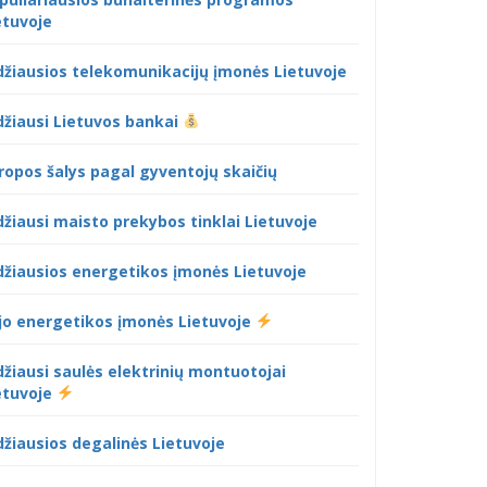
etuvoje
džiausios telekomunikacijų įmonės Lietuvoje
džiausi Lietuvos bankai
ropos šalys pagal gyventojų skaičių
džiausi maisto prekybos tinklai Lietuvoje
džiausios energetikos įmonės Lietuvoje
jo energetikos įmonės Lietuvoje
džiausi saulės elektrinių montuotojai
etuvoje
džiausios degalinės Lietuvoje