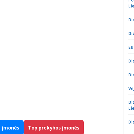
Li
Di
Di
Eu
Di
Di
Vė
Di
Li
Di
ų įmonės
Top prekybos įmonės