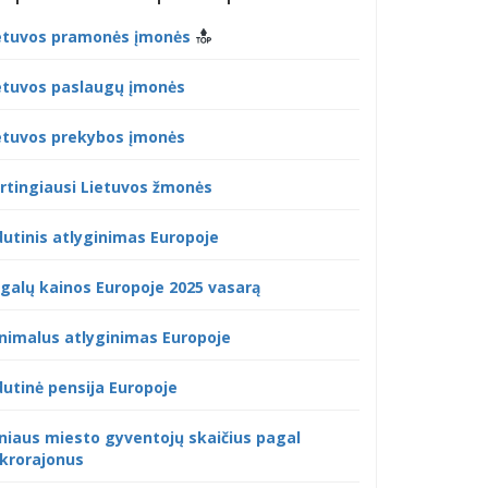
etuvos pramonės įmonės
etuvos paslaugų įmonės
etuvos prekybos įmonės
rtingiausi Lietuvos žmonės
dutinis atlyginimas Europoje
galų kainos Europoje 2025 vasarą
nimalus atlyginimas Europoje
dutinė pensija Europoje
lniaus miesto gyventojų skaičius pagal
krorajonus