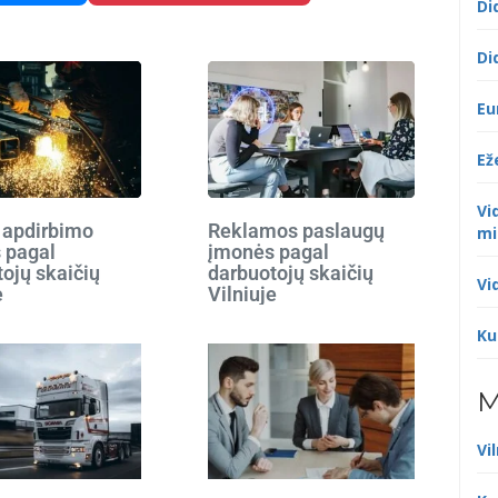
Di
Di
Eu
Ež
Vi
 apdirbimo
Reklamos paslaugų
mi
 pagal
įmonės pagal
ojų skaičių
darbuotojų skaičių
Vi
e
Vilniuje
Ku
M
Vi