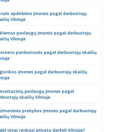
talo apdirbimo įmonės pagal darbuotojų
aičių Vilniuje
klamos paslaugų įmonės pagal darbuotojų
aičių Vilniuje
terneto parduotuvės pagal darbuotojų skaičių
lniuje
gistikos įmonės pagal darbuotojų skaičių
lniuje
nsultacinių paslaugų įmonės pagal
rbuotojų skaičių Vilniuje
žmeninės prekybos įmonės pagal darbuotojų
aičių Vilniuje
dėl tėvai renkasi privatų darželį Vilniuje?