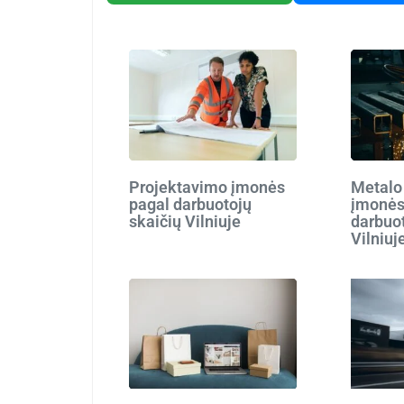
Projektavimo įmonės
Metalo
pagal darbuotojų
įmonės
skaičių Vilniuje
darbuot
Vilniuj