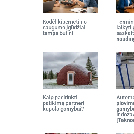
Kodėl kibernetinio
Terminu
saugumo įgūdžiai
laikyti
tampa būtini
sąskait
naudin
Kaip pasirinkti
Automo
patikimą partnerį
plovim
kupolo gamybai?
gamyba
ir doza
[Tekno