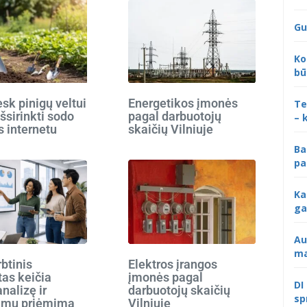
Gu
Ko
bū
k pinigų veltui
Energetikos įmonės
Te
išsirinkti sodo
pagal darbuotojų
– 
s internetu
skaičių Vilniuje
Ba
pa
Ka
ga
Au
ma
rbtinis
Elektros įrangos
tas keičia
įmonės pagal
DI
analizę ir
darbuotojų skaičių
sp
imų priėmimą
Vilniuje