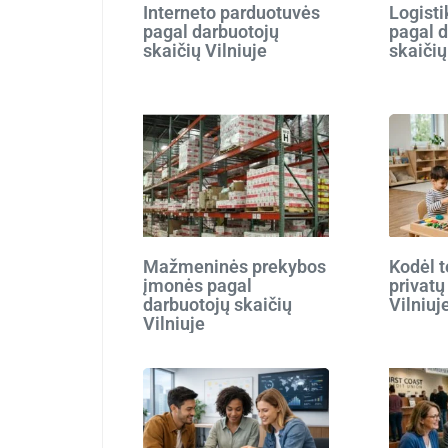
Interneto parduotuvės
Logist
pagal darbuotojų
pagal 
skaičių Vilniuje
skaičių
Mažmeninės prekybos
Kodėl t
įmonės pagal
privatų
darbuotojų skaičių
Vilniuj
Vilniuje