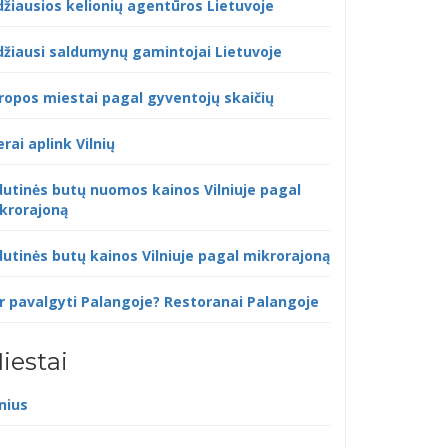
džiausios kelionių agentūros Lietuvoje
džiausi saldumynų gamintojai Lietuvoje
ropos miestai pagal gyventojų skaičių
erai aplink Vilnių
dutinės butų nuomos kainos Vilniuje pagal
krorajoną
dutinės butų kainos Vilniuje pagal mikrorajoną
r pavalgyti Palangoje? Restoranai Palangoje
iestai
lnius