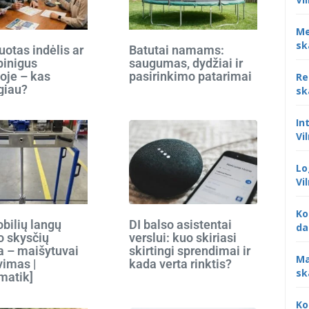
Me
sk
otas indėlis ar
Batutai namams:
 pinigus
saugumas, dydžiai ir
oje – kas
pasirinkimo patarimai
Re
giau?
sk
In
Vi
Lo
Vi
Ko
bilių langų
DI balso asistentai
da
o skysčių
verslui: kuo skiriasi
 – maišytuvai
skirtingi sprendimai ir
Ma
vimas |
kada verta rinktis?
sk
matik]
Ko