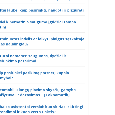
ltai lauke: kaip pasirinkti, naudoti ir prižiūrėti
dėl kibernetinio saugumo įgūdžiai tampa
tini
rminuotas indėlis ar laikyti pinigus sąskaitoje
kas naudingiau?
tutai namams: saugumas, dydžiai ir
sirinkimo patarimai
ip pasirinkti patikimą partnerį kupolo
mybai?
tomobilių langų plovimo skysčių gamyba –
išytuvai ir dozavimas | [Teknomatik]
 balso asistentai verslui: kuo skiriasi skirtingi
rendimai ir kada verta rinktis?