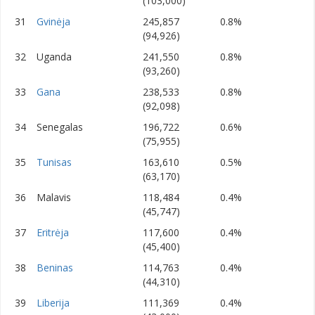
(103,000)
31
Gvinėja
245,857
0.8%
(94,926)
32
Uganda
241,550
0.8%
(93,260)
33
Gana
238,533
0.8%
(92,098)
34
Senegalas
196,722
0.6%
(75,955)
35
Tunisas
163,610
0.5%
(63,170)
36
Malavis
118,484
0.4%
(45,747)
37
Eritrėja
117,600
0.4%
(45,400)
38
Beninas
114,763
0.4%
(44,310)
39
Liberija
111,369
0.4%