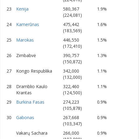
23
Kenija
580,367
1.9%
(224,081)
24
Kamerūnas
475,442
1.6%
(183,569)
25
Marokas
446,550
1.5%
(172,410)
26
Zimbabvė
390,757
1.3%
(150,872)
27
Kongo Respublika
342,000
1.1%
(132,000)
28
Dramblio Kaulo
322,460
1.1%
Krantas
(124,500)
29
Burkina Fasas
274,223
0.9%
(105,878)
30
Gabonas
267,668
0.9%
(103,347)
Vakarų Sachara
266,000
0.9%