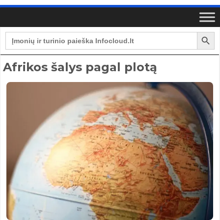
Search Button
Search
for:
Afrikos šalys pagal plotą