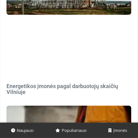
Energetikos įmonės pagal darbuotojų skaičių
Vilniuje
Naujausi
Populiariausi
Įmonės