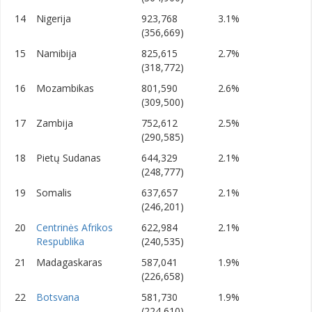
14
Nigerija
923,768
3.1%
(356,669)
15
Namibija
825,615
2.7%
(318,772)
16
Mozambikas
801,590
2.6%
(309,500)
17
Zambija
752,612
2.5%
(290,585)
18
Pietų Sudanas
644,329
2.1%
(248,777)
19
Somalis
637,657
2.1%
(246,201)
20
Centrinės Afrikos
622,984
2.1%
Respublika
(240,535)
21
Madagaskaras
587,041
1.9%
(226,658)
22
Botsvana
581,730
1.9%
(224,610)