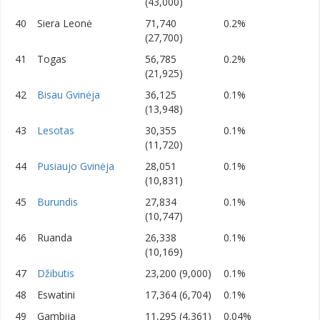
(43,000)
40
Siera Leonė
71,740
0.2%
(27,700)
41
Togas
56,785
0.2%
(21,925)
42
Bisau Gvinėja
36,125
0.1%
(13,948)
43
Lesotas
30,355
0.1%
(11,720)
44
Pusiaujo Gvinėja
28,051
0.1%
(10,831)
45
Burundis
27,834
0.1%
(10,747)
46
Ruanda
26,338
0.1%
(10,169)
47
Džibutis
23,200 (9,000)
0.1%
48
Eswatini
17,364 (6,704)
0.1%
49
Gambija
11,295 (4,361)
0.04%