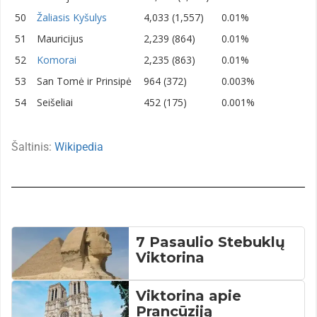
50
Žaliasis Kyšulys
4,033 (1,557)
0.01%
51
Mauricijus
2,239 (864)
0.01%
52
Komorai
2,235 (863)
0.01%
53
San Tomė ir Prinsipė
964 (372)
0.003%
54
Seišeliai
452 (175)
0.001%
Šaltinis:
Wikipedia
7 Pasaulio Stebuklų
Viktorina
Viktorina apie
Prancūziją