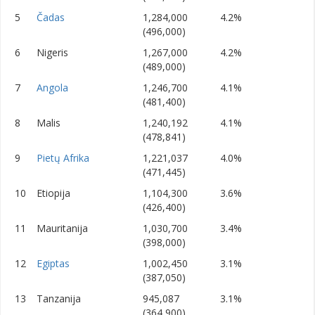
5
Čadas
1,284,000
4.2%
(496,000)
6
Nigeris
1,267,000
4.2%
(489,000)
7
Angola
1,246,700
4.1%
(481,400)
8
Malis
1,240,192
4.1%
(478,841)
9
Pietų Afrika
1,221,037
4.0%
(471,445)
10
Etiopija
1,104,300
3.6%
(426,400)
11
Mauritanija
1,030,700
3.4%
(398,000)
12
Egiptas
1,002,450
3.1%
(387,050)
13
Tanzanija
945,087
3.1%
(364,900)