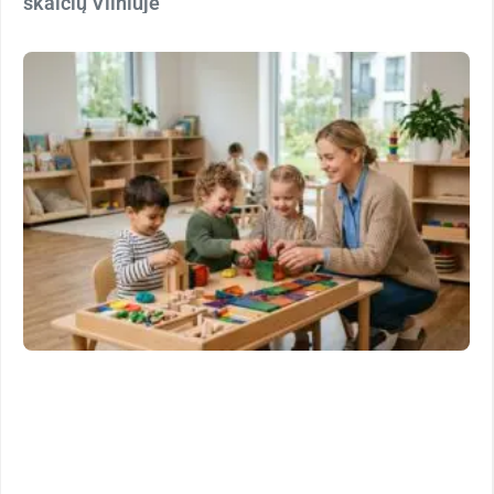
skaičių Vilniuje