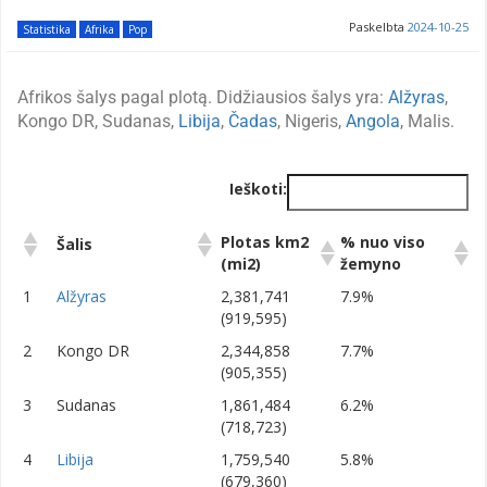
Paskelbta
2024-10-25
Statistika
Afrika
Pop
Afrikos šalys pagal plotą. Didžiausios šalys yra:
Alžyras
,
Kongo DR, Sudanas,
Libija
,
Čadas
, Nigeris,
Angola
, Malis.
Ieškoti:
Plotas km2
% nuo viso
Šalis
(mi2)
žemyno
Plotas km2
% nuo viso
Šalis
1
Alžyras
2,381,741
7.9%
(mi2)
žemyno
(919,595)
2
Kongo DR
2,344,858
7.7%
(905,355)
3
Sudanas
1,861,484
6.2%
(718,723)
4
Libija
1,759,540
5.8%
(679,360)