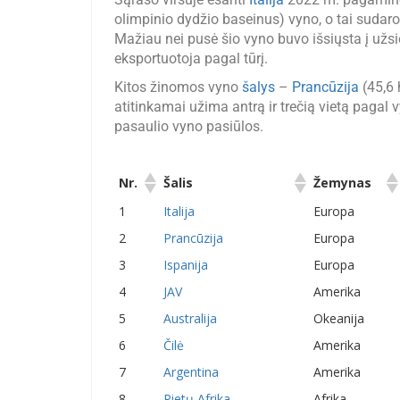
olimpinio dydžio baseinus) vyno, o tai sudar
Mažiau nei pusė šio vyno buvo išsiųsta į užsi
eksportuotoja pagal tūrį.
Kitos žinomos vyno
šalys
–
Prancūzija
(45,6 
atitinkamai užima antrą ir trečią vietą pagal
pasaulio vyno pasiūlos.
Nr.
Šalis
Žemynas
Nr.
Šalis
Žemynas
1
Italija
Europa
2
Prancūzija
Europa
3
Ispanija
Europa
4
JAV
Amerika
5
Australija
Okeanija
6
Čilė
Amerika
7
Argentina
Amerika
8
Pietų Afrika
Afrika