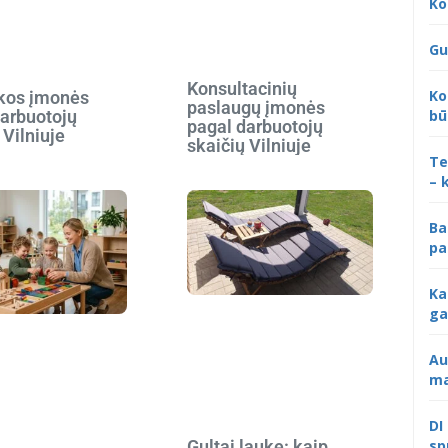
Ko
Gu
Konsultacinių
Ko
ikos įmonės
paslaugų įmonės
darbuotojų
bū
pagal darbuotojų
 Vilniuje
skaičių Vilniuje
Te
– 
Ba
pa
Ka
ga
Au
ma
DI
sp
Gultai lauke: kaip