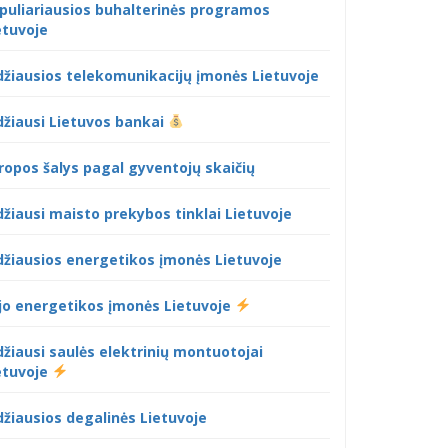
puliariausios buhalterinės programos
etuvoje
džiausios telekomunikacijų įmonės Lietuvoje
džiausi Lietuvos bankai
ropos šalys pagal gyventojų skaičių
džiausi maisto prekybos tinklai Lietuvoje
džiausios energetikos įmonės Lietuvoje
jo energetikos įmonės Lietuvoje
džiausi saulės elektrinių montuotojai
etuvoje
džiausios degalinės Lietuvoje