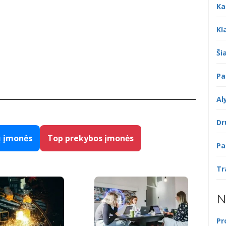
Ka
Kl
Šia
Pa
Al
Dr
ų įmonės
Top prekybos įmonės
Pa
Tr
N
Pr