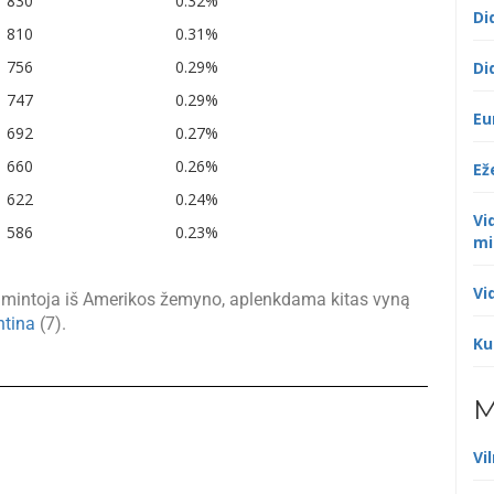
830
0.32%
Di
810
0.31%
756
0.29%
Di
747
0.29%
Eu
692
0.27%
660
0.26%
Ež
622
0.24%
Vi
586
0.23%
mi
Vi
amintoja iš Amerikos žemyno, aplenkdama kitas vyną
ntina
(7).
Ku
M
Vi