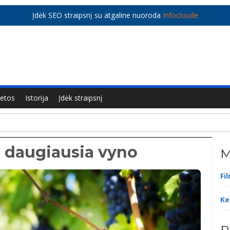
Įdėk SEO straipsnį su atgaline nuoroda
Infocloude
ietos
Istorija
Įdėk straipsnį
 daugiausia vyno
M
Fi
Ke