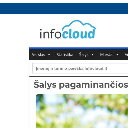
Verslas
Statistika
Šalys
Miestai
V
Search
for:
Šalys pagaminančios