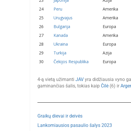
23
Japonija
Azija
24
Peru
Amerika
25
Urugvajus
Amerika
26
Bulgarija
Europa
27
Kanada
Amerika
28
Ukraina
Europa
29
Turkija
Azija
30
Čekijos Respublika
Europa
4-ą vietą užimanti
JAV
yra didžiausia vyno g
gaminančias šalis, tokias kaip
Čilė
(6) ir
Arge
Graikų dievai ir deivės
Lankomiausios pasaulio šalys 2023