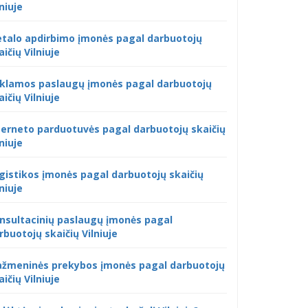
lniuje
talo apdirbimo įmonės pagal darbuotojų
aičių Vilniuje
klamos paslaugų įmonės pagal darbuotojų
aičių Vilniuje
terneto parduotuvės pagal darbuotojų skaičių
lniuje
gistikos įmonės pagal darbuotojų skaičių
lniuje
nsultacinių paslaugų įmonės pagal
rbuotojų skaičių Vilniuje
žmeninės prekybos įmonės pagal darbuotojų
aičių Vilniuje