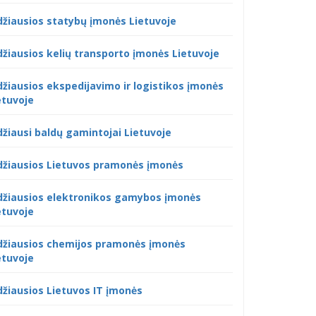
džiausios statybų įmonės Lietuvoje
džiausios kelių transporto įmonės Lietuvoje
džiausios ekspedijavimo ir logistikos įmonės
etuvoje
džiausi baldų gamintojai Lietuvoje
džiausios Lietuvos pramonės įmonės
džiausios elektronikos gamybos įmonės
etuvoje
džiausios chemijos pramonės įmonės
etuvoje
džiausios Lietuvos IT įmonės