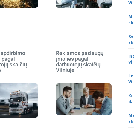
Vi
Me
sk
Re
sk
 apdirbimo
Reklamos paslaugų
In
 pagal
įmonės pagal
Vi
ojų skaičių
darbuotojų skaičių
e
Vilniuje
Lo
Vi
Ko
da
Ma
sk