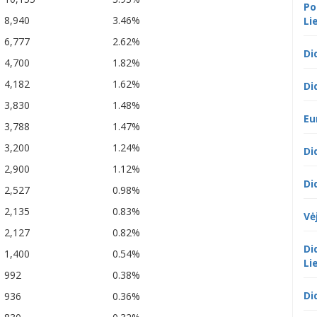
Po
8,940
3.46%
Li
6,777
2.62%
Di
4,700
1.82%
4,182
1.62%
Di
3,830
1.48%
Eu
3,788
1.47%
3,200
1.24%
Di
2,900
1.12%
Di
2,527
0.98%
2,135
0.83%
Vė
2,127
0.82%
Di
1,400
0.54%
Li
992
0.38%
Di
936
0.36%