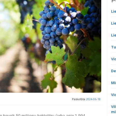
P
Li
Li
Li
Tu
Vi
De
Mi
Vi
Paskelbta
2024-06-18
Vi
mi
beveik 50 milijonų hektolitrų (arba apie 1 994