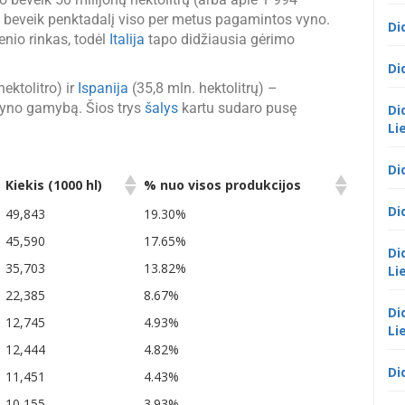
o beveik penktadalį viso per metus pagamintos vyno.
Di
enio rinkas, todėl
Italija
tapo didžiausia gėrimo
Di
hektolitro) ir
Ispanija
(35,8 mln. hektolitrų) –
 vyno gamybą. Šios trys
šalys
kartu sudaro pusę
Di
Li
Di
Kiekis (1000 hl)
% nuo visos produkcijos
Kiekis (1000 hl)
% nuo visos produkcijos
Di
49,843
19.30%
45,590
17.65%
Di
35,703
13.82%
Li
22,385
8.67%
Di
12,745
4.93%
Li
12,444
4.82%
Di
11,451
4.43%
10,155
3.93%