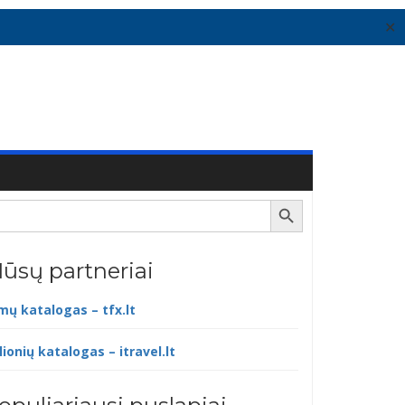
✕
Search Button
ūsų partneriai
lmų katalogas – tfx.lt
lionių katalogas – itravel.lt