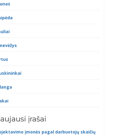
unas
aipėda
uliai
nevėžys
ytus
uskininkai
langa
akai
aujausi įrašai
ojektavimo įmonės pagal darbuotojų skaičių