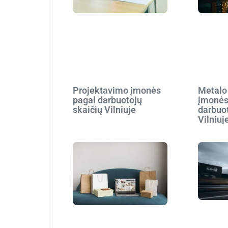
Projektavimo įmonės
Metalo
pagal darbuotojų
įmonės
skaičių Vilniuje
darbuot
Vilniuj