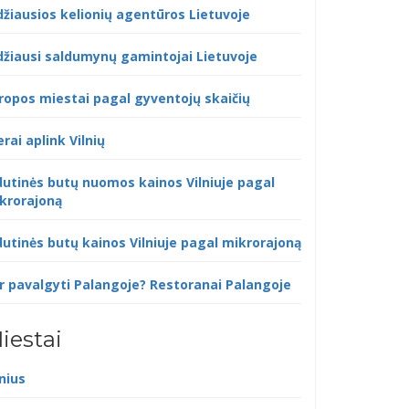
džiausios kelionių agentūros Lietuvoje
džiausi saldumynų gamintojai Lietuvoje
ropos miestai pagal gyventojų skaičių
erai aplink Vilnių
dutinės butų nuomos kainos Vilniuje pagal
krorajoną
dutinės butų kainos Vilniuje pagal mikrorajoną
r pavalgyti Palangoje? Restoranai Palangoje
iestai
lnius