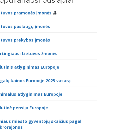
opuliariausi puslapiai
etuvos pramonės įmonės
etuvos paslaugų įmonės
etuvos prekybos įmonės
rtingiausi Lietuvos žmonės
dutinis atlyginimas Europoje
galų kainos Europoje 2025 vasarą
nimalus atlyginimas Europoje
dutinė pensija Europoje
lniaus miesto gyventojų skaičius pagal
krorajonus