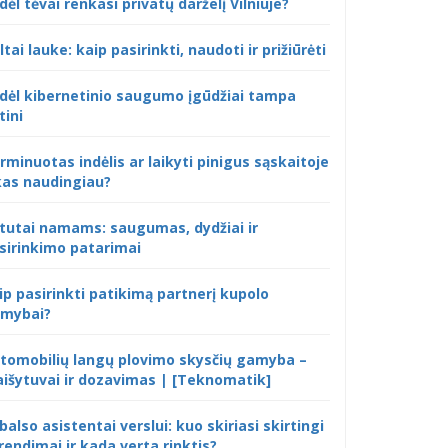
dėl tėvai renkasi privatų darželį Vilniuje?
ltai lauke: kaip pasirinkti, naudoti ir prižiūrėti
dėl kibernetinio saugumo įgūdžiai tampa
tini
rminuotas indėlis ar laikyti pinigus sąskaitoje
kas naudingiau?
tutai namams: saugumas, dydžiai ir
sirinkimo patarimai
ip pasirinkti patikimą partnerį kupolo
mybai?
tomobilių langų plovimo skysčių gamyba –
išytuvai ir dozavimas | [Teknomatik]
 balso asistentai verslui: kuo skiriasi skirtingi
rendimai ir kada verta rinktis?