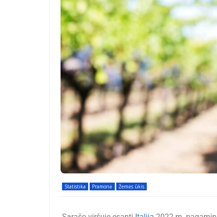
Statistika
Pramonė
Žemės ūkis
Sąrašo viršuje esanti
Italija
2022 m. pagamino 