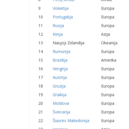
9
Vokietija
Europa
10
Portugalija
Europa
11
Rusija
Europa
12
Kinija
Azija
13
Naujoji Zelandija
Okeanija
14
Rumunija
Europa
15
Brazilija
Amerika
16
Vengrija
Europa
17
Austrija
Europa
18
Gruzija
Europa
19
Graikija
Europa
20
Moldova
Europa
21
Šveicarija
Europa
22
Šiaurės Makedonija
Europa