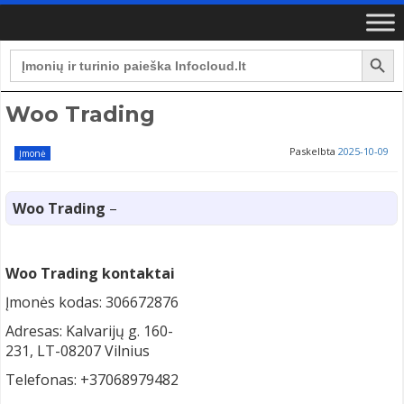
Search Button
Search
for:
Woo Trading
Paskelbta
2025-10-09
Įmonė
Woo Trading
–
Woo Trading kontaktai
Įmonės kodas: 306672876
Adresas: Kalvarijų g. 160-
231, LT-08207 Vilnius
Telefonas: +37068979482