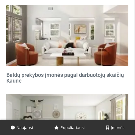
Baldų prekybos įmonės pagal darbuotojų skaičių
Kaune
Naujausi
Populiariausi
Įmonės