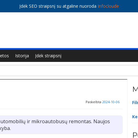
Įdėk SEO straipsnį su atgaline nuoroda
Infocloude
ietos
Istorija
Įdėk straipsnį
M
Paskelbta
2024-10-06
Fi
Ke
automobilių ir mikroautobusų remontas. Naujos
kyba.
P