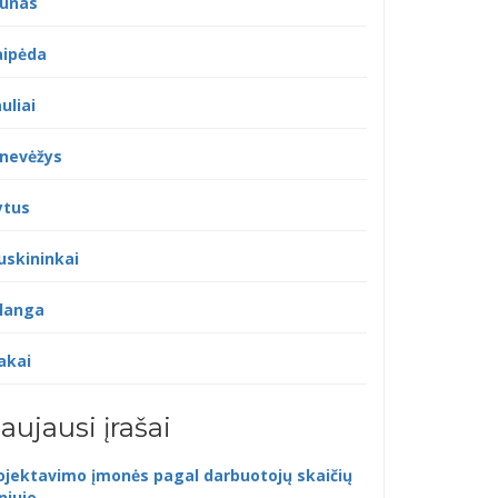
unas
aipėda
uliai
nevėžys
ytus
uskininkai
langa
akai
aujausi įrašai
ojektavimo įmonės pagal darbuotojų skaičių
lniuje