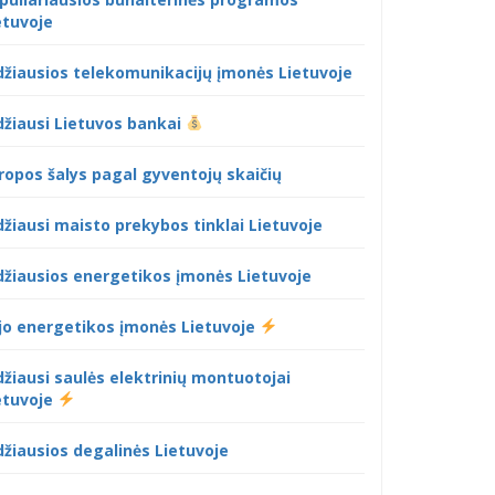
etuvoje
džiausios telekomunikacijų įmonės Lietuvoje
džiausi Lietuvos bankai
ropos šalys pagal gyventojų skaičių
džiausi maisto prekybos tinklai Lietuvoje
džiausios energetikos įmonės Lietuvoje
jo energetikos įmonės Lietuvoje
džiausi saulės elektrinių montuotojai
etuvoje
džiausios degalinės Lietuvoje