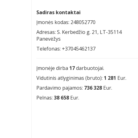
Sadiras kontaktai
Įmonės kodas: 248052770
Adresas: S. Kerbedžio g. 21, LT-35114
Panevėžys
Telefonas: +37045462137
Įmonėje dirba
17
darbuotojai.
Vidutinis atlyginimas (bruto):
1 281
Eur.
Pardavimo pajamos:
736 328
Eur.
Pelnas:
38 658
Eur.