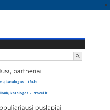
✕
Search Button
ūsų partneriai
lmų katalogas – tfx.lt
lionių katalogas – itravel.lt
opuliariausi puslapiai