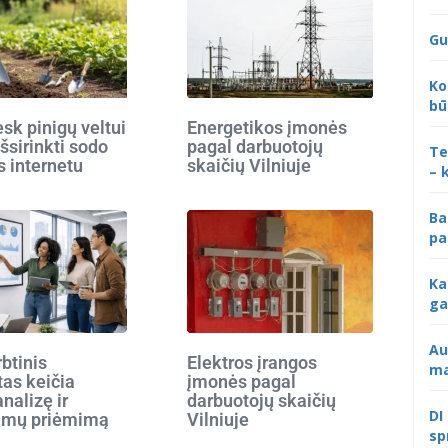
Gu
Ko
bū
k pinigų veltui
Energetikos įmonės
išsirinkti sodo
pagal darbuotojų
Te
s internetu
skaičių Vilniuje
– 
Ba
pa
Ka
ga
Au
rbtinis
Elektros įrangos
ma
tas keičia
įmonės pagal
analizę ir
darbuotojų skaičių
DI
imų priėmimą
Vilniuje
sp