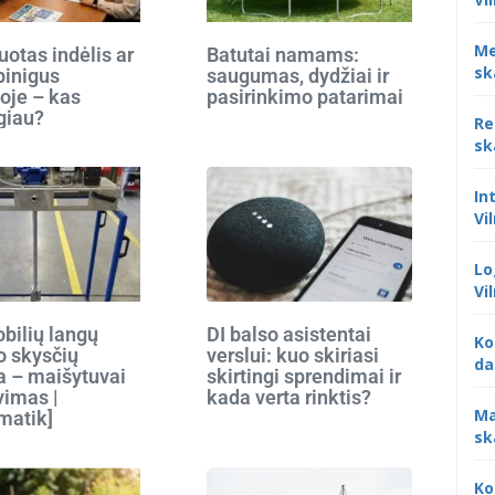
Me
otas indėlis ar
Batutai namams:
sk
 pinigus
saugumas, dydžiai ir
oje – kas
pasirinkimo patarimai
giau?
Re
sk
In
Vi
Lo
Vi
bilių langų
DI balso asistentai
Ko
o skysčių
verslui: kuo skiriasi
da
 – maišytuvai
skirtingi sprendimai ir
vimas |
kada verta rinktis?
Ma
matik]
sk
Ko