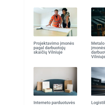
Projektavimo įmonės
Metalo
pagal darbuotojų
įmonės
skaičių Vilniuje
darbuot
Vilniuj
Interneto parduotuvės
Logist