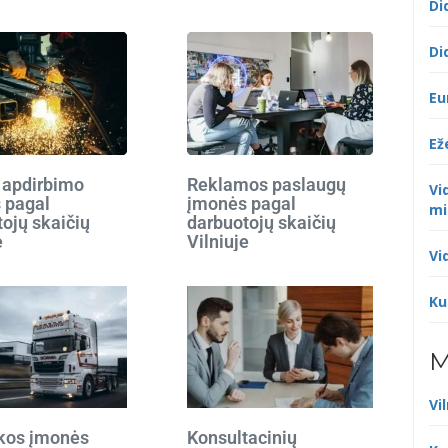
Di
Di
Eu
Ež
 apdirbimo
Reklamos paslaugų
Vi
 pagal
įmonės pagal
mi
ojų skaičių
darbuotojų skaičių
e
Vilniuje
Vi
Ku
M
Vi
ikos įmonės
Konsultacinių