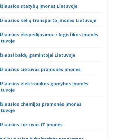
džiausios statybų įmonės Lietuvoje
džiausios kelių transporto įmonės Lietuvoje
džiausios ekspedijavimo ir logistikos įmonės
etuvoje
džiausi baldų gamintojai Lietuvoje
džiausios Lietuvos pramonės įmonės
džiausios elektronikos gamybos įmonės
etuvoje
džiausios chemijos pramonės įmonės
etuvoje
džiausios Lietuvos IT įmonės
puliariausios buhalterinės programos