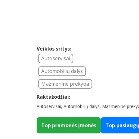
Veiklos sritys:
Autoservisai
Automobilių dalys
Mažmeninė prekyba
Raktažodžiai:
Autoservisai, Automobilių dalys, Mažmeninė preky
Top pramonės įmonės
Top paslaug