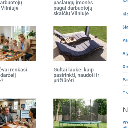
Ka
darbuotojų
paslaugų įmonės
 Vilniuje
pagal darbuotojų
skaičių Vilniuje
Kl
Šia
Pa
Al
Dr
ėvai renkasi
Gultai lauke: kaip
 darželį
pasirinkti, naudoti ir
Pa
e?
prižiūrėti
Tr
N
Pr
Vi