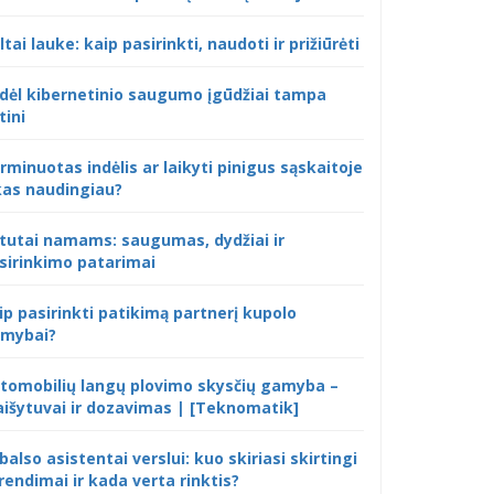
ltai lauke: kaip pasirinkti, naudoti ir prižiūrėti
dėl kibernetinio saugumo įgūdžiai tampa
tini
rminuotas indėlis ar laikyti pinigus sąskaitoje
kas naudingiau?
tutai namams: saugumas, dydžiai ir
sirinkimo patarimai
ip pasirinkti patikimą partnerį kupolo
mybai?
tomobilių langų plovimo skysčių gamyba –
išytuvai ir dozavimas | [Teknomatik]
 balso asistentai verslui: kuo skiriasi skirtingi
rendimai ir kada verta rinktis?