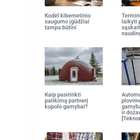
Kodėl kibernetinio
Terminu
saugumo įgūdžiai
laikyti
tampa būtini
sąskait
naudin
Kaip pasirinkti
Automo
patikimą partnerį
plovim
kupolo gamybai?
gamyba
ir doza
[Tekno