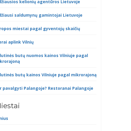
džiausios kelionių agentūros Lietuvoje
džiausi saldumynų gamintojai Lietuvoje
ropos miestai pagal gyventojų skaičių
erai aplink Vilnių
dutinės butų nuomos kainos Vilniuje pagal
krorajoną
dutinės butų kainos Vilniuje pagal mikrorajoną
r pavalgyti Palangoje? Restoranai Palangoje
iestai
lnius