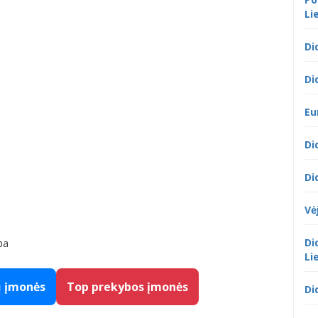
Li
Di
Di
Eu
Di
Di
Vė
Di
ba
Li
ų įmonės
Top prekybos įmonės
Di