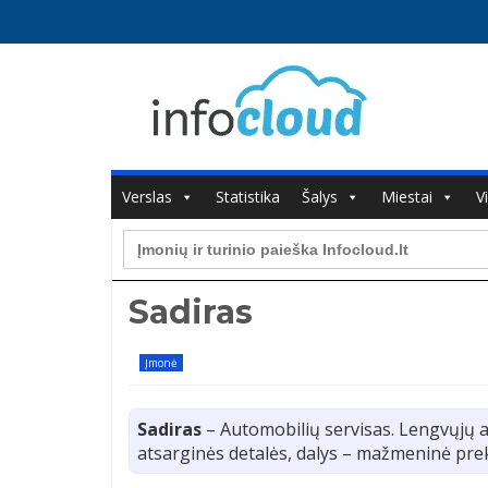
Verslas
Statistika
Šalys
Miestai
V
Search
for:
Sadiras
Įmonė
Sadiras
– Automobilių servisas. Lengvųjų 
atsarginės detalės, dalys – mažmeninė pre