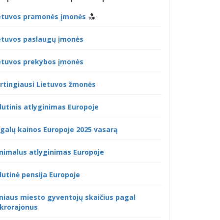
etuvos pramonės įmonės
etuvos paslaugų įmonės
etuvos prekybos įmonės
rtingiausi Lietuvos žmonės
dutinis atlyginimas Europoje
galų kainos Europoje 2025 vasarą
nimalus atlyginimas Europoje
dutinė pensija Europoje
lniaus miesto gyventojų skaičius pagal
krorajonus