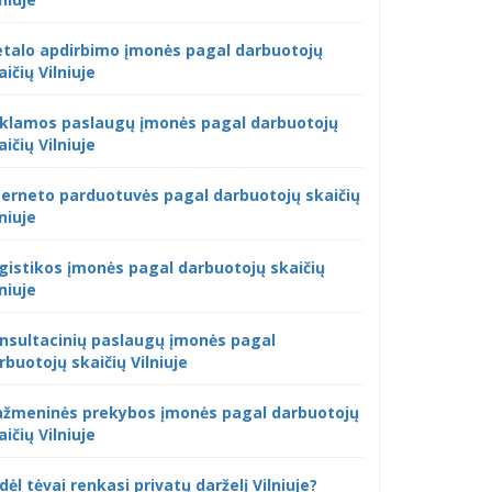
talo apdirbimo įmonės pagal darbuotojų
aičių Vilniuje
klamos paslaugų įmonės pagal darbuotojų
aičių Vilniuje
terneto parduotuvės pagal darbuotojų skaičių
lniuje
gistikos įmonės pagal darbuotojų skaičių
lniuje
nsultacinių paslaugų įmonės pagal
rbuotojų skaičių Vilniuje
žmeninės prekybos įmonės pagal darbuotojų
aičių Vilniuje
dėl tėvai renkasi privatų darželį Vilniuje?