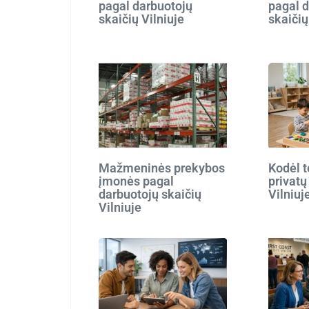
pagal darbuotojų
pagal 
skaičių Vilniuje
skaičių
Mažmeninės prekybos
Kodėl t
įmonės pagal
privatų
darbuotojų skaičių
Vilniuj
Vilniuje