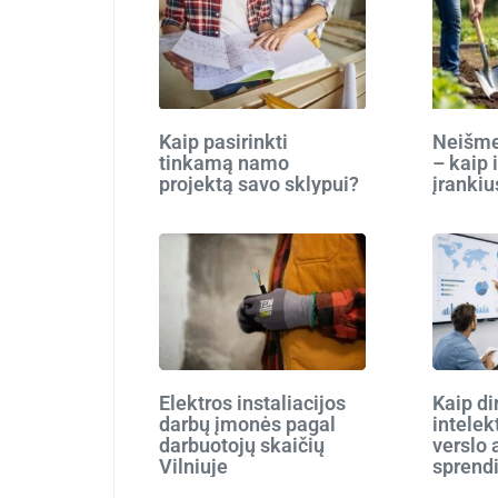
Kaip pasirinkti
Neišmes
tinkamą namo
– kaip 
projektą savo sklypui?
įrankiu
Elektros instaliacijos
Kaip di
darbų įmonės pagal
intelek
darbuotojų skaičių
verslo 
Vilniuje
sprend