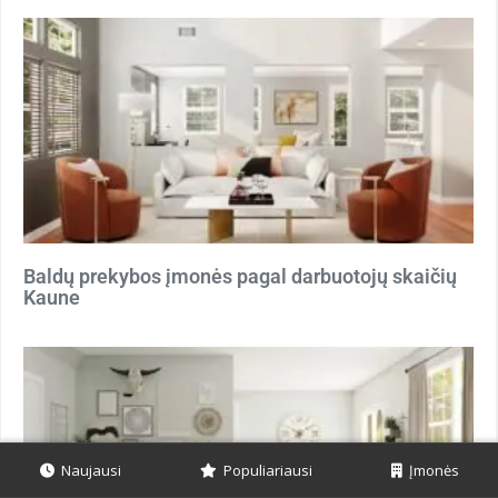
Baldų prekybos įmonės pagal darbuotojų skaičių
Kaune
Naujausi
Populiariausi
Įmonės