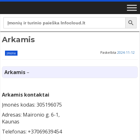
Search Button
Search
for:
Arkamis
Paskelbta
2024-11-12
Įmonė
Arkamis
–
Arkamis kontaktai
Įmonės kodas: 305196075
Adresas: Maironio g. 6-1,
Kaunas
Telefonas: +37069639454