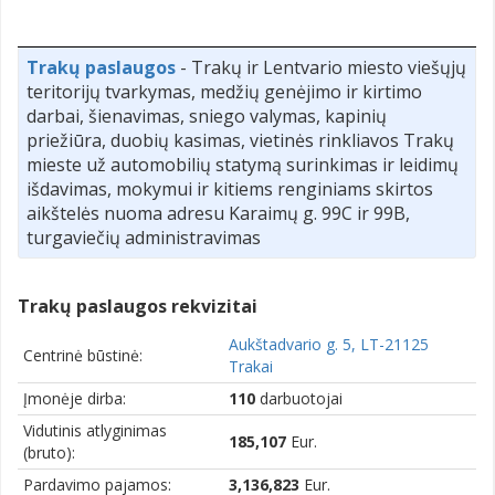
Trakų paslaugos
- Trakų ir Lentvario miesto viešųjų
teritorijų tvarkymas, medžių genėjimo ir kirtimo
darbai, šienavimas, sniego valymas, kapinių
priežiūra, duobių kasimas, vietinės rinkliavos Trakų
mieste už automobilių statymą surinkimas ir leidimų
išdavimas, mokymui ir kitiems renginiams skirtos
aikštelės nuoma adresu Karaimų g. 99C ir 99B,
turgaviečių administravimas
Trakų paslaugos rekvizitai
Aukštadvario g. 5, LT-21125
Centrinė būstinė:
Trakai
Įmonėje dirba:
110
darbuotojai
Vidutinis atlyginimas
185,107
Eur.
(bruto):
Pardavimo pajamos:
3,136,823
Eur.