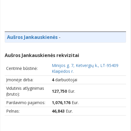
Aušros Jankauskienės
-
Aušros Jankauskienės rekvizitai
Minijos g. 7, Ketvergių k., LT-95409
Centrinė būstinė:
Klaipėdos r.
Įmonėje dirba:
4
darbuotojai
Vidutinis atlyginimas
127,750
Eur.
(bruto):
Pardavimo pajamos:
1,076,176
Eur.
Pelnas:
46,843
Eur.