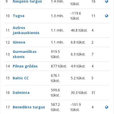
9
Naujasis turgus
1.4 mln.
16
tūkst.
-119.6
10
Tugva
1.3 mln.
11
tūkst.
Aušros
11
1.1 mln.
46.8 tūkst.
4
Jankauskienės
12
Ginova
1.1 mln.
6.8 tūkst.
2
Gurmaniškas
919.5
13
6.3 tūkst.
7
skonis
tūkst.
14
Pilnas grūdas
877 tūkst.
4.9 tūkst.
4
676.1
15
Baltic CC
5.2 tūkst.
5
tūkst.
599.6
16
Dalminta
30.3 tūkst.
31
tūkst.
587.2
-101.9
17
Benedikto turgus
4
tūkst.
tūkst.