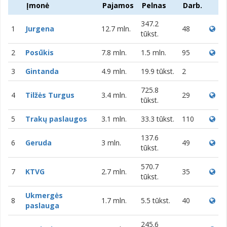
Įmonė
Pajamos
Pelnas
Darb.
347.2
1
Jurgena
12.7 mln.
48
tūkst.
2
Posūkis
7.8 mln.
1.5 mln.
95
3
Gintanda
4.9 mln.
19.9 tūkst.
2
725.8
4
Tilžės Turgus
3.4 mln.
29
tūkst.
5
Trakų paslaugos
3.1 mln.
33.3 tūkst.
110
137.6
6
Geruda
3 mln.
49
tūkst.
570.7
7
KTVG
2.7 mln.
35
tūkst.
Ukmergės
8
1.7 mln.
5.5 tūkst.
40
paslauga
245.6