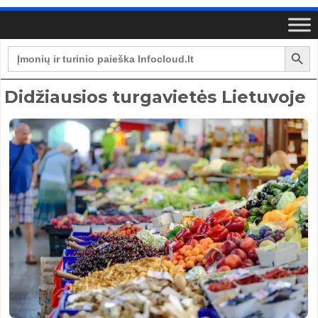
Search Button
Search
for:
Didžiausios turgavietės Lietuvoje