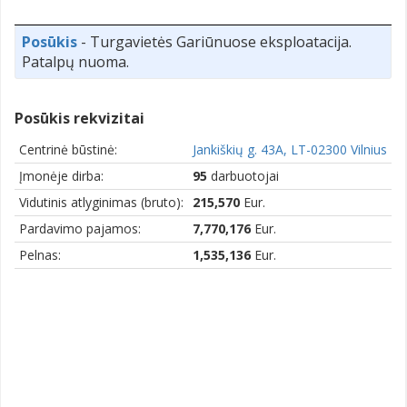
Posūkis
- Turgavietės Gariūnuose eksploatacija.
Patalpų nuoma.
Posūkis rekvizitai
Centrinė būstinė:
Jankiškių g. 43A, LT-02300 Vilnius
Įmonėje dirba:
95
darbuotojai
Vidutinis atlyginimas (bruto):
215,570
Eur.
Pardavimo pajamos:
7,770,176
Eur.
Pelnas:
1,535,136
Eur.