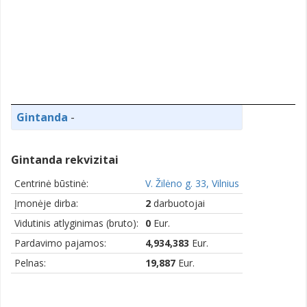
Gintanda
-
Gintanda rekvizitai
Centrinė būstinė:
V. Žilėno g. 33, Vilnius
Įmonėje dirba:
2
darbuotojai
Vidutinis atlyginimas (bruto):
0
Eur.
Pardavimo pajamos:
4,934,383
Eur.
Pelnas:
19,887
Eur.