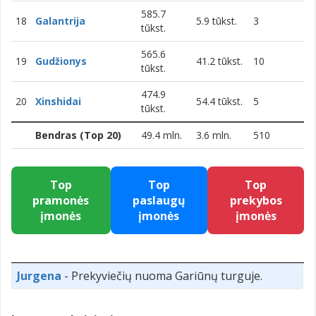
585.7
18
Galantrija
5.9 tūkst.
3
tūkst.
565.6
19
Gudžionys
41.2 tūkst.
10
tūkst.
474.9
20
Xinshidai
54.4 tūkst.
5
tūkst.
Bendras (Top 20)
49.4 mln.
3.6 mln.
510
Top
Top
Top
pramonės
paslaugų
prekybos
įmonės
įmonės
įmonės
Jurgena
- Prekyviečių nuoma Gariūnų turguje.