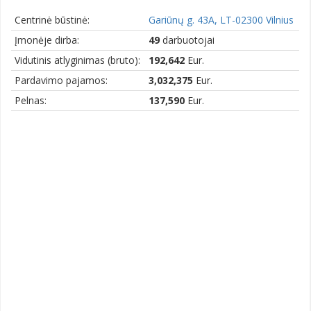
Centrinė būstinė:
Gariūnų g. 43A, LT-02300 Vilnius
Įmonėje dirba:
49
darbuotojai
Vidutinis atlyginimas (bruto):
192,642
Eur.
Pardavimo pajamos:
3,032,375
Eur.
Pelnas:
137,590
Eur.