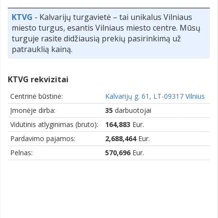
KTVG
- Kalvarijų turgavietė – tai unikalus Vilniaus
miesto turgus, esantis Vilniaus miesto centre. Mūsų
turguje rasite didžiausią prekių pasirinkimą už
patrauklią kainą.
KTVG rekvizitai
Centrinė būstinė:
Kalvarijų g. 61, LT-09317 Vilnius
Įmonėje dirba:
35
darbuotojai
Vidutinis atlyginimas (bruto):
164,883
Eur.
Pardavimo pajamos:
2,688,464
Eur.
Pelnas:
570,696
Eur.