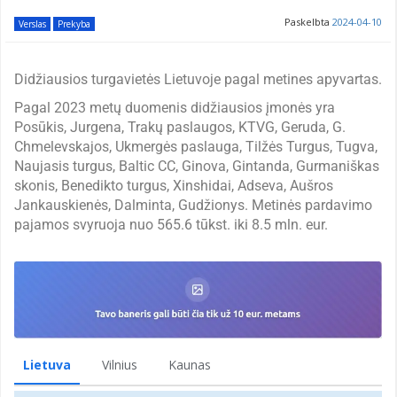
Paskelbta
2024-04-10
Verslas
Prekyba
Didžiausios turgavietės Lietuvoje pagal metines apyvartas.
Pagal 2023 metų duomenis didžiausios įmonės yra
Posūkis, Jurgena, Trakų paslaugos, KTVG, Geruda, G.
Chmelevskajos, Ukmergės paslauga, Tilžės Turgus, Tugva,
Naujasis turgus, Baltic CC, Ginova, Gintanda, Gurmaniškas
skonis, Benedikto turgus, Xinshidai, Adseva, Aušros
Jankauskienės, Dalminta, Gudžionys. Metinės pardavimo
pajamos svyruoja nuo 565.6 tūkst. iki 8.5 mln. eur.
Lietuva
Vilnius
Kaunas