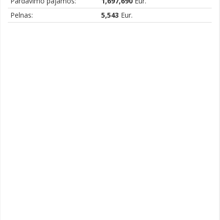
Pardavimo pajamos:
1,697,690
Eur.
Pelnas:
5,543
Eur.