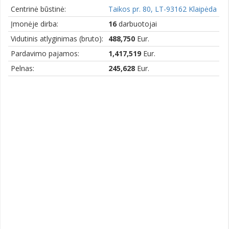
Centrinė būstinė:
Taikos pr. 80, LT-93162 Klaipėda
Įmonėje dirba:
16
darbuotojai
Vidutinis atlyginimas (bruto):
488,750
Eur.
Pardavimo pajamos:
1,417,519
Eur.
Pelnas:
245,628
Eur.