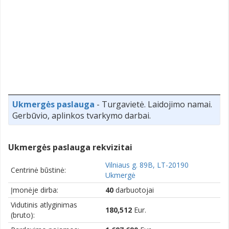
Ukmergės paslauga
- Turgavietė. Laidojimo namai.
Gerbūvio, aplinkos tvarkymo darbai.
Ukmergės paslauga rekvizitai
Vilniaus g. 89B, LT-20190
Centrinė būstinė:
Ukmergė
Įmonėje dirba:
40
darbuotojai
Vidutinis atlyginimas
180,512
Eur.
(bruto):