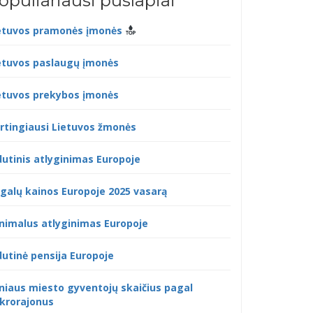
opuliariausi puslapiai
etuvos pramonės įmonės
etuvos paslaugų įmonės
etuvos prekybos įmonės
rtingiausi Lietuvos žmonės
dutinis atlyginimas Europoje
galų kainos Europoje 2025 vasarą
nimalus atlyginimas Europoje
dutinė pensija Europoje
lniaus miesto gyventojų skaičius pagal
krorajonus