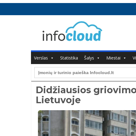
Verslas
Statistika
Šalys
Miestai
V
Search
for:
Didžiausios griovim
Lietuvoje