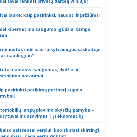
dėl tėvai renkasi privatų darželį Vilniuje?
ltai lauke: kaip pasirinkti, naudoti ir prižiūrėti
dėl kibernetinio saugumo įgūdžiai tampa
tini
rminuotas indėlis ar laikyti pinigus sąskaitoje
kas naudingiau?
tutai namams: saugumas, dydžiai ir
sirinkimo patarimai
ip pasirinkti patikimą partnerį kupolo
mybai?
tomobilių langų plovimo skysčių gamyba –
išytuvai ir dozavimas | [Teknomatik]
 balso asistentai verslui: kuo skiriasi skirtingi
rendimai ir kada verta rinktis?