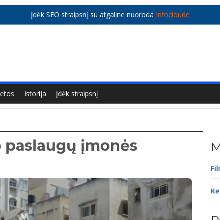
Įdėk SEO straipsnį su atgaline nuoroda
Infocloude
ietos
Istorija
Įdėk straipsnį
o paslaugų įmonės
M
Fi
Ke