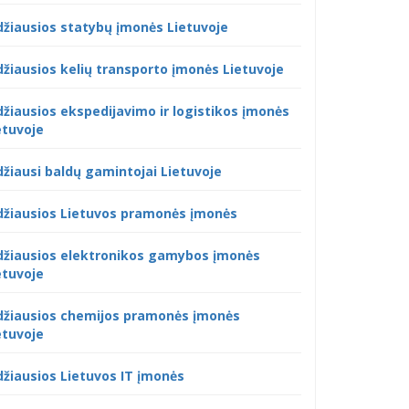
džiausios statybų įmonės Lietuvoje
džiausios kelių transporto įmonės Lietuvoje
džiausios ekspedijavimo ir logistikos įmonės
etuvoje
džiausi baldų gamintojai Lietuvoje
džiausios Lietuvos pramonės įmonės
džiausios elektronikos gamybos įmonės
etuvoje
džiausios chemijos pramonės įmonės
etuvoje
džiausios Lietuvos IT įmonės