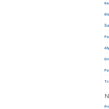
Ka
Kl
Šia
Pa
Al
Dr
Pa
Tr
N
Pr