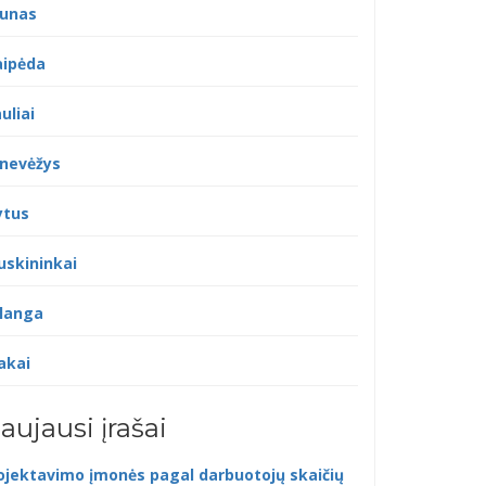
unas
aipėda
uliai
nevėžys
ytus
uskininkai
langa
akai
aujausi įrašai
ojektavimo įmonės pagal darbuotojų skaičių