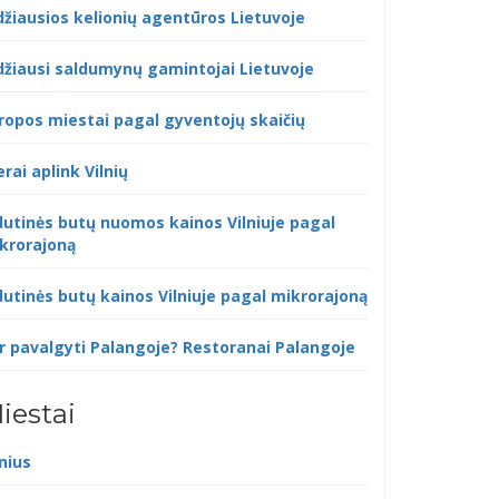
džiausios kelionių agentūros Lietuvoje
džiausi saldumynų gamintojai Lietuvoje
ropos miestai pagal gyventojų skaičių
erai aplink Vilnių
dutinės butų nuomos kainos Vilniuje pagal
krorajoną
dutinės butų kainos Vilniuje pagal mikrorajoną
r pavalgyti Palangoje? Restoranai Palangoje
iestai
lnius