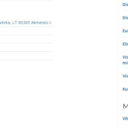
Di
Di
, Venta, LT-85305 Akmenės r.
Eu
Ež
Vi
mi
Vi
Ku
M
Vi