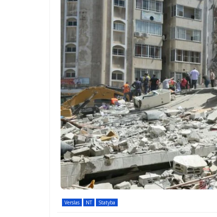
Verslas
NT
Statyba