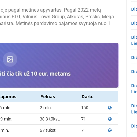
Di
voje pagal metines apyvartas. Pagal 2022 metų
iaus BDT, Vilnius Town Group, Alkuras, Preslis, Mega
Di
 Amarista. Metinės pardavimo pajamos svyruoja nuo 1
Di
Li
Di
Di
Di
Li
Pajamos
Pelnas
Darb.
Di
6 mln.
2 mln.
150
Li
.9 mln.
38.3 tūkst.
71
Di
 mln.
67 tūkst.
7