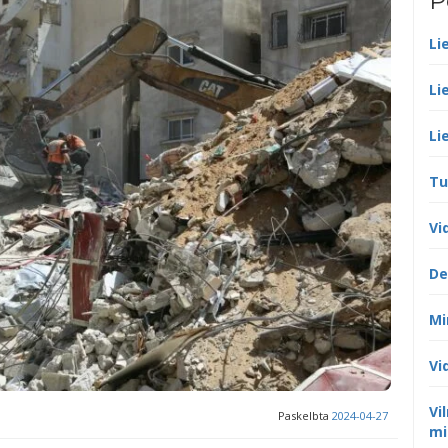
P
Li
Li
Li
Tu
Vi
De
Mi
Vi
Vi
Paskelbta
2024-04-27
mi