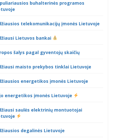
puliariausios buhalterinės programos
etuvoje
džiausios telekomunikacijų įmonės Lietuvoje
džiausi Lietuvos bankai
ropos šalys pagal gyventojų skaičių
džiausi maisto prekybos tinklai Lietuvoje
džiausios energetikos įmonės Lietuvoje
jo energetikos įmonės Lietuvoje
džiausi saulės elektrinių montuotojai
etuvoje
džiausios degalinės Lietuvoje