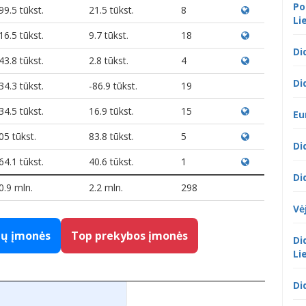
Po
99.5 tūkst.
21.5 tūkst.
8
Li
16.5 tūkst.
9.7 tūkst.
18
Di
43.8 tūkst.
2.8 tūkst.
4
Di
34.3 tūkst.
-86.9 tūkst.
19
34.5 tūkst.
16.9 tūkst.
15
Eu
05 tūkst.
83.8 tūkst.
5
Di
64.1 tūkst.
40.6 tūkst.
1
Di
0.9 mln.
2.2 mln.
298
Vė
gų įmonės
Top prekybos įmonės
Di
Li
Di