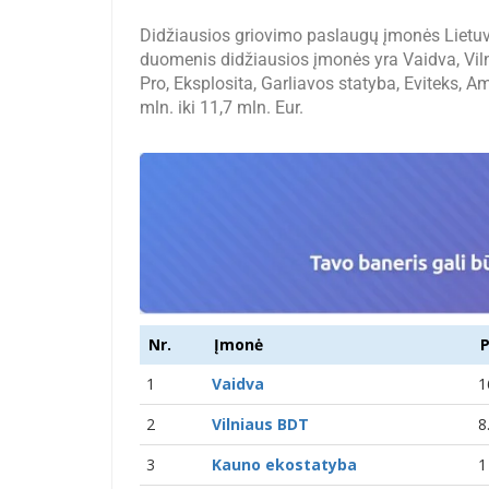
Didžiausios griovimo paslaugų įmonės Lietu
duomenis didžiausios įmonės yra Vaidva, Viln
Pro, Eksplosita, Garliavos statyba, Eviteks,
mln. iki 11,7 mln. Eur.
Nr.
Įmonė
1
Vaidva
1
2
Vilniaus BDT
8
3
Kauno ekostatyba
1