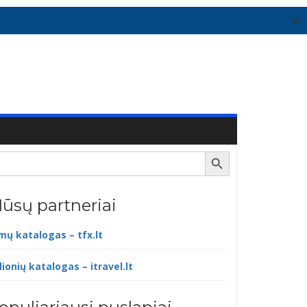
✕
Search Button
ūsų partneriai
lmų katalogas – tfx.lt
lionių katalogas – itravel.lt