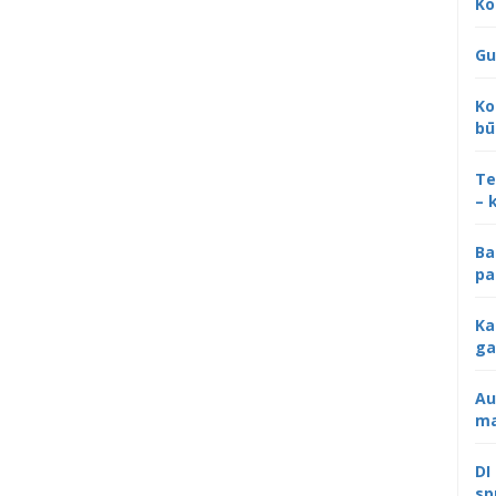
Ko
Gu
Ko
bū
Te
– 
Ba
pa
Ka
ga
Au
ma
DI
sp