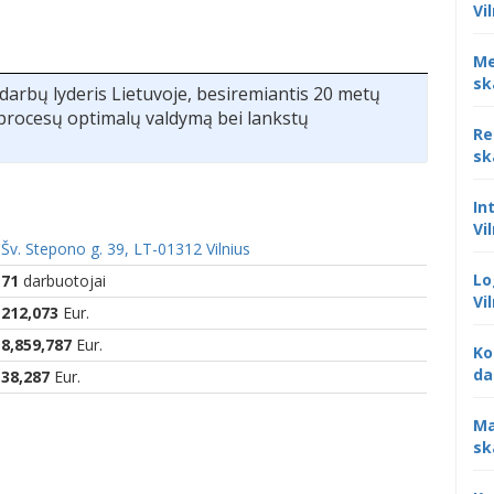
Vi
Me
sk
darbų lyderis Lietuvoje, besiremiantis 20 metų
ir procesų optimalų valdymą bei lankstų
Re
sk
In
Vi
Šv. Stepono g. 39, LT-01312 Vilnius
Lo
71
darbuotojai
Vi
212,073
Eur.
8,859,787
Eur.
Ko
da
38,287
Eur.
Ma
sk