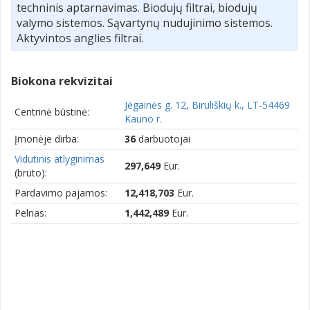
techninis aptarnavimas. Biodujų filtrai, biodujų
valymo sistemos. Sąvartynų nudujinimo sistemos.
Aktyvintos anglies filtrai.
Biokona rekvizitai
Jėgainės g. 12, Biruliškių k., LT-54469
Centrinė būstinė:
Kauno r.
Įmonėje dirba:
36
darbuotojai
Vidutinis atlyginimas
297,649
Eur.
(bruto):
Pardavimo pajamos:
12,418,703
Eur.
Pelnas:
1,442,489
Eur.