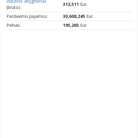
Vidutinis atlyginimas
312,511
Eur.
(bruto):
Pardavimo pajamos:
30,608,245
Eur.
Pelnas:
195,265
Eur.