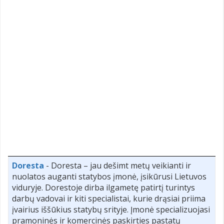
Doresta
- Doresta – jau dešimt metų veikianti ir
nuolatos auganti statybos įmonė, įsikūrusi Lietuvos
viduryje. Dorestoje dirba ilgametę patirtį turintys
darbų vadovai ir kiti specialistai, kurie drąsiai priima
įvairius iššūkius statybų srityje. Įmonė specializuojasi
pramoninės ir komercinės paskirties pastatų