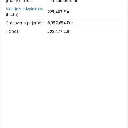
Įmonėje dirba:
111
darbuotojai
Vidutinis atlyginimas
225,487
Eur.
(bruto):
Pardavimo pajamos:
8,357,654
Eur.
Pelnas:
595,177
Eur.