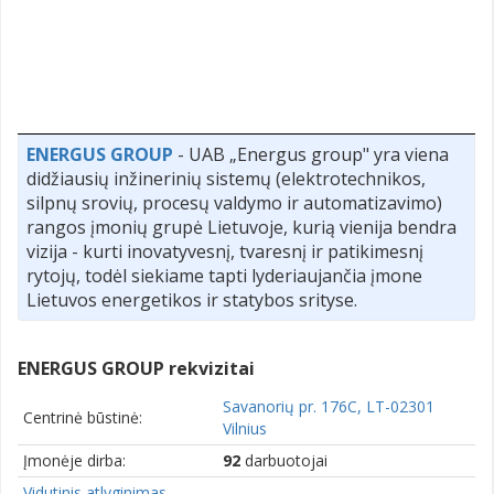
ENERGUS GROUP
- UAB „Energus group" yra viena
didžiausių inžinerinių sistemų (elektrotechnikos,
silpnų srovių, procesų valdymo ir automatizavimo)
rangos įmonių grupė Lietuvoje, kurią vienija bendra
vizija - kurti inovatyvesnį, tvaresnį ir patikimesnį
rytojų, todėl siekiame tapti lyderiaujančia įmone
Lietuvos energetikos ir statybos srityse.
ENERGUS GROUP rekvizitai
Savanorių pr. 176C, LT-02301
Centrinė būstinė:
Vilnius
Įmonėje dirba:
92
darbuotojai
Vidutinis atlyginimas