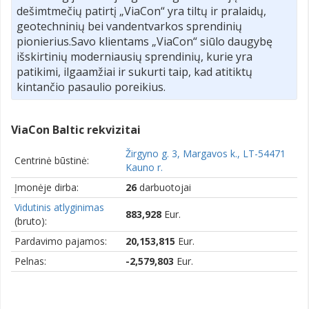
dešimtmečių patirtį „ViaCon“ yra tiltų ir pralaidų,
geotechninių bei vandentvarkos sprendinių
pionierius.Savo klientams „ViaCon“ siūlo daugybę
išskirtinių moderniausių sprendinių, kurie yra
patikimi, ilgaamžiai ir sukurti taip, kad atitiktų
kintančio pasaulio poreikius.
ViaCon Baltic rekvizitai
Žirgyno g. 3, Margavos k., LT-54471
Centrinė būstinė:
Kauno r.
Įmonėje dirba:
26
darbuotojai
Vidutinis atlyginimas
883,928
Eur.
(bruto):
Pardavimo pajamos:
20,153,815
Eur.
Pelnas:
-2,579,803
Eur.