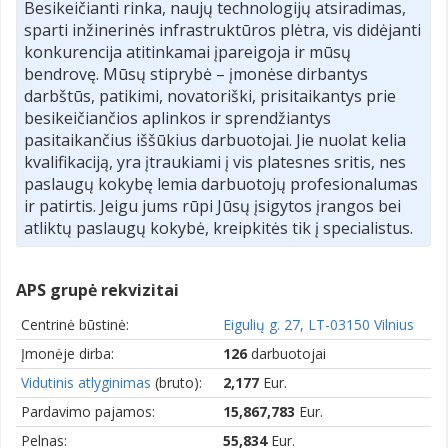
Besikeičianti rinka, naujų technologijų atsiradimas,
sparti inžinerinės infrastruktūros plėtra, vis didėjanti
konkurencija atitinkamai įpareigoja ir mūsų
bendrovę. Mūsų stiprybė – įmonėse dirbantys
darbštūs, patikimi, novatoriški, prisitaikantys prie
besikeičiančios aplinkos ir sprendžiantys
pasitaikančius iššūkius darbuotojai. Jie nuolat kelia
kvalifikaciją, yra įtraukiami į vis platesnes sritis, nes
paslaugų kokybę lemia darbuotojų profesionalumas
ir patirtis. Jeigu jums rūpi Jūsų įsigytos įrangos bei
atliktų paslaugų kokybė, kreipkitės tik į specialistus.
APS grupė rekvizitai
Centrinė būstinė:
Eigulių g. 27, LT-03150 Vilnius
Įmonėje dirba:
126
darbuotojai
Vidutinis atlyginimas
(bruto):
2,177
Eur.
Pardavimo pajamos:
15,867,783
Eur.
Pelnas:
55,834
Eur.