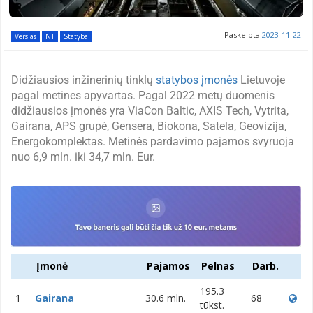
Paskelbta
2023-11-22
Verslas
NT
Statyba
Didžiausios inžinerinių tinklų
statybos įmonės
Lietuvoje
pagal metines apyvartas. Pagal 2022 metų duomenis
didžiausios įmonės yra ViaCon Baltic, AXIS Tech, Vytrita,
Gairana, APS grupė, Gensera, Biokona, Satela, Geovizija,
Energokomplektas. Metinės pardavimo pajamos svyruoja
nuo 6,9 mln. iki 34,7 mln. Eur.
Įmonė
Pajamos
Pelnas
Darb.
195.3
1
Gairana
30.6 mln.
68
tūkst.