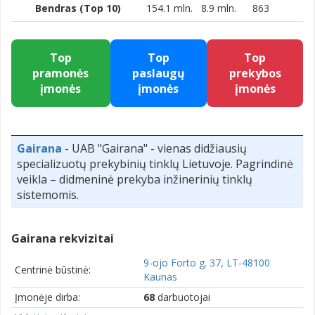
Bendras (Top 10)
154.1 mln.
8.9 mln.
863
Top
Top
Top
pramonės
paslaugų
prekybos
įmonės
įmonės
įmonės
Gairana
- UAB "Gairana" - vienas didžiausių
specializuotų prekybinių tinklų Lietuvoje. Pagrindinė
veikla – didmeninė prekyba inžinerinių tinklų
sistemomis.
Gairana rekvizitai
9-ojo Forto g. 37, LT-48100
Centrinė būstinė:
Kaunas
Įmonėje dirba:
68
darbuotojai