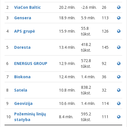
2
ViaCon Baltic
20.2 mln.
-2.6 mln.
26
3
Gensera
18.9 mln.
5.9 mln.
113
55.8
4
APS grupė
15.9 mln.
126
tūkst.
418.2
5
Doresta
13.4 mln.
145
tūkst.
572.8
6
ENERGUS GROUP
12.9 mln.
92
tūkst.
7
Biokona
12.4 mln.
1.4 mln.
36
838.2
8
Satela
10.8 mln.
32
tūkst.
9
Geovizija
10.6 mln.
1.4 mln.
114
Požeminių linijų
595.2
10
8.4 mln.
111
statyba
tūkst.