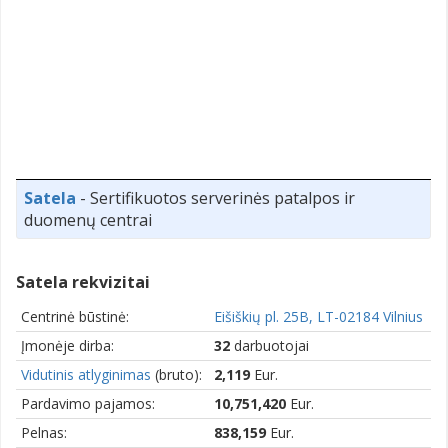
Satela
- Sertifikuotos serverinės patalpos ir
duomenų centrai
Satela rekvizitai
Centrinė būstinė:
Eišiškių pl. 25B, LT-02184 Vilnius
Įmonėje dirba:
32
darbuotojai
Vidutinis atlyginimas
(bruto):
2,119
Eur.
Pardavimo pajamos:
10,751,420
Eur.
Pelnas:
838,159
Eur.