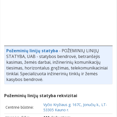
Požeminių linijų statyba
- POŽEMINIŲ LINIJŲ
STATYBA, UAB - statybos bendrovė, betranšėjis
kasimas, žemės darbai, inžinerinių komunikacijų
tiesimas, horizontalus gręžimas, telekomunikaciniai
tinklai. Specializuota inžinerinių tinklų ir žemės
kasybos bendrovė.
Požeminių linijų statyba rekvizitai
Vyčio Kryžiaus g. 167C, Jonučių k., LT-
Centrinė būstinė:
53305 Kauno r.