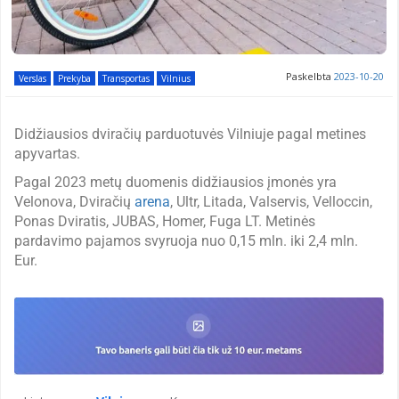
Paskelbta
2023-10-20
Verslas
Prekyba
Transportas
Vilnius
Didžiausios dviračių parduotuvės Vilniuje pagal metines
apyvartas.
Pagal 2023 metų duomenis didžiausios įmonės yra
Velonova, Dviračių
arena
, Ultr, Litada, Valservis, Velloccin,
Ponas Dviratis, JUBAS, Homer, Fuga LT. Metinės
pardavimo pajamos svyruoja nuo 0,15 mln. iki 2,4 mln.
Eur.