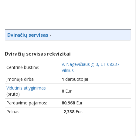
Dviračių servisas
-
Dviračių servisas rekvizitai
V. Nagevičiaus g. 3, LT-08237
Centrinė būstinė:
Vilnius
Įmonėje dirba:
1
darbuotojai
Vidutinis atlyginimas
0
Eur.
(bruto):
Pardavimo pajamos:
80,968
Eur.
Pelnas:
-2,338
Eur.