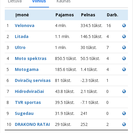
Lietuva
Vilnius
Kaunas
Įmonė
Pajamos
Pelnas
Darb.
1
Velonova
4 mln.
334.5 tūkst.
16
2
Litada
1.1 mln.
146.5 tūkst.
4
3
Ultro
1 mln.
30 tūkst.
7
4
Moto spektras
850.5 tūkst.
50.5 tūkst.
4
5
Motogama
185.6 tūkst.
1.4 tūkst.
4
6
Dviračių servisas
81 tūkst.
-2.3 tūkst.
1
7
Hidrodviračiai
43.8 tūkst.
2.1 tūkst.
0
8
TVR sportas
39.5 tūkst.
-7.1 tūkst.
0
9
Sugedau
31.9 tūkst.
241
0
10
DRAKONO RATAI
29 tūkst.
252
2