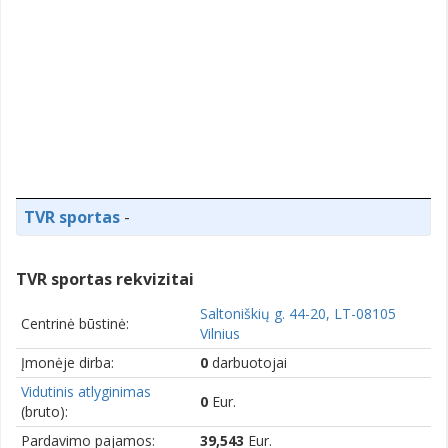
TVR sportas
-
TVR sportas rekvizitai
Saltoniškių g. 44-20, LT-08105
Centrinė būstinė:
Vilnius
Įmonėje dirba:
0
darbuotojai
Vidutinis atlyginimas
0
Eur.
(bruto):
Pardavimo pajamos:
39,543
Eur.