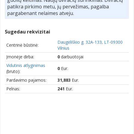
patikra pirkimo metu, jų pervežimas, pagalba
pargabenant nelaimes atveju.
Sugedau rekvizitai
Daugėliškio g. 32A-133, LT-09300
Centrinė būstinė:
Vilnius
Įmonėje dirba:
0
darbuotojai
Vidutinis atlyginimas
0
Eur.
(bruto):
Pardavimo pajamos:
31,883
Eur.
Pelnas:
241
Eur.