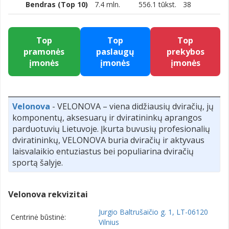
Bendras (Top 10)
7.4 mln.
556.1 tūkst.
38
Top
Top
Top
pramonės
paslaugų
prekybos
įmonės
įmonės
įmonės
Velonova
- VELONOVA – viena didžiausių dviračių, jų
komponentų, aksesuarų ir dviratininkų aprangos
parduotuvių Lietuvoje. Įkurta buvusių profesionalių
dviratininkų, VELONOVA buria dviračių ir aktyvaus
laisvalaikio entuziastus bei populiarina dviračių
sportą šalyje.
Velonova rekvizitai
Jurgio Baltrušaičio g. 1, LT-06120
Centrinė būstinė:
Vilnius