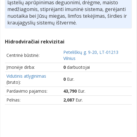
ląstelių aprūpinimas deguonimi, drėgme, maisto
medžiagomis, stiprėjanti imuninė sistema, gerėjanti
nuotaika bei Jūsų miegas, limfos tekėjimas, širdies ir
kraujagyslių sistemų ištvermė.
Hidrodviračiai rekvizitai
Peteliškių g. 9-20, LT-01213
Centrinė būstinė:
Vilnius
Įmonėje dirba:
0
darbuotojai
Vidutinis atlyginimas
0
Eur.
(bruto):
Pardavimo pajamos:
43,790
Eur.
Pelnas:
2,087
Eur.