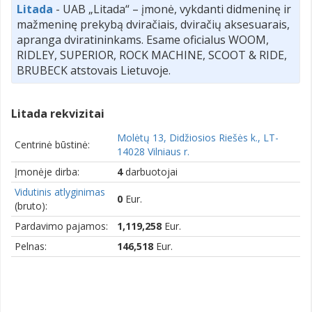
Litada
- UAB „Litada“ – įmonė, vykdanti didmeninę ir
mažmeninę prekybą dviračiais, dviračių aksesuarais,
apranga dviratininkams. Esame oficialus WOOM,
RIDLEY, SUPERIOR, ROCK MACHINE, SCOOT & RIDE,
BRUBECK atstovais Lietuvoje.
Litada rekvizitai
Molėtų 13, Didžiosios Riešės k., LT-
Centrinė būstinė:
14028 Vilniaus r.
Įmonėje dirba:
4
darbuotojai
Vidutinis atlyginimas
0
Eur.
(bruto):
Pardavimo pajamos:
1,119,258
Eur.
Pelnas:
146,518
Eur.