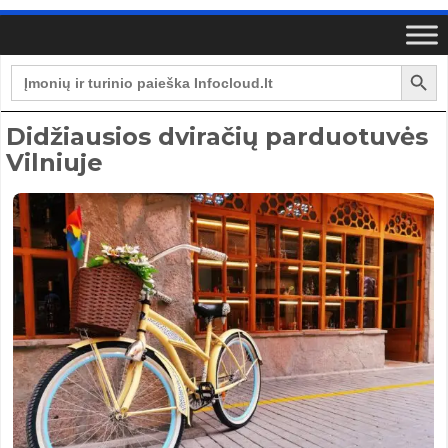
Search Button
Search
for:
Didžiausios dviračių parduotuvės
Vilniuje