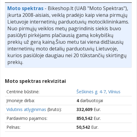
Moto spektras
- Bikeshop.lt (UAB "Moto Spektras"),
įkurta 2008-aisiais, veiklą pradėjo kaip viena pirmųjų
Lietuvoje internetinių parduotuvių motociklininkams.
Nuo pirmųjų veiklos metų pagrindinis siekis buvo
pasiūlyti pirkėjams plačiausią gamą kokybiškų
prekių už gerą kainą.Šiuo metu tai viena didžiausių
internetinių moto detalių parduotuvių Lietuvoje,
kurios pasiūloje daugiau nei 20 tūkstančių skirtingų
prekių.
Moto spektras rekvizitai
Centrinė būstinė:
Šeškinės g. 4-7, Vilnius
Įmonėje dirba:
4
darbuotojai
Vidutinis atlyginimas
(bruto):
332,609
Eur.
Pardavimo pajamos:
850,542
Eur.
Pelnas:
50,542
Eur.