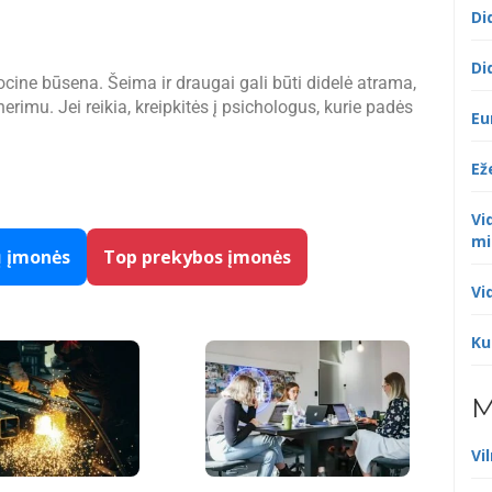
Di
Di
cine būsena. Šeima ir draugai gali būti didelė atrama,
erimu. Jei reikia, kreipkitės į psichologus, kurie padės
Eu
Ež
Vi
mi
ų įmonės
Top prekybos įmonės
Vi
Ku
M
Vi