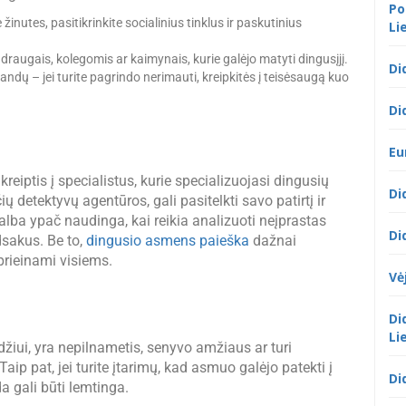
Po
žinutes, pasitikrinkite socialinius tinklus ir paskutinius
Li
draugais, kolegomis ar kaimynais, kurie galėjo matyti dingusįjį.
Di
andų – jei turite pagrindo nerimauti, kreipkitės į teisėsaugą kuo
Di
Eu
kreiptis į specialistus, kurie specializuojasi dingusių
Di
ų detektyvų agentūros, gali pasitelkti savo patirtį ir
alba ypač naudinga, kai reikia analizuoti neįprastas
Di
sakus. Be to,
dingusio asmens paieška
dažnai
prieinami visiems.
Vė
Di
Li
džiui, yra nepilnametis, senyvo amžiaus ar turi
Taip pat, jei turite įtarimų, kad asmuo galėjo patekti į
Di
a gali būti lemtinga.