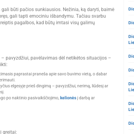
Di
ali būti pačios sunkiausios. Nežinia, ką daryti, baimė
sispręs, gali tapti emociniu išbandymu. Tačiau svarbu
 kreiptis pagalbos, kad būtų imtasi visų galimų
Di
Di
Li
Di
i – pavyzdžiui, pavėlavimas dėl netikėtos situacijos –
kti:
Di
timasis paprastai praneša apie savo buvimo vietą, o dabar
nerimauti.
Di
čius elgesyje prieš dingimą – pavyzdžiui, nerimą, liūdesį ar
Li
sį.
go po naktinio pasivaikščiojimo,
kelionės
į darbą ar
Di
Li
Di
 greitai: