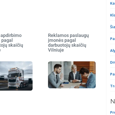
Ka
Kl
Šia
 apdirbimo
Reklamos paslaugų
Pa
 pagal
įmonės pagal
ojų skaičių
darbuotojų skaičių
e
Vilniuje
Al
Dr
Pa
Tr
N
Pr