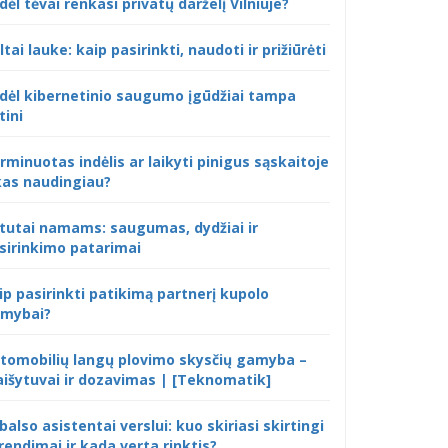
dėl tėvai renkasi privatų darželį Vilniuje?
ltai lauke: kaip pasirinkti, naudoti ir prižiūrėti
dėl kibernetinio saugumo įgūdžiai tampa
tini
rminuotas indėlis ar laikyti pinigus sąskaitoje
kas naudingiau?
tutai namams: saugumas, dydžiai ir
sirinkimo patarimai
ip pasirinkti patikimą partnerį kupolo
mybai?
tomobilių langų plovimo skysčių gamyba –
išytuvai ir dozavimas | [Teknomatik]
 balso asistentai verslui: kuo skiriasi skirtingi
rendimai ir kada verta rinktis?