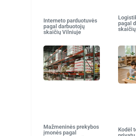
Logist
Interneto parduotuvės
pagal 
pagal darbuotojų
skaičių
skaičių Vilniuje
Mažmeninės prekybos
Kodėl t
įmonės pagal
privatų