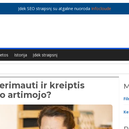
Įdėk SEO straipsnį su atgaline nuoroda
Infocloude
ietos
Istorija
Įdėk straipsnį
erimauti ir kreiptis
M
o artimojo?
Fi
Ke