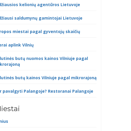
džiausios kelionių agentūros Lietuvoje
džiausi saldumynų gamintojai Lietuvoje
ropos miestai pagal gyventojų skaičių
erai aplink Vilnių
dutinės butų nuomos kainos Vilniuje pagal
krorajoną
dutinės butų kainos Vilniuje pagal mikrorajoną
r pavalgyti Palangoje? Restoranai Palangoje
iestai
lnius