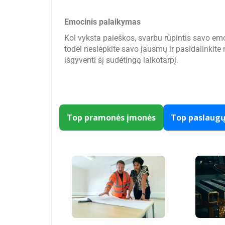
Emocinis palaikymas
Kol vyksta paieškos, svarbu rūpintis savo emo
todėl neslėpkite savo jausmų ir pasidalinkite n
išgyventi šį sudėtingą laikotarpį.
Top pramonės įmonės
Top paslaug