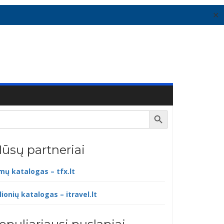
✕
Search Button
ūsų partneriai
lmų katalogas – tfx.lt
lionių katalogas – itravel.lt