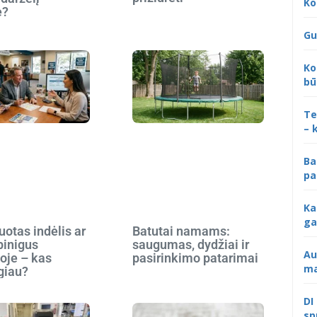
Ko
e?
Gu
Ko
bū
Te
– 
Ba
pa
Ka
ga
otas indėlis ar
Batutai namams:
 pinigus
saugumas, dydžiai ir
Au
oje – kas
pasirinkimo patarimai
ma
giau?
DI
sp