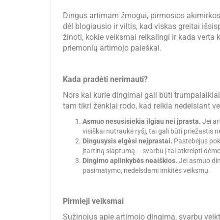
Dingus artimam žmogui, pirmosios akimirkos g
dėl blogiausio ir viltis, kad viskas greitai iš
žinoti, kokie veiksmai reikalingi ir kada verta
priemonių artimojo paieškai.
Kada pradėti nerimauti?
Nors kai kurie dingimai gali būti trumpalaikia
tam tikri ženklai rodo, kad reikia nedelsiant vei
Asmuo nesusisiekia ilgiau nei įprasta.
Jei ar
visiškai nutraukė ryšį, tai gali būti priežastis 
Dingusysis elgėsi neįprastai.
Pastebėjus poky
įtartiną slaptumą – svarbu į tai atkreipti dėme
Dingimo aplinkybės neaiškios.
Jei asmuo din
pasimatymo, nedelsdami imkitės veiksmų.
Pirmieji veiksmai
Sužinojus apie artimojo dingimą, svarbu veikti