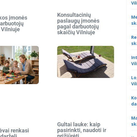
Vi
Konsultacinių
Me
ikos įmonės
paslaugų įmonės
sk
darbuotojų
pagal darbuotojų
 Vilniuje
skaičių Vilniuje
Re
sk
In
Vi
Lo
Vi
Ko
da
Ma
sk
Gultai lauke: kaip
pasirinkti, naudoti ir
ėvai renkasi
prižiūrėti
 darželį