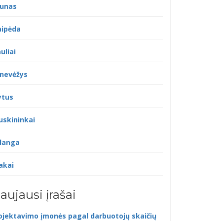
unas
aipėda
uliai
nevėžys
ytus
uskininkai
langa
akai
aujausi įrašai
ojektavimo įmonės pagal darbuotojų skaičių