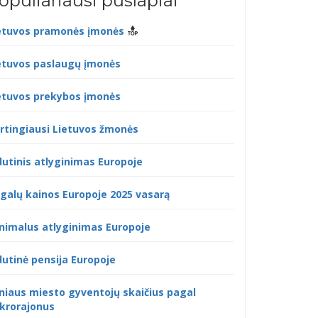
opuliariausi puslapiai
etuvos pramonės įmonės
etuvos paslaugų įmonės
etuvos prekybos įmonės
rtingiausi Lietuvos žmonės
dutinis atlyginimas Europoje
galų kainos Europoje 2025 vasarą
nimalus atlyginimas Europoje
dutinė pensija Europoje
lniaus miesto gyventojų skaičius pagal
krorajonus