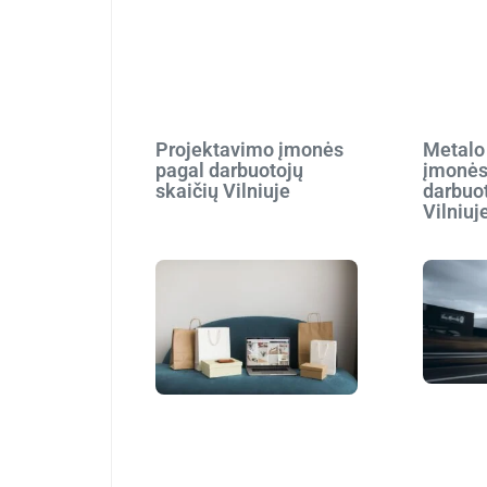
Projektavimo įmonės
Metalo
pagal darbuotojų
įmonės
skaičių Vilniuje
darbuot
Vilniuj