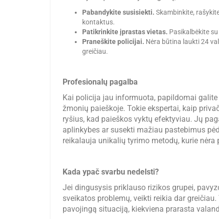
Pabandykite susisiekti.
Skambinkite, rašykite 
kontaktus.
Patikrinkite įprastas vietas.
Pasikalbėkite su 
Praneškite policijai.
Nėra būtina laukti 24 val
greičiau.
Profesionalų pagalba
Kai policija jau informuota, papildomai galite 
žmonių paieškoje. Tokie ekspertai, kaip privači
ryšius, kad paieškos vyktų efektyviau. Jų pag
aplinkybes ar susekti mažiau pastebimus pėd
reikalauja unikalių tyrimo metodų, kurie nėra 
Kada ypač svarbu nedelsti?
Jei dingusysis priklauso rizikos grupei, pavyz
sveikatos problemų, veikti reikia dar greičiau. 
pavojingą situaciją, kiekviena prarasta valand