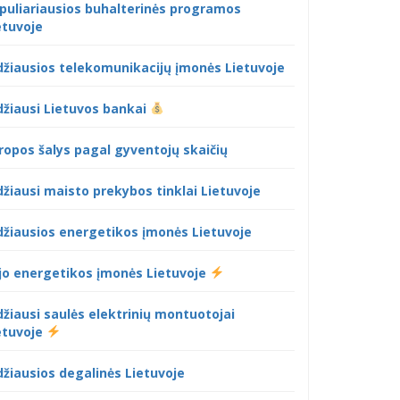
puliariausios buhalterinės programos
etuvoje
džiausios telekomunikacijų įmonės Lietuvoje
džiausi Lietuvos bankai
ropos šalys pagal gyventojų skaičių
džiausi maisto prekybos tinklai Lietuvoje
džiausios energetikos įmonės Lietuvoje
jo energetikos įmonės Lietuvoje
džiausi saulės elektrinių montuotojai
etuvoje
džiausios degalinės Lietuvoje