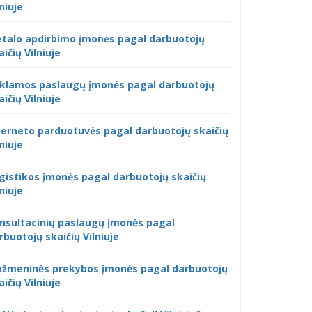
lniuje
talo apdirbimo įmonės pagal darbuotojų
aičių Vilniuje
klamos paslaugų įmonės pagal darbuotojų
aičių Vilniuje
terneto parduotuvės pagal darbuotojų skaičių
lniuje
gistikos įmonės pagal darbuotojų skaičių
lniuje
nsultacinių paslaugų įmonės pagal
rbuotojų skaičių Vilniuje
žmeninės prekybos įmonės pagal darbuotojų
aičių Vilniuje