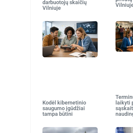
darbuotojų skaičių
Vilniuj
Vilniuje
Terminu
Kodėl kibernetinio
laikyti
saugumo įgūdžiai
sąskait
tampa būtini
naudin