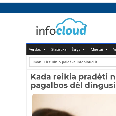
Verslas
Statistika
Šalys
Miestai
V
Search
for:
Kada reikia pradėti n
pagalbos dėl dingusi