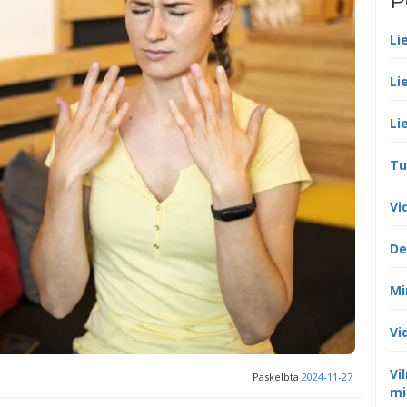
P
Li
Li
Li
Tu
Vi
De
Mi
Vi
Vi
Paskelbta
2024-11-27
mi