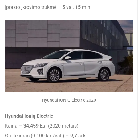
Įprasto įkrovimo trukmė –
5
val.
15
min.
Hyundai IONIQ Electric 2020
Hyundai Ioniq Electric
Kaina –
34,459
Eur (2020 metais).
Greitėjimas (0-100 km/val.) –
9,7
sek.