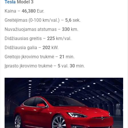
Tesla
Model 3
Kaina –
46,380
Eur.
Greitėjimas (0-100 km/val.) –
5,6
sek.
Nuvažiuojamas atstumas –
330
km.
Didžiausias greitis –
225
km/val.
Didžiausia galia –
202
kW.
Greitojo įkrovimo trukmė –
21
min.
Įprasto įkrovimo trukmė –
5
val.
30
min.