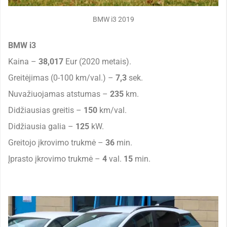
BMW i3 2019
BMW i3
Kaina –
38,017
Eur (2020 metais).
Greitėjimas (0-100 km/val.) –
7,3
sek.
Nuvažiuojamas atstumas –
235
km.
Didžiausias greitis –
150
km/val.
Didžiausia galia –
125
kW.
Greitojo įkrovimo trukmė –
36
min.
Įprasto įkrovimo trukmė –
4
val.
15
min.