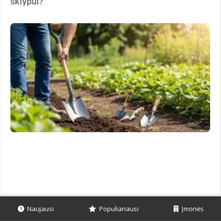
sklypui?
Naujausi
Populiariausi
Įmonės