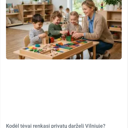
Kodėl tėvai renkasi privatų darželį Vilniuje?