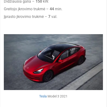
Didžiausia galia –
150
kW.
Greitojo įkrovimo trukmė –
44
min.
Įprasto įkrovimo trukmė –
7
val.
Tesla
Model 3 2021