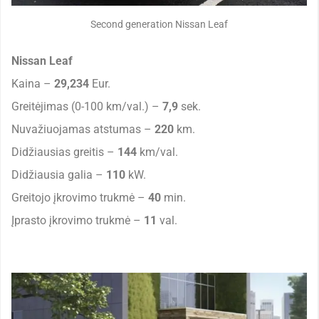
Second generation Nissan Leaf
Nissan Leaf
Kaina –
29,234
Eur.
Greitėjimas (0-100 km/val.) –
7,9
sek.
Nuvažiuojamas atstumas –
220
km.
Didžiausias greitis –
144
km/val.
Didžiausia galia –
110
kW.
Greitojo įkrovimo trukmė –
40
min.
Įprasto įkrovimo trukmė –
11
val.