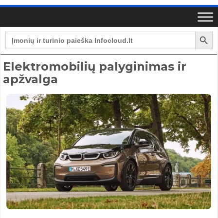
Search Button
Search
for:
Elektromobilių palyginimas ir
apžvalga