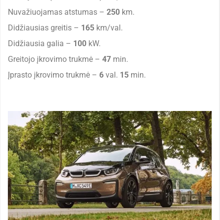
Nuvažiuojamas atstumas –
250
km.
Didžiausias greitis –
165
km/val.
Didžiausia galia –
100
kW.
Greitojo įkrovimo trukmė –
47
min.
Įprasto įkrovimo trukmė –
6
val.
15
min.