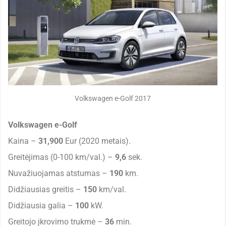
Volkswagen e-Golf 2017
Volkswagen e-Golf
Kaina –
31,900
Eur (2020 metais).
Greitėjimas (0-100 km/val.) –
9,6
sek.
Nuvažiuojamas atstumas –
190
km.
Didžiausias greitis –
150
km/val.
Didžiausia galia –
100
kW.
Greitojo įkrovimo trukmė –
36
min.