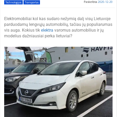
Paskelbta
2020-12-20
Technologijos
Transportas
Elektromobiliai kol kas sudaro nežymią dalį visų Lietuvoje
parduodamų lengvųjų automobilių, tačiau jų populiarumas
vis auga. Kokius tik
elektra
varomus automobilius ir jų
modelius dažniausiai perka lietuviai?