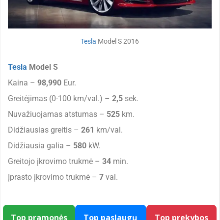
Tesla
Model S 2016
Tesla
Model S
Kaina –
98,990
Eur.
Greitėjimas (0-100 km/val.) –
2,5
sek.
Nuvažiuojamas atstumas –
525
km.
Didžiausias greitis –
261
km/val.
Didžiausia galia –
580
kW.
Greitojo įkrovimo trukmė –
34
min.
Įprasto įkrovimo trukmė –
7
val.
Top pramonės
Top paslaugų
Top prekybos