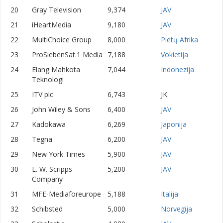
20
Gray Television
9,374
JAV
21
iHeartMedia
9,180
JAV
22
MultiChoice Group
8,000
Pietų Afrika
23
ProSiebenSat.1 Media
7,188
Vokietija
24
Elang Mahkota
7,044
Indonezija
Teknologi
25
ITV plc
6,743
JK
26
John Wiley & Sons
6,400
JAV
27
Kadokawa
6,269
Japonija
28
Tegna
6,200
JAV
29
New York Times
5,900
JAV
30
E. W. Scripps
5,200
JAV
Company
31
MFE-Mediaforeurope
5,188
Italija
32
Schibsted
5,000
Norvegija