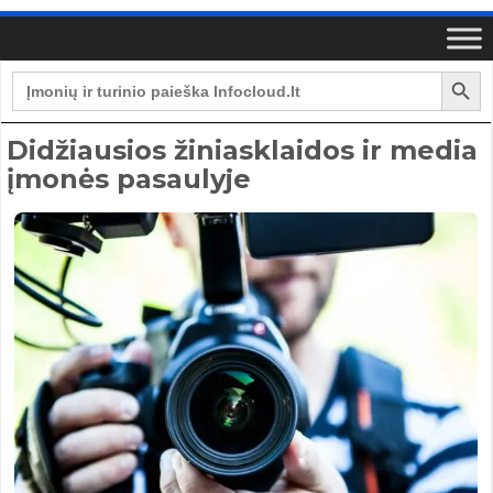
Search Button
Search
for:
Didžiausios žiniasklaidos ir media
įmonės pasaulyje