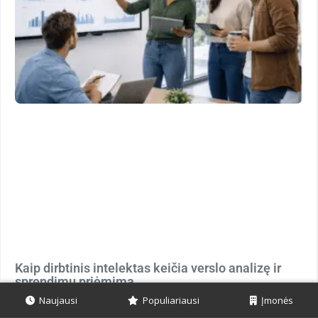
Kaip dirbtinis intelektas keičia verslo analizę ir
sprendimų priėmimą
Naujausi
Populiariausi
Įmonės