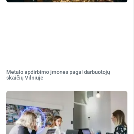
Metalo apdirbimo įmonės pagal darbuotojų
skaičių Vilniuje