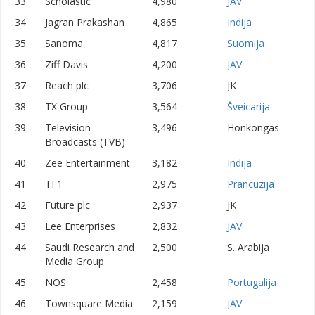
33
Scholastic
4,980
JAV
34
Jagran Prakashan
4,865
Indija
35
Sanoma
4,817
Suomija
36
Ziff Davis
4,200
JAV
37
Reach plc
3,706
JK
38
TX Group
3,564
Šveicarija
39
Television
3,496
Honkongas
Broadcasts (TVB)
40
Zee Entertainment
3,182
Indija
41
TF1
2,975
Prancūzija
42
Future plc
2,937
JK
43
Lee Enterprises
2,832
JAV
44
Saudi Research and
2,500
S. Arabija
Media Group
45
NOS
2,458
Portugalija
46
Townsquare Media
2,159
JAV