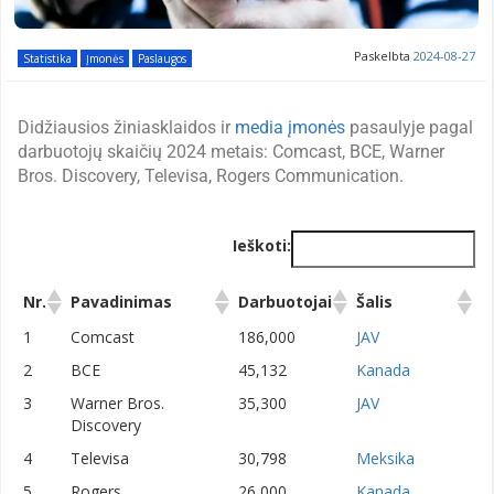
Paskelbta
2024-08-27
Statistika
Įmonės
Paslaugos
Didžiausios žiniasklaidos ir
media įmonės
pasaulyje pagal
darbuotojų skaičių 2024 metais: Comcast, BCE, Warner
Bros. Discovery, Televisa, Rogers Communication.
Ieškoti:
Nr.
Pavadinimas
Darbuotojai
Šalis
Nr.
Pavadinimas
Darbuotojai
Šalis
1
Comcast
186,000
JAV
2
BCE
45,132
Kanada
3
Warner Bros.
35,300
JAV
Discovery
4
Televisa
30,798
Meksika
5
Rogers
26,000
Kanada