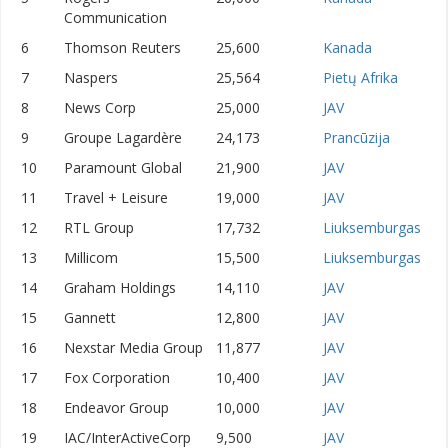
Communication
6
Thomson Reuters
25,600
Kanada
7
Naspers
25,564
Pietų Afrika
8
News Corp
25,000
JAV
9
Groupe Lagardère
24,173
Prancūzija
10
Paramount Global
21,900
JAV
11
Travel + Leisure
19,000
JAV
12
RTL Group
17,732
Liuksemburgas
13
Millicom
15,500
Liuksemburgas
14
Graham Holdings
14,110
JAV
15
Gannett
12,800
JAV
16
Nexstar Media Group
11,877
JAV
17
Fox Corporation
10,400
JAV
18
Endeavor Group
10,000
JAV
19
IAC/InterActiveCorp
9,500
JAV