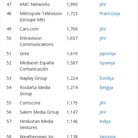
47
AMC Networks
1,900
JAV
48
Métropole Télévision
1,723
Prancūzija
(Groupe M6)
49
Cars.com
1,700
JAV
50
Entravision
1,657
JAV
Communications
51
Gree
1,610
Japonija
52
Mediaset España
1,587
Ispanija
Comunicación
53
Viaplay Group
1,224
Švedija
54
Roularta Media
1,214
Belgija
Group
55
Comscore
1,175
JAV
56
Salem Media Group
1,147
JAV
57
Hindustan Media
1,146
Indija
Ventures
58
Weathernews Inc.
1,138
Japonija