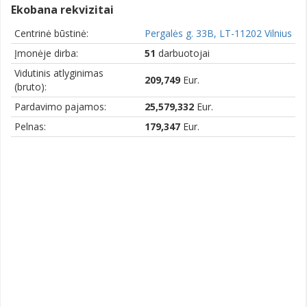
Ekobana rekvizitai
Centrinė būstinė:
Pergalės g. 33B, LT-11202 Vilnius
Įmonėje dirba:
51
darbuotojai
Vidutinis atlyginimas
209,749
Eur.
(bruto):
Pardavimo pajamos:
25,579,332
Eur.
Pelnas:
179,347
Eur.