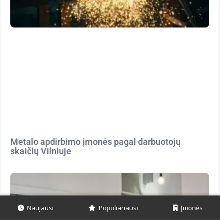
Metalo apdirbimo įmonės pagal darbuotojų
skaičių Vilniuje
Naujausi
Populiariausi
Įmonės