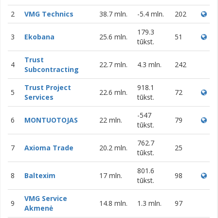
2
VMG Technics
38.7 mln.
-5.4 mln.
202
179.3
3
Ekobana
25.6 mln.
51
tūkst.
Trust
4
22.7 mln.
4.3 mln.
242
Subcontracting
Trust Project
918.1
5
22.6 mln.
72
Services
tūkst.
-547
6
MONTUOTOJAS
22 mln.
79
tūkst.
762.7
7
Axioma Trade
20.2 mln.
25
tūkst.
801.6
8
Baltexim
17 mln.
98
tūkst.
VMG Service
9
14.8 mln.
1.3 mln.
97
Akmenė