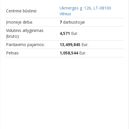
Ukmergės g. 126, LT-08100
Centrinė būstinė:
Vilnius
Įmonėje dirba:
7
darbuotojai
Vidutinis atlyginimas
4,571
Eur.
(bruto):
Pardavimo pajamos:
13,499,845
Eur.
Pelnas:
1,058,544
Eur.