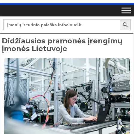
Search Button
Search
for:
Didžiausios pramonės įrengimų
įmonės Lietuvoje