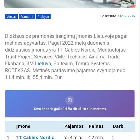
Paskelbta
2023-12-06
Verslas
Pramonė
Prekyba
Didžiausios pramonės įrengimų įmonės Lietuvoje pagal
metines apyvartas. Pagal 2022 metų duomenis
didžiausios įmonės yra TT Cables Nordic, Montuotojas,
Trust Project Services, VMG Technics, Axioma Trade,
Ekobana, 3M
Lietuva
, Baltexim, Tomra Systems,
ROTEKSAS. Metinės pardavimo pajamos svyruoja nuo
11,4 mln. iki 55,4 mln. Eur.
Įmonė
Pajamos
Pelnas
Darb.
1
TT Cables Nordic
55.4 mln.
4.2 mln.
5