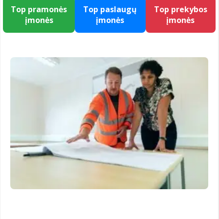
Top pramonės
Top paslaugų
Top prekybos
įmonės
įmonės
įmonės