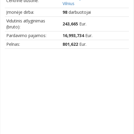
Centrinė būstinė:
Vilnius
Įmonėje dirba:
98
darbuotojai
Vidutinis atlyginimas
243,665
Eur.
(bruto):
Pardavimo pajamos:
16,993,734
Eur.
Pelnas:
801,622
Eur.