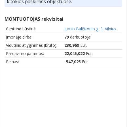
kitokios paskirties objektuose.
MONTUOTOJAS rekvizitai
Centrinė būstinė:
Juozo Balčikonio g. 3, Vilnius
Įmonėje dirba:
79
darbuotojai
Vidutinis atlyginimas (bruto):
230,969
Eur.
Pardavimo pajamos:
22,045,022
Eur.
Pelnas:
-547,025
Eur.