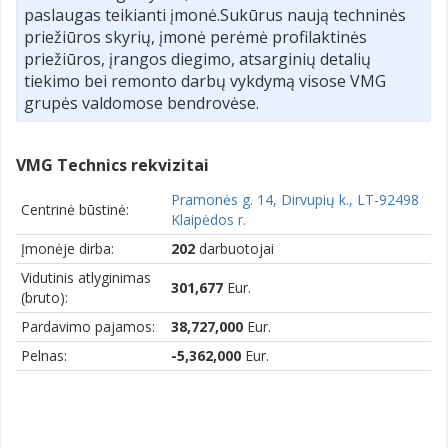
paslaugas teikianti įmonė.Sukūrus naują techninės
priežiūros skyrių, įmonė perėmė profilaktinės
priežiūros, įrangos diegimo, atsarginių detalių
tiekimo bei remonto darbų vykdymą visose VMG
grupės valdomose bendrovėse.
VMG Technics rekvizitai
Pramonės g. 14, Dirvupių k., LT-92498
Centrinė būstinė:
Klaipėdos r.
Įmonėje dirba:
202
darbuotojai
Vidutinis atlyginimas
301,677
Eur.
(bruto):
Pardavimo pajamos:
38,727,000
Eur.
Pelnas:
-5,362,000
Eur.