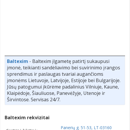
Baltexim
- Baltexim įlgametę patirtį sukaupusi
įmonė, teikianti sandėliavimo bei suvirinimo įrangos
sprendimus ir paslaugas tvariai augančioms
įmonėms Lietuvoje, Latvijoje, Estijoje bei Bulgarijoje.
Jūsų patogumui įkūrėme padalinius Vilniuje, Kaune,
Klaipėdoje, Šiauliuose, Panevėžyje, Utenoje ir
Širvintose. Servisas 24/7.
Baltexim rekvizitai
Panerių g. 51-53, LT-03160