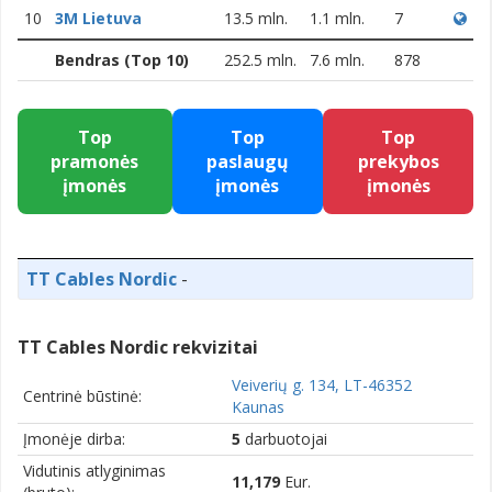
10
3M Lietuva
13.5 mln.
1.1 mln.
7
Bendras (Top 10)
252.5 mln.
7.6 mln.
878
Top
Top
Top
pramonės
paslaugų
prekybos
įmonės
įmonės
įmonės
TT Cables Nordic
-
TT Cables Nordic rekvizitai
Veiverių g. 134, LT-46352
Centrinė būstinė:
Kaunas
Įmonėje dirba:
5
darbuotojai
Vidutinis atlyginimas
11,179
Eur.