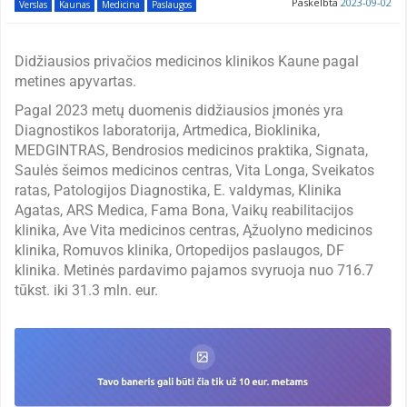
Paskelbta
2023-09-02
Verslas
Kaunas
Medicina
Paslaugos
Didžiausios privačios medicinos klinikos Kaune pagal
metines apyvartas.
Pagal 2023 metų duomenis didžiausios įmonės yra
Diagnostikos laboratorija, Artmedica, Bioklinika,
MEDGINTRAS, Bendrosios medicinos praktika, Signata,
Saulės šeimos medicinos centras, Vita Longa, Sveikatos
ratas, Patologijos Diagnostika, E. valdymas, Klinika
Agatas, ARS Medica, Fama Bona, Vaikų reabilitacijos
klinika, Ave Vita medicinos centras, Ąžuolyno medicinos
klinika, Romuvos klinika, Ortopedijos paslaugos, DF
klinika. Metinės pardavimo pajamos svyruoja nuo 716.7
tūkst. iki 31.3 mln. eur.