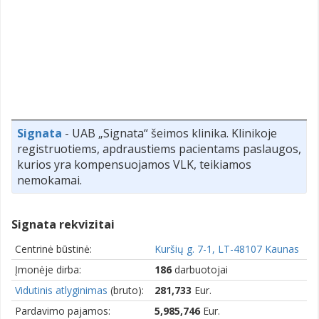
Signata
- UAB „Signata“ šeimos klinika. Klinikoje
registruotiems, apdraustiems pacientams paslaugos,
kurios yra kompensuojamos VLK, teikiamos
nemokamai.
Signata rekvizitai
Centrinė būstinė:
Kuršių g. 7-1, LT-48107 Kaunas
Įmonėje dirba:
186
darbuotojai
Vidutinis atlyginimas
(bruto):
281,733
Eur.
Pardavimo pajamos:
5,985,746
Eur.