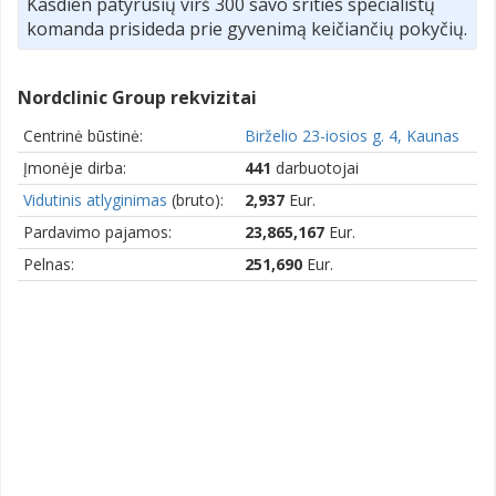
Kasdien patyrusių virš 300 savo srities specialistų
komanda prisideda prie gyvenimą keičiančių pokyčių.
Nordclinic Group rekvizitai
Centrinė būstinė:
Birželio 23-iosios g. 4, Kaunas
Įmonėje dirba:
441
darbuotojai
Vidutinis atlyginimas
(bruto):
2,937
Eur.
Pardavimo pajamos:
23,865,167
Eur.
Pelnas:
251,690
Eur.