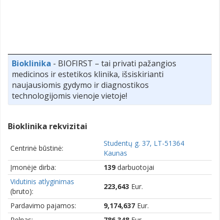
Bioklinika
- BIOFIRST – tai privati pažangios
medicinos ir estetikos klinika, išsiskirianti
naujausiomis gydymo ir diagnostikos
technologijomis vienoje vietoje!
Bioklinika rekvizitai
Studentų g. 37, LT-51364
Centrinė būstinė:
Kaunas
Įmonėje dirba:
139
darbuotojai
Vidutinis atlyginimas
223,643
Eur.
(bruto):
Pardavimo pajamos:
9,174,637
Eur.
Pelnas:
786,348
Eur.