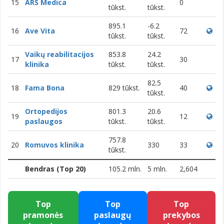
15
ARS Medica
0
tūkst.
tūkst.
895.1
-6.2
16
Ave Vita
72
tūkst.
tūkst.
Vaikų reabilitacijos
853.8
24.2
17
30
klinika
tūkst.
tūkst.
82.5
18
Fama Bona
829 tūkst.
40
tūkst.
Ortopedijos
801.3
20.6
19
12
paslaugos
tūkst.
tūkst.
757.8
20
Romuvos klinika
330
33
tūkst.
Bendras (Top 20)
105.2 mln.
5 mln.
2,604
Top
Top
Top
pramonės
paslaugų
prekybos