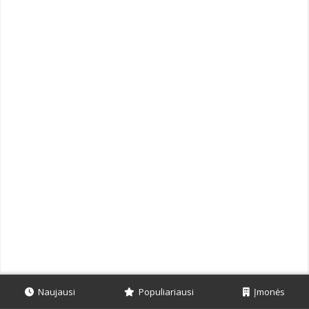
Naujausi
Populiariausi
Įmonės