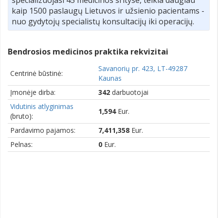
kaip 1500 paslaugų Lietuvos ir užsienio pacientams -
nuo gydytojų specialistų konsultacijų iki operacijų.
Bendrosios medicinos praktika rekvizitai
Savanorių pr. 423, LT-49287
Centrinė būstinė:
Kaunas
Įmonėje dirba:
342
darbuotojai
Vidutinis atlyginimas
1,594
Eur.
(bruto):
Pardavimo pajamos:
7,411,358
Eur.
Pelnas:
0
Eur.