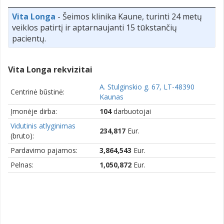
Vita Longa
- Šeimos klinika Kaune, turinti 24 metų
veiklos patirtį ir aptarnaujanti 15 tūkstančių
pacientų.
Vita Longa rekvizitai
A. Stulginskio g. 67, LT-48390
Centrinė būstinė:
Kaunas
Įmonėje dirba:
104
darbuotojai
Vidutinis atlyginimas
234,817
Eur.
(bruto):
Pardavimo pajamos:
3,864,543
Eur.
Pelnas:
1,050,872
Eur.