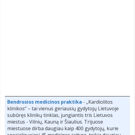
Bendrosios medicinos praktika
- „Kardiolitos
klinikos“ – tai vienus geriausių gydytojų Lietuvoje
subūręs klinikų tinklas, jungiantis tris Lietuvos
miestus - Vilnių, Kauną ir Šiaulius. Trijuose
miestuose dirba daugiau kaip 400 gydytojų, kurie
specializuojasi 45 medicinos srityse, teikia daugiau