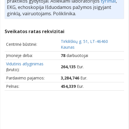
praktikos gydytojai. Atliekami laboratorijos
tyrimai
,
EKG, echoskopija Išduodamos pažymos įsigyjant
ginklą, vairuotojams. Poliklinika.
Sveikatos ratas rekvizitai
Tirkiliškių g. 51, LT-46460
Centrinė būstinė:
Kaunas
Įmonėje dirba:
78
darbuotojai
Vidutinis atlyginimas
264,135
Eur.
(bruto):
Pardavimo pajamos:
3,284,746
Eur.
Pelnas:
454,339
Eur.