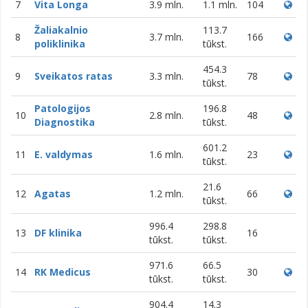
7
Vita Longa
3.9 mln.
1.1 mln.
104
Žaliakalnio
113.7
8
3.7 mln.
166
poliklinika
tūkst.
454.3
9
Sveikatos ratas
3.3 mln.
78
tūkst.
Patologijos
196.8
10
2.8 mln.
48
Diagnostika
tūkst.
601.2
11
E. valdymas
1.6 mln.
23
tūkst.
21.6
12
Agatas
1.2 mln.
66
tūkst.
996.4
298.8
13
DF klinika
16
tūkst.
tūkst.
971.6
66.5
14
RK Medicus
30
tūkst.
tūkst.
904.4
14.3