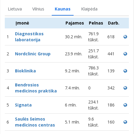
Lietuva
Vilnius
Kaunas
Klaipėda
Įmonė
Pajamos
Pelnas
Darb.
Diagnostikos
761.9
1
30.2 mln.
618
laboratorija
tūkst.
251.7
2
Nordclinic Group
23.9 mln.
441
tūkst.
786.3
3
Bioklinika
9.2 mln.
139
tūkst.
Bendrosios
4
7.4 mln.
0
342
medicinos praktika
234.1
5
Signata
6 mln.
186
tūkst.
Saulės šeimos
9.6
6
5.1 mln.
160
medicinos centras
tūkst.