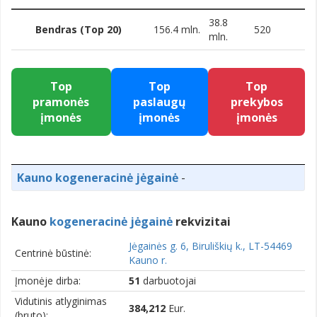
38.8
Bendras (Top 20)
156.4 mln.
520
mln.
Top
Top
Top
pramonės
paslaugų
prekybos
įmonės
įmonės
įmonės
Kauno kogeneracinė jėgainė
-
Kauno
kogeneracinė jėgainė
rekvizitai
Jėgainės g. 6, Biruliškių k., LT-54469
Centrinė būstinė:
Kauno r.
Įmonėje dirba:
51
darbuotojai
Vidutinis atlyginimas
384,212
Eur.
(bruto):