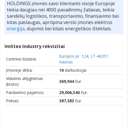
HOLDINGS įmonės savo klientams visoje Europoje
tiekia daugiau nei 4000 pavadinimų žaliavas, teikia
sandėlių logistikos, transportavimo, finansavimo bei
kitas paslaugas, aprūpina verslo įmones elektros
energija
, dujomis bei kitais energetikos ištekliais.
Imlitex Industry rekvizitai
Europos pr. 124, LT-46351
Centrinė būstinė:
Kaunas
Įmonėje dirba:
10
darbuotojai
Vidutinis atlyginimas
369,944
Eur.
(bruto):
Pardavimo pajamos:
29,006,540
Eur.
Pelnas:
387,383
Eur.