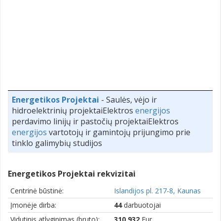
Energetikos Projektai
- Saulės, vėjo ir
hidroelektrinių projektaiElektros
energijos
perdavimo linijų ir pastočių projektaiElektros
energijos
vartotojų ir gamintojų prijungimo prie
tinklo galimybių studijos
Energetikos Projektai rekvizitai
Centrinė būstinė:
Islandijos pl. 217-8, Kaunas
Įmonėje dirba:
44
darbuotojai
Vidutinis atlyginimas (bruto):
310,932
Eur.