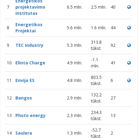
Energetikos
7
projektavimo
6.5 mln.
2.5 mln.
40
institutas
Energetikos
8
5.6 mln.
1.6 mln.
44
Projektai
313.8
9
TEC Industry
5.3 mln.
92
tūkst.
-1.1
10
Elinta Charge
4.9 mln.
41
mln.
803.5
11
Envija ES
4.8 mln.
6
tūkst.
132.2
12
Bangos
2.9 mln.
27
tūkst.
234.3
13
Photo energy
2.3 mln.
13
tūkst.
-52.7
14
Saulera
1.3 mln.
2
tūkst.