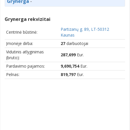
Grynerga
-
Grynerga rekvizitai
Partizanų g. 89, LT-50312
Centrinė būstinė:
Kaunas
Įmonėje dirba:
27
darbuotojai
Vidutinis atlyginimas
287,699
Eur.
(bruto):
Pardavimo pajamos:
9,690,754
Eur.
Pelnas:
819,797
Eur.