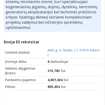
sistemų montavimo įmonė, kuri specializuojasi
kogeneracinių jėgainių, dujinių, dyzelinių, benzininių
generatorių eksploatacijos bei techninės priežiūros
srityse. Ypatingą dėmesį skiriame kompleksiniam
projektų valdymui bei inžinerijos sprendimų
optimizavimui.
Envija ES rekvizitai
Aido g. 4, Giraitė, LT-54310 Kauno
Centrinė būstinė:
r.
Įmonėje dirba:
6
darbuotojai
Vidutinis atlyginimas
315,783
Eur.
(bruto):
Pardavimo pajamos:
4,807,434
Eur.
Pelnas:
803,454
Eur.