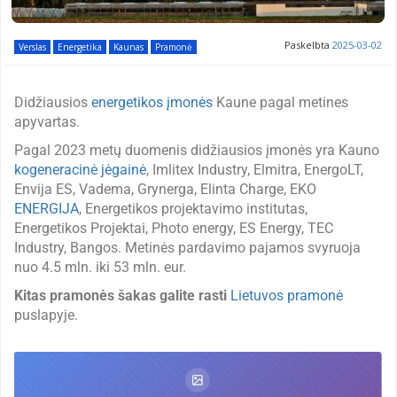
Paskelbta
2025-03-02
Verslas
Energetika
Kaunas
Pramonė
Didžiausios
energetikos įmonės
Kaune pagal metines
apyvartas.
Pagal 2023 metų duomenis didžiausios įmonės yra Kauno
kogeneracinė jėgainė
, Imlitex Industry, Elmitra, EnergoLT,
Envija ES, Vadema, Grynerga, Elinta Charge, EKO
ENERGIJA
, Energetikos projektavimo institutas,
Energetikos Projektai, Photo energy, ES Energy, TEC
Industry, Bangos. Metinės pardavimo pajamos svyruoja
nuo 4.5 mln. iki 53 mln. eur.
Kitas pramonės šakas galite rasti
Lietuvos pramonė
puslapyje.