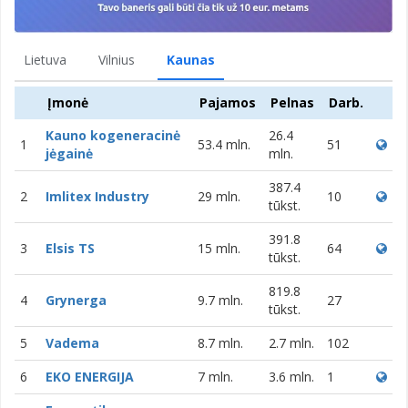
Lietuva
Vilnius
Kaunas
Įmonė
Pajamos
Pelnas
Darb.
Kauno kogeneracinė
26.4
1
53.4 mln.
51
jėgainė
mln.
387.4
2
Imlitex Industry
29 mln.
10
tūkst.
391.8
3
Elsis TS
15 mln.
64
tūkst.
819.8
4
Grynerga
9.7 mln.
27
tūkst.
5
Vadema
8.7 mln.
2.7 mln.
102
6
EKO ENERGIJA
7 mln.
3.6 mln.
1