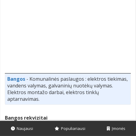
Bangos
- Komunalinės paslaugos : elektros tiekimas,
vandens valymas, galvaninių nuotėkų valymas.
Elektros montažo darbai, elektros tinklų
aptarnavimas.
Bangos rekvizitai
Draugystės g. 19, LT-51230
Naujausi
Populiariausi
Įmonės
Centrinė būstinė:
Kaunas