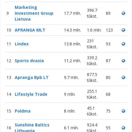
Marketing
396.7
9
Investment Group
17.7 mln.
89
tūkst.
Lietuva
10
APRANGA MLT
14.3 mln.
1.6 mln.
123
231
11
Lindex
13.8 mln.
93
tūkst.
339.2
12
Sporto dvasia
11.2 mln.
87
tūkst.
877.5
13
Apranga Bpb LT
9.7 mln.
80
tūkst.
255.1
14
Lifestyle Trade
9 mln.
68
tūkst.
45.1
15
Poldma
8 mln.
75
tūkst.
Sunshine Baltics
924.4
16
6.1 mln.
55
Lithuania
tūkst.