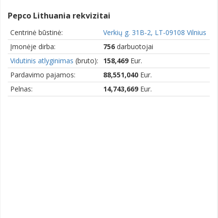
Pepco Lithuania rekvizitai
Centrinė būstinė:
Verkių g. 31B-2, LT-09108 Vilnius
Įmonėje dirba:
756
darbuotojai
Vidutinis atlyginimas
(bruto):
158,469
Eur.
Pardavimo pajamos:
88,551,040
Eur.
Pelnas:
14,743,669
Eur.