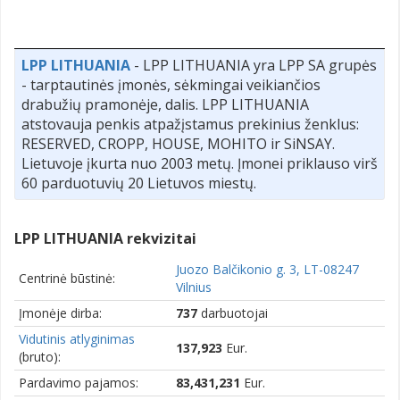
LPP LITHUANIA
- LPP LITHUANIA yra LPP SA grupės
- tarptautinės įmonės, sėkmingai veikiančios
drabužių pramonėje, dalis. LPP LITHUANIA
atstovauja penkis atpažįstamus prekinius ženklus:
RESERVED, CROPP, HOUSE, MOHITO ir SiNSAY.
Lietuvoje įkurta nuo 2003 metų. Įmonei priklauso virš
60 parduotuvių 20 Lietuvos miestų.
LPP LITHUANIA rekvizitai
Juozo Balčikonio g. 3, LT-08247
Centrinė būstinė:
Vilnius
Įmonėje dirba:
737
darbuotojai
Vidutinis atlyginimas
137,923
Eur.
(bruto):
Pardavimo pajamos:
83,431,231
Eur.