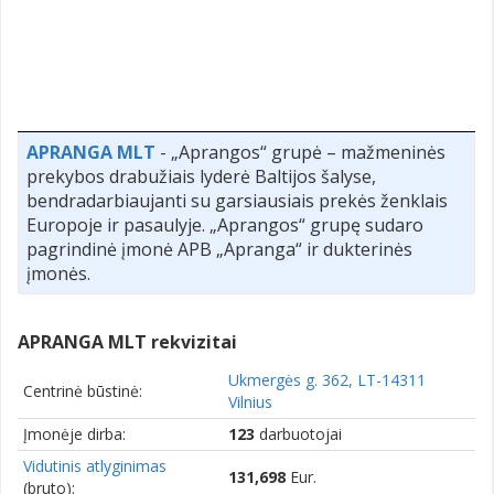
APRANGA MLT
- „Aprangos“ grupė – mažmeninės
prekybos drabužiais lyderė Baltijos šalyse,
bendradarbiaujanti su garsiausiais prekės ženklais
Europoje ir pasaulyje. „Aprangos“ grupę sudaro
pagrindinė įmonė APB „Apranga“ ir dukterinės
įmonės.
APRANGA MLT rekvizitai
Ukmergės g. 362, LT-14311
Centrinė būstinė:
Vilnius
Įmonėje dirba:
123
darbuotojai
Vidutinis atlyginimas
131,698
Eur.
(bruto):