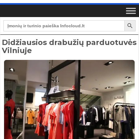
Search Button
Search
for:
Didžiausios drabužių parduotuvės
Vilniuje