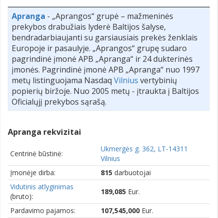
Apranga
- „Aprangos“ grupė – mažmeninės
prekybos drabužiais lyderė Baltijos šalyse,
bendradarbiaujanti su garsiausiais prekės ženklais
Europoje ir pasaulyje. „Aprangos“ grupę sudaro
pagrindinė įmonė APB „Apranga“ ir 24 dukterinės
įmonės. Pagrindinė įmonė APB „Apranga“ nuo 1997
metų listinguojama Nasdaq
Vilnius
vertybinių
popierių biržoje. Nuo 2005 metų - įtraukta į Baltijos
Oficialųjį prekybos sąrašą.
Apranga rekvizitai
Ukmergės g. 362, LT-14311
Centrinė būstinė:
Vilnius
Įmonėje dirba:
815
darbuotojai
Vidutinis atlyginimas
189,085
Eur.
(bruto):
Pardavimo pajamos:
107,545,000
Eur.