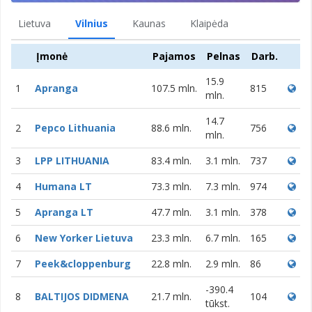
Lietuva
Vilnius
Kaunas
Klaipėda
Įmonė
Pajamos
Pelnas
Darb.
15.9
1
Apranga
107.5 mln.
815
mln.
14.7
2
Pepco Lithuania
88.6 mln.
756
mln.
3
LPP LITHUANIA
83.4 mln.
3.1 mln.
737
4
Humana LT
73.3 mln.
7.3 mln.
974
5
Apranga LT
47.7 mln.
3.1 mln.
378
6
New Yorker Lietuva
23.3 mln.
6.7 mln.
165
7
Peek&cloppenburg
22.8 mln.
2.9 mln.
86
-390.4
8
BALTIJOS DIDMENA
21.7 mln.
104
tūkst.