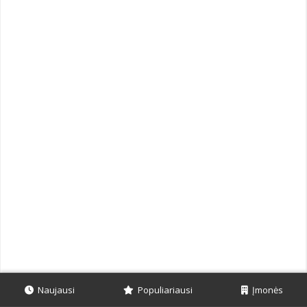
Naujausi
Populiariausi
Įmonės