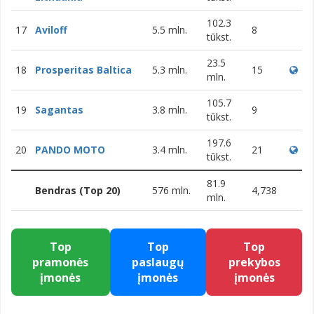
102.3
17
Aviloff
5.5 mln.
8
tūkst.
23.5
18
Prosperitas Baltica
5.3 mln.
15
mln.
105.7
19
Sagantas
3.8 mln.
9
tūkst.
197.6
20
PANDO MOTO
3.4 mln.
21
tūkst.
81.9
Bendras (Top 20)
576 mln.
4,738
mln.
Top
Top
Top
pramonės
paslaugų
prekybos
įmonės
įmonės
įmonės