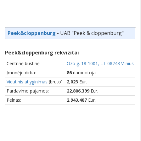
Peek&cloppenburg
- UAB "Peek & cloppenburg"
Peek&cloppenburg rekvizitai
Centrinė būstinė:
Ozo g. 18-1001, LT-08243 Vilnius
Įmonėje dirba:
86
darbuotojai
Vidutinis atlyginimas
(bruto):
2,023
Eur.
Pardavimo pajamos:
22,806,399
Eur.
Pelnas:
2,943,487
Eur.