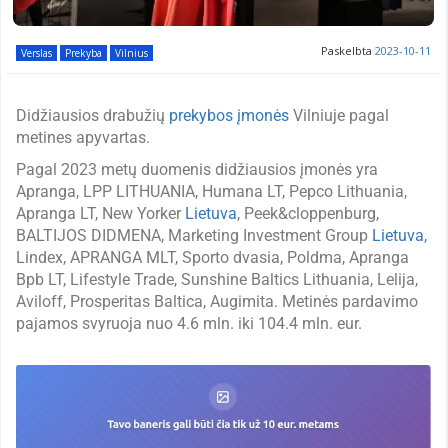
Paskelbta
2023-10-11
Verslas
Prekyba
Vilnius
Didžiausios drabužių
prekybos įmonės
Vilniuje pagal
metines apyvartas.
Pagal 2023 metų duomenis didžiausios įmonės yra
Apranga, LPP LITHUANIA, Humana LT, Pepco Lithuania,
Apranga LT, New Yorker
Lietuva
, Peek&cloppenburg,
BALTIJOS DIDMENA, Marketing Investment Group
Lietuva
,
Lindex, APRANGA MLT, Sporto dvasia, Poldma, Apranga
Bpb LT, Lifestyle Trade, Sunshine Baltics Lithuania, Lelija,
Aviloff, Prosperitas Baltica, Augimita. Metinės pardavimo
pajamos svyruoja nuo 4.6 mln. iki 104.4 mln. eur.