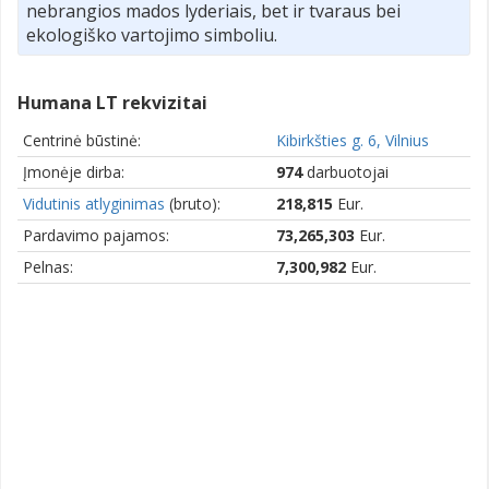
nebrangios mados lyderiais, bet ir tvaraus bei
ekologiško vartojimo simboliu.
Humana LT rekvizitai
Centrinė būstinė:
Kibirkšties g. 6, Vilnius
Įmonėje dirba:
974
darbuotojai
Vidutinis atlyginimas
(bruto):
218,815
Eur.
Pardavimo pajamos:
73,265,303
Eur.
Pelnas:
7,300,982
Eur.