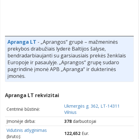
Apranga LT
- „Aprangos“ grupė – mažmeninės
prekybos drabužiais lyderė Baltijos šalyse,
bendradarbiaujanti su garsiausiais prekės ženklais
Europoje ir pasaulyje. „Aprangos“ grupę sudaro
pagrindinė įmonė APB „Apranga“ ir dukterinės
įmonės.
Apranga LT rekvizitai
Ukmergės g. 362, LT-14311
Centrinė būstinė:
Vilnius
Įmonėje dirba:
378
darbuotojai
Vidutinis atlyginimas
122,652
Eur.
(bruto):