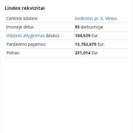
Lindex rekvizitai
Centrinė būstinė:
Gedimino pr. 9, Vilnius
Įmonėje dirba:
93
darbuotojai
Vidutinis atlyginimas
(bruto):
104,539
Eur.
Pardavimo pajamos:
13,762,670
Eur.
Pelnas:
231,014
Eur.