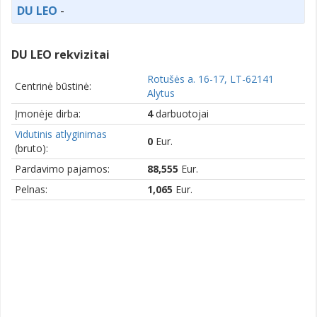
DU LEO
-
DU LEO rekvizitai
Rotušės a. 16-17, LT-62141
Centrinė būstinė:
Alytus
Įmonėje dirba:
4
darbuotojai
Vidutinis atlyginimas
0
Eur.
(bruto):
Pardavimo pajamos:
88,555
Eur.
Pelnas:
1,065
Eur.