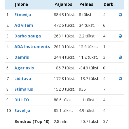
Įmonė
Pajamos
Pelnas
Darb.
1
Etnovija
884.3 tūkst.
8 tūkst.
4
2
Ad vitam
472.6 tūkst.
34 tūkst.
6
3
Darbo sauga
263.1 tūkst.
2.2 tūkst.
4
4
ADA Instruments
261.5 tūkst.
15.6 tūkst.
1
5
Damris
244.4 tūkst.
11.2 tūkst.
3
6
Ager axis
186.7 tūkst.
-84.9 tūkst.
0
7
Liditava
172.8 tūkst.
-13.7 tūkst.
4
8
Stimarus
152.3 tūkst.
935
7
9
DU LEO
88.6 tūkst.
1.1 tūkst.
4
10
Savelija
85.1 tūkst.
4.9 tūkst.
4
Bendras (Top 10)
2.8 mln.
-20.7 tūkst.
37