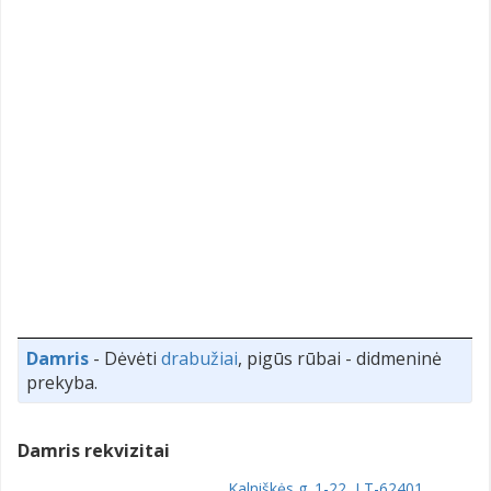
Damris
- Dėvėti
drabužiai
, pigūs rūbai - didmeninė
prekyba.
Damris rekvizitai
Kalniškės g. 1-22, LT-62401