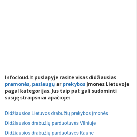
Infocloud.lt puslapyje rasite visas didžiausias
pramonės
,
paslaugų
ar
prekybos
įmones Lietuvoje
pagal kategorijas. Jus taip pat gali sudominti
susiję straipsniai apačioje:
Didžiausios Lietuvos drabužių prekybos įmonės
Didžiausios drabužių parduotuvės Vilniuje
Didžiausios drabužių parduotuvės Kaune