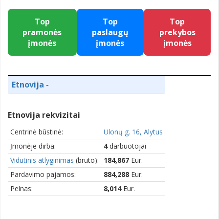
Top
Top
Top
pramonės
paslaugų
prekybos
įmonės
įmonės
įmonės
Etnovija
-
Etnovija rekvizitai
Centrinė būstinė:
Ulonų g. 16, Alytus
Įmonėje dirba:
4
darbuotojai
Vidutinis atlyginimas
(bruto):
184,867
Eur.
Pardavimo pajamos:
884,288
Eur.
Pelnas:
8,014
Eur.