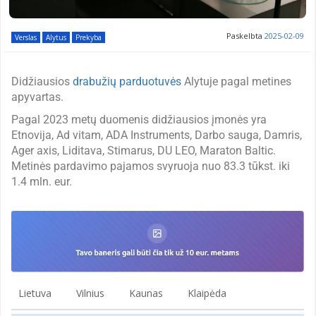
Paskelbta
2025-02-09
Verslas
Alytus
Prekyba
Didžiausios
drabužių parduotuvės
Alytuje pagal metines
apyvartas.
Pagal 2023 metų duomenis didžiausios įmonės yra
Etnovija, Ad vitam, ADA Instruments, Darbo sauga, Damris,
Ager axis, Liditava, Stimarus, DU LEO, Maraton Baltic.
Metinės pardavimo pajamos svyruoja nuo 83.3 tūkst. iki
1.4 mln. eur.
Lietuva
Vilnius
Kaunas
Klaipėda