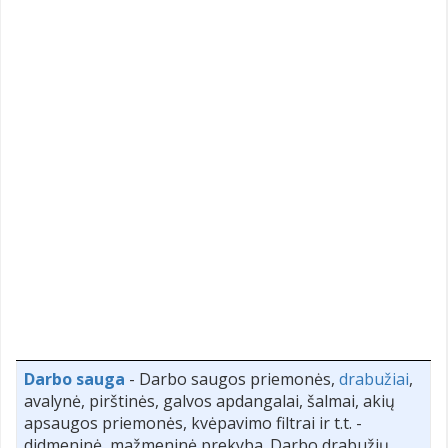
Darbo sauga
- Darbo saugos priemonės,
drabužiai
,
avalynė, pirštinės, galvos apdangalai, šalmai, akių
apsaugos priemonės, kvėpavimo filtrai ir t.t. -
didmeninė, mažmeninė prekyba. Darbo drabužių,