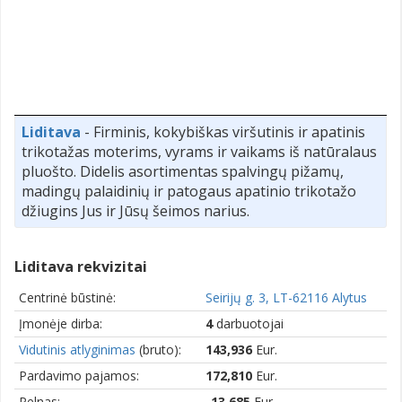
Liditava
- Firminis, kokybiškas viršutinis ir apatinis
trikotažas moterims, vyrams ir vaikams iš natūralaus
pluošto. Didelis asortimentas spalvingų pižamų,
madingų palaidinių ir patogaus apatinio trikotažo
džiugins Jus ir Jūsų šeimos narius.
Liditava rekvizitai
Centrinė būstinė:
Seirijų g. 3, LT-62116 Alytus
Įmonėje dirba:
4
darbuotojai
Vidutinis atlyginimas
(bruto):
143,936
Eur.
Pardavimo pajamos:
172,810
Eur.
Pelnas:
-13,685
Eur.