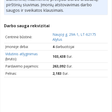
pirštinių siuvimas. Įmonių atstovavimas darbo
saugos ir sveikatos klausimais.
Darbo sauga rekvizitai
Naujoji g. 29A-1, LT-62175
Centrinė būstinė:
Alytus
Įmonėje dirba:
4
darbuotojai
Vidutinis atlyginimas
103,438
Eur.
(bruto):
Pardavimo pajamos:
263,092
Eur.
Pelnas:
2,183
Eur.