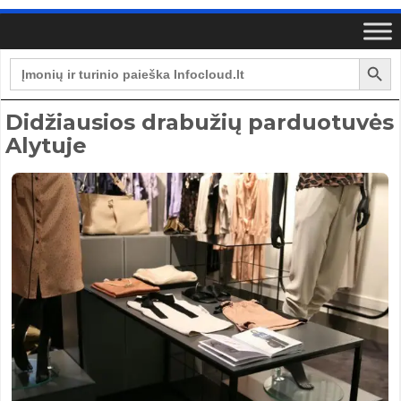
Search Button
Search
for:
Didžiausios drabužių parduotuvės
Alytuje