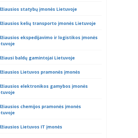
džiausios statybų įmonės Lietuvoje
džiausios kelių transporto įmonės Lietuvoje
džiausios ekspedijavimo ir logistikos įmonės
etuvoje
džiausi baldų gamintojai Lietuvoje
džiausios Lietuvos pramonės įmonės
džiausios elektronikos gamybos įmonės
etuvoje
džiausios chemijos pramonės įmonės
etuvoje
džiausios Lietuvos IT įmonės