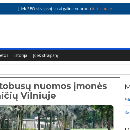
Įdėk SEO straipsnį su atgaline nuoroda
Infocloude
ietos
Istorija
Įdėk straipsnį
utobusų nuomos įmonės
M
ičių Vilniuje
Fi
Ke