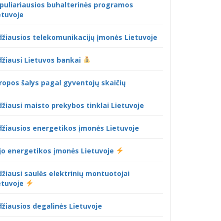
puliariausios buhalterinės programos
etuvoje
džiausios telekomunikacijų įmonės Lietuvoje
džiausi Lietuvos bankai
ropos šalys pagal gyventojų skaičių
džiausi maisto prekybos tinklai Lietuvoje
džiausios energetikos įmonės Lietuvoje
jo energetikos įmonės Lietuvoje
džiausi saulės elektrinių montuotojai
etuvoje
džiausios degalinės Lietuvoje