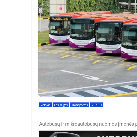
Verslas
Paslaugos
Transportas
Vilnius
Autobusų ir mikroautobusų nuomos įmonės pag