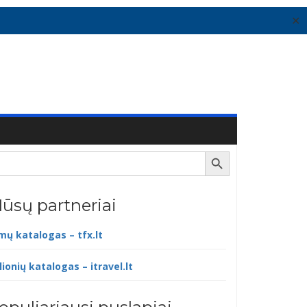
✕
Search Button
ūsų partneriai
lmų katalogas – tfx.lt
lionių katalogas – itravel.lt