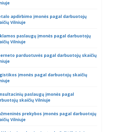
lniuje
talo apdirbimo įmonės pagal darbuotojų
aičių Vilniuje
klamos paslaugų įmonės pagal darbuotojų
aičių Vilniuje
terneto parduotuvės pagal darbuotojų skaičių
lniuje
gistikos įmonės pagal darbuotojų skaičių
lniuje
nsultacinių paslaugų įmonės pagal
rbuotojų skaičių Vilniuje
žmeninės prekybos įmonės pagal darbuotojų
aičių Vilniuje