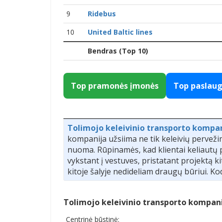
9
Ridebus
10
United Baltic lines
Bendras (Top 10)
Top pramonės įmonės
Top paslau
Tolimojo keleivinio transporto kompa
kompanija užsiima ne tik keleivių pervež
nuoma. Rūpinamės, kad klientai keliautų p
vykstant į vestuves, pristatant projektą 
kitoje šalyje nedideliam draugų būriui. 
Tolimojo keleivinio transporto kompani
Centrinė būstinė: