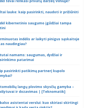
dėl tėvai renkasi privatų darželį Vilniuje?
ltai lauke: kaip pasirinkti, naudoti ir prižiūrėti
dėl kibernetinio saugumo įgūdžiai tampa
tini
rminuotas indėlis ar laikyti pinigus sąskaitoje
kas naudingiau?
tutai namams: saugumas, dydžiai ir
sirinkimo patarimai
ip pasirinkti patikimą partnerį kupolo
mybai?
tomobilių langų plovimo skysčių gamyba –
išytuvai ir dozavimas | [Teknomatik]
 balso asistentai verslui: kuo skiriasi skirtingi
rendimai ir kada verta rinktis?