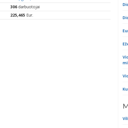
Di
306
darbuotojai
225,465
Eur.
Di
Eu
Ež
Vi
mi
Vi
Ku
M
Vi