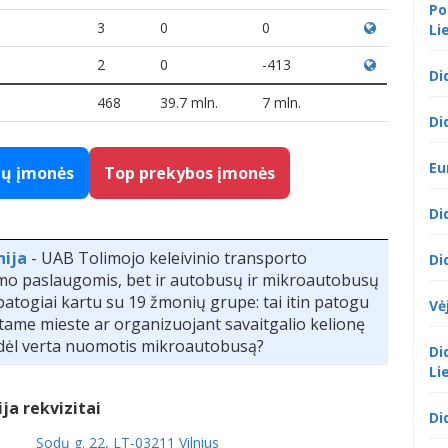
Po
3
0
0
Li
2
0
-413
Di
468
39.7 mln.
7 mln.
Di
Eu
gų įmonės
Top prekybos įmonės
Di
nija
- UAB Tolimojo keleivinio transporto
Di
imo paslaugomis, bet ir autobusų ir mikroautobusų
atogiai kartu su 19 žmonių grupe: tai itin patogu
Vė
kitame mieste ar organizuojant savaitgalio kelionę
Kodėl verta nuomotis mikroautobusą?
Di
Li
ja rekvizitai
Di
Sodų g. 22, LT-03211 Vilnius