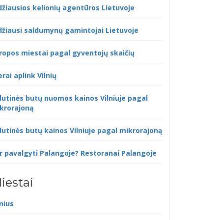
džiausios kelionių agentūros Lietuvoje
džiausi saldumynų gamintojai Lietuvoje
ropos miestai pagal gyventojų skaičių
erai aplink Vilnių
dutinės butų nuomos kainos Vilniuje pagal
krorajoną
dutinės butų kainos Vilniuje pagal mikrorajoną
r pavalgyti Palangoje? Restoranai Palangoje
iestai
lnius