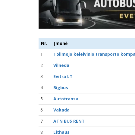
Nr.
Įmonė
1
Tolimojo keleivinio transporto kompa
2
Vilneda
3
Evitra LT
4
Bigbus
5
Autotransa
6
Vakada
7
ATN BUS RENT
8
Lithaus