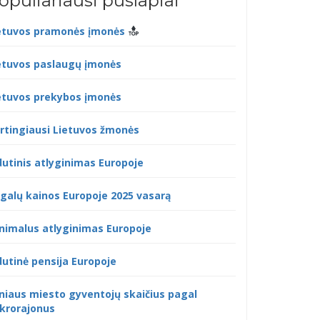
opuliariausi puslapiai
etuvos pramonės įmonės
etuvos paslaugų įmonės
etuvos prekybos įmonės
rtingiausi Lietuvos žmonės
dutinis atlyginimas Europoje
galų kainos Europoje 2025 vasarą
nimalus atlyginimas Europoje
dutinė pensija Europoje
lniaus miesto gyventojų skaičius pagal
krorajonus