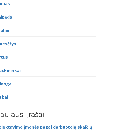
unas
aipėda
uliai
nevėžys
ytus
uskininkai
langa
akai
aujausi įrašai
ojektavimo įmonės pagal darbuotojų skaičių