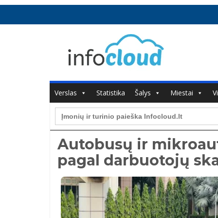
Verslas
Statistika
Šalys
Miestai
V
Search
for:
Autobusų ir mikroa
pagal darbuotojų ska