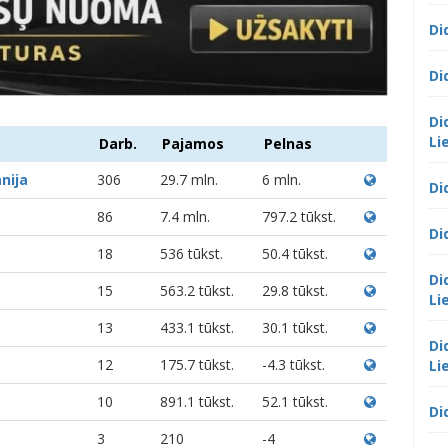
Di
Di
Di
Li
Darb.
Pajamos
Pelnas
nija
306
29.7 mln.
6 mln.
Di
86
7.4 mln.
797.2 tūkst.
Di
18
536 tūkst.
50.4 tūkst.
Di
15
563.2 tūkst.
29.8 tūkst.
Li
13
433.1 tūkst.
30.1 tūkst.
Di
12
175.7 tūkst.
-4.3 tūkst.
Li
10
891.1 tūkst.
52.1 tūkst.
Di
3
210
-4