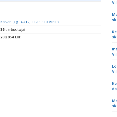
Vi
Me
sk
Kalvarijų g. 3-412, LT-09310 Vilnius
86
darbuotojai
Re
sk
200,054
Eur.
In
Vi
Lo
Vi
Ko
da
Ma
sk