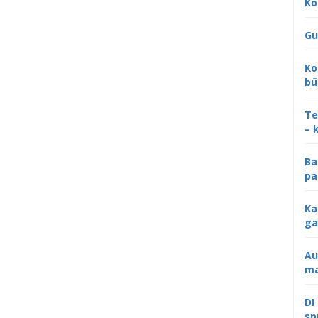
Ko
Gu
Ko
bū
Te
– 
Ba
pa
Ka
ga
Au
ma
DI
sp