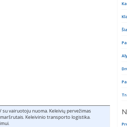
Ka
Kl
Šia
Pa
Al
Dr
Pa
Tr
N
 su vairuotoju nuoma. Keleivių pervežimas
maršrutais. Keleivinio transporto logistika.
imui.
Pr