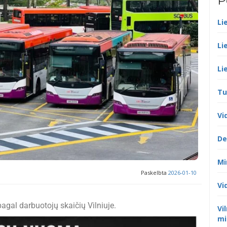
P
Li
Li
Li
Tu
Vi
De
Mi
Paskelbta
2026-01-10
Vi
al darbuotojų skaičių Vilniuje.
Vi
mi