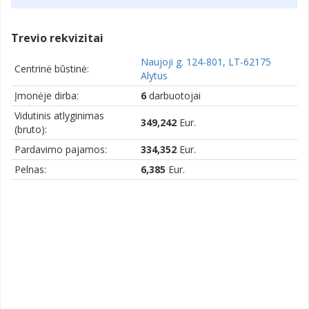
Trevio rekvizitai
Naujoji g. 124-801, LT-62175
Centrinė būstinė:
Alytus
Įmonėje dirba:
6
darbuotojai
Vidutinis atlyginimas
349,242
Eur.
(bruto):
Pardavimo pajamos:
334,352
Eur.
Pelnas:
6,385
Eur.