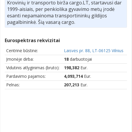
Krovinių ir transporto birža cargo.LT, startavusi dar
1999-aisiais, per penkiolika gyvavimo metų įrodė
esanti nepamainoma transportininkų gildijos
pagalbininkė. Šią vasarą cargo.
Eurospektras rekvizitai
Centrinė būstinė:
Laisvės pr. 88, LT-06125 Vilnius
Įmonėje dirba:
18
darbuotojai
Vidutinis atlyginimas (bruto):
198,382
Eur.
Pardavimo pajamos:
4,093,714
Eur.
Pelnas:
207,213
Eur.