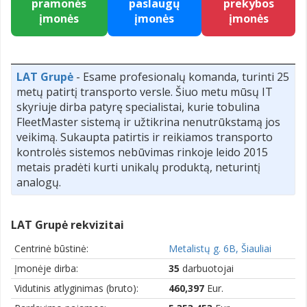
pramonės
paslaugų
prekybos
įmonės
įmonės
įmonės
LAT Grupė
- Esame profesionalų komanda, turinti 25
metų patirtį transporto versle. Šiuo metu mūsų IT
skyriuje dirba patyrę specialistai, kurie tobulina
FleetMaster sistemą ir užtikrina nenutrūkstamą jos
veikimą. Sukaupta patirtis ir reikiamos transporto
kontrolės sistemos nebūvimas rinkoje leido 2015
metais pradėti kurti unikalų produktą, neturintį
analogų.
LAT Grupė rekvizitai
Centrinė būstinė:
Metalistų g. 6B, Šiauliai
Įmonėje dirba:
35
darbuotojai
Vidutinis atlyginimas (bruto):
460,397
Eur.