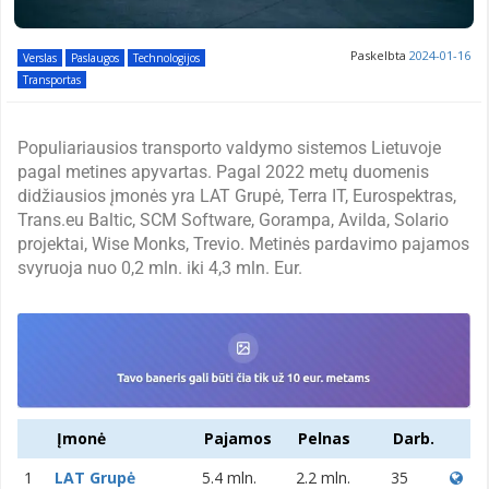
Paskelbta
2024-01-16
Verslas
Paslaugos
Technologijos
Transportas
Populiariausios transporto valdymo sistemos Lietuvoje
pagal metines apyvartas. Pagal 2022 metų duomenis
didžiausios įmonės yra LAT Grupė, Terra IT, Eurospektras,
Trans.eu Baltic, SCM Software, Gorampa, Avilda, Solario
projektai, Wise Monks, Trevio. Metinės pardavimo pajamos
svyruoja nuo 0,2 mln. iki 4,3 mln. Eur.
Įmonė
Pajamos
Pelnas
Darb.
1
LAT Grupė
5.4 mln.
2.2 mln.
35