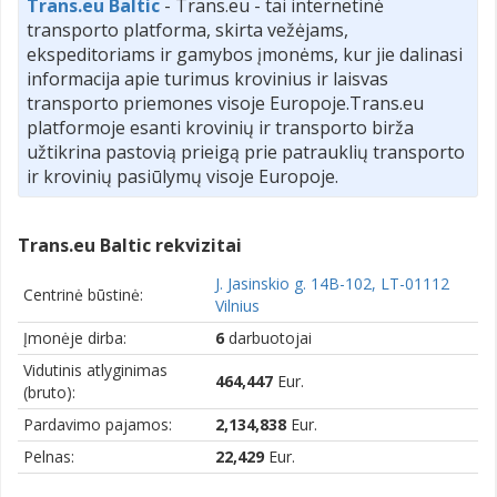
Trans.eu Baltic
- Trans.eu - tai internetinė
transporto platforma, skirta vežėjams,
ekspeditoriams ir gamybos įmonėms, kur jie dalinasi
informacija apie turimus krovinius ir laisvas
transporto priemones visoje Europoje.Trans.eu
platformoje esanti krovinių ir transporto birža
užtikrina pastovią prieigą prie patrauklių transporto
ir krovinių pasiūlymų visoje Europoje.
Trans.eu Baltic rekvizitai
J. Jasinskio g. 14B-102, LT-01112
Centrinė būstinė:
Vilnius
Įmonėje dirba:
6
darbuotojai
Vidutinis atlyginimas
464,447
Eur.
(bruto):
Pardavimo pajamos:
2,134,838
Eur.
Pelnas:
22,429
Eur.