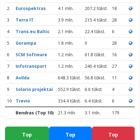
2
Eurospektras
4.1 mln.
207.2 tūkst.
18
3
Terra IT
3.9 mln.
215.4 tūkst.
28
4
Trans.eu Baltic
2.1 mln.
22.4 tūkst.
6
5
Gorampa
1.8 mln.
0
28
6
SCM Software
1.2 mln.
61.8 tūkst.
16
7
Infotransport
1.2 mln.
240.4 tūkst.
27
8
Avilda
648.3 tūkst.
56.8 tūkst.
11
9
Solario projektai
552.9 tūkst.
6.6 tūkst.
4
10
Trevio
334.4 tūkst.
6.4 tūkst.
6
Bendras (Top 10)
21.3 mln.
3.1 mln.
179
Top
Top
Top