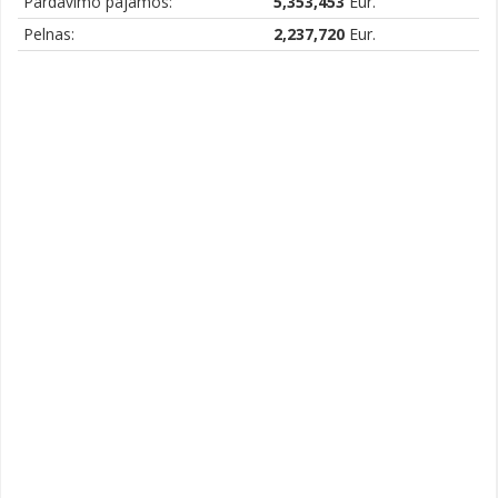
Pardavimo pajamos:
5,353,453
Eur.
Pelnas:
2,237,720
Eur.