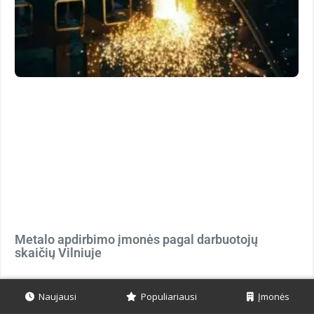
Metalo apdirbimo įmonės pagal darbuotojų
skaičių Vilniuje
Naujausi
Populiariausi
Įmonės