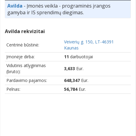
Avilda
- Įmonės veikla - programinės įrangos
gamyba ir IS sprendimų diegimas.
Avilda rekvizitai
Veiverių g. 150, LT-46391
Centrinė būstinė:
Kaunas
Įmonėje dirba:
11
darbuotojai
Vidutinis atlyginimas
3,633
Eur.
(bruto):
Pardavimo pajamos:
648,347
Eur.
Pelnas:
56,784
Eur.