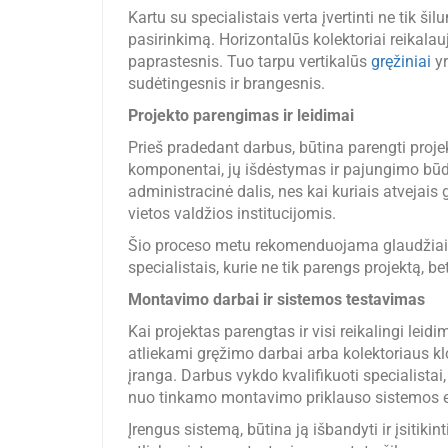
Kartu su specialistais verta įvertinti ne tik ši
pasirinkimą. Horizontalūs kolektoriai reikalau
paprastesnis. Tuo tarpu vertikalūs
gręžiniai
yr
sudėtingesnis ir brangesnis.
Projekto parengimas ir leidimai
Prieš pradedant darbus, būtina parengti proje
komponentai, jų išdėstymas ir pajungimo būdai
administracinė dalis, nes kai kuriais atvejais g
vietos valdžios institucijomis.
Šio proceso metu rekomenduojama glaudžiai be
specialistais, kurie ne tik parengs projektą, b
Montavimo darbai ir sistemos testavimas
Kai projektas parengtas ir visi reikalingi le
atliekami gręžimo darbai arba kolektoriaus k
įranga. Darbus vykdo kvalifikuoti specialistai
nuo tinkamo montavimo priklauso sistemos 
Įrengus sistemą, būtina ją išbandyti ir įsitiki