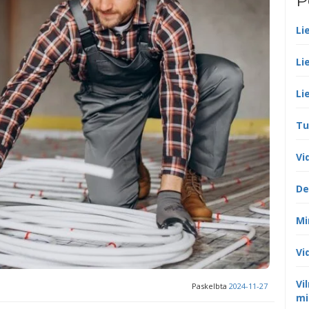
P
Li
Li
Li
Tu
Vi
De
Mi
Vi
Vi
Paskelbta
2024-11-27
mi