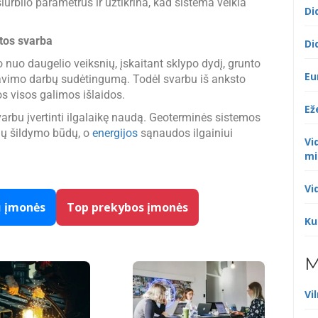
urblio parametrus ir užtikrina, kad sistema veikia
Di
tos svarba
Di
 nuo daugelio veiksnių, įskaitant sklypo dydį, grunto
Eu
ntavimo darbų sudėtingumą. Todėl svarbu iš anksto
os visos galimos išlaidos.
Ež
svarbu įvertinti ilgalaikę naudą. Geoterminės sistemos
nių šildymo būdų, o
energijos
sąnaudos ilgainiui
Vi
mi
Vi
ų įmonės
Top prekybos įmonės
Ku
M
Vi