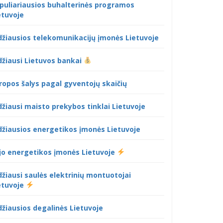
puliariausios buhalterinės programos
etuvoje
džiausios telekomunikacijų įmonės Lietuvoje
džiausi Lietuvos bankai
ropos šalys pagal gyventojų skaičių
džiausi maisto prekybos tinklai Lietuvoje
džiausios energetikos įmonės Lietuvoje
jo energetikos įmonės Lietuvoje
džiausi saulės elektrinių montuotojai
etuvoje
džiausios degalinės Lietuvoje