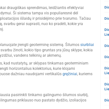
Di
nkai draugiškas sprendimas, leidžiantis efektyviai
dymui. Ši sistema tampa vis populiaresnė dėl
oatacijos išlaidų ir prisidėjimo prie tvarumo. Tačiau
Di
 svarbu gerai suprasti, nuo ko pradėti, kokie yra
sį.
Di
Li
 planuojate įrengti geoterminę sistemą. Šilumos
siurbliai
Di
svarbu žinoti, kokio tipo gruntas yra jūsų sklype, kokia
vyzdžiui, vandens telkinių ar akmenų.
Di
mus, kad nustatytų, ar sklypas tinkamas geoterminiam
Di
engti horizontalius kolektorius, kurie klojami
Li
ypuose dažniau naudojami vertikalūs
gręžiniai
, kuriems
Di
Li
ausia pasirinkti tinkamo galingumo šilumos siurblį,
alingumas priklauso nuo pastato dydžio, izoliacijos
Di