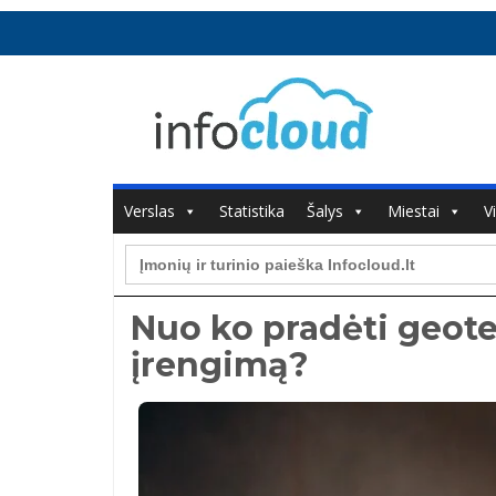
Verslas
Statistika
Šalys
Miestai
V
Search
for:
Nuo ko pradėti geot
įrengimą?