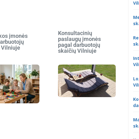
Vi
Me
sk
Konsultacinių
ikos įmonės
Re
paslaugų įmonės
darbuotojų
sk
pagal darbuotojų
 Vilniuje
skaičių Vilniuje
In
Vi
Lo
Vi
Ko
da
Ma
sk