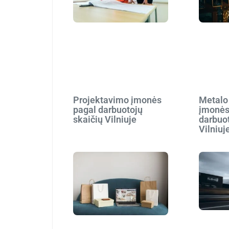
Projektavimo įmonės
Metalo
pagal darbuotojų
įmonės
skaičių Vilniuje
darbuot
Vilniuj