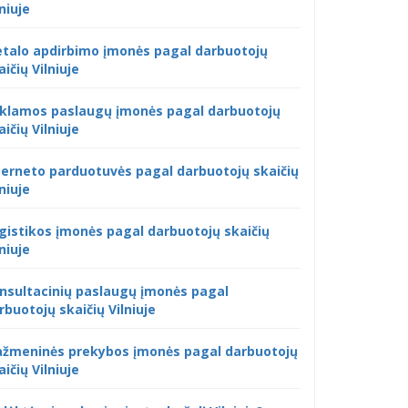
lniuje
talo apdirbimo įmonės pagal darbuotojų
aičių Vilniuje
klamos paslaugų įmonės pagal darbuotojų
aičių Vilniuje
terneto parduotuvės pagal darbuotojų skaičių
lniuje
gistikos įmonės pagal darbuotojų skaičių
lniuje
nsultacinių paslaugų įmonės pagal
rbuotojų skaičių Vilniuje
žmeninės prekybos įmonės pagal darbuotojų
aičių Vilniuje