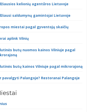
džiausios kelionių agentūros Lietuvoje
džiausi saldumynų gamintojai Lietuvoje
ropos miestai pagal gyventojų skaičių
erai aplink Vilnių
dutinės butų nuomos kainos Vilniuje pagal
krorajoną
dutinės butų kainos Vilniuje pagal mikrorajoną
r pavalgyti Palangoje? Restoranai Palangoje
iestai
lnius