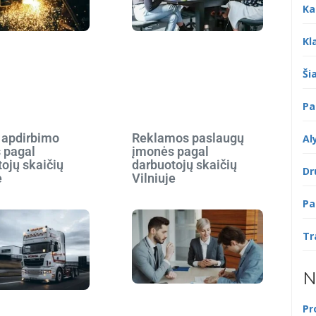
Ka
Kl
Šia
Pa
 apdirbimo
Reklamos paslaugų
Al
 pagal
įmonės pagal
ojų skaičių
darbuotojų skaičių
Dr
e
Vilniuje
Pa
Tr
N
Pr