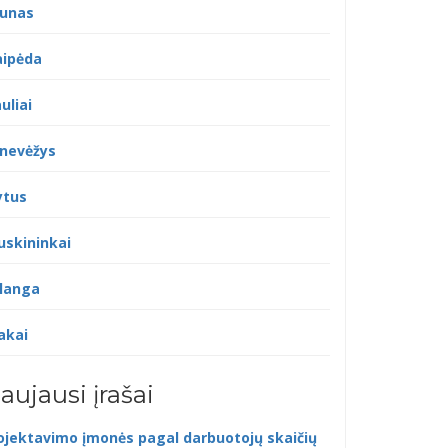
unas
aipėda
uliai
nevėžys
ytus
uskininkai
langa
akai
aujausi įrašai
ojektavimo įmonės pagal darbuotojų skaičių