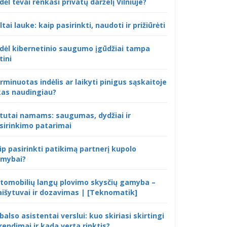
dėl tėvai renkasi privatų darželį Vilniuje?
ltai lauke: kaip pasirinkti, naudoti ir prižiūrėti
dėl kibernetinio saugumo įgūdžiai tampa
tini
rminuotas indėlis ar laikyti pinigus sąskaitoje
kas naudingiau?
tutai namams: saugumas, dydžiai ir
sirinkimo patarimai
ip pasirinkti patikimą partnerį kupolo
mybai?
tomobilių langų plovimo skysčių gamyba –
išytuvai ir dozavimas | [Teknomatik]
 balso asistentai verslui: kuo skiriasi skirtingi
rendimai ir kada verta rinktis?