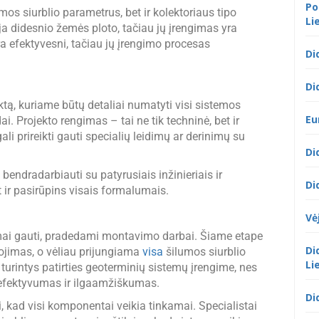
Po
lumos siurblio parametrus, bet ir kolektoriaus tipo
Li
ja didesnio žemės ploto, tačiau jų įrengimas yra
a efektyvesni, tačiau jų įrengimo procesas
Di
Di
ktą, kuriame būtų detaliai numatyti visi sistemos
Eu
. Projekto rengimas – tai ne tik techninė, bet ir
ali prireikti gauti specialių leidimų ar derinimų su
Di
ndradarbiauti su patyrusiais inžinieriais ir
Di
et ir pasirūpins visais formalumais.
Vė
idimai gauti, pradedami montavimo darbai. Šiame etape
Di
lojimas, o vėliau prijungiama
visa
šilumos siurblio
Li
, turintys patirties geoterminių sistemų įrengime, nes
efektyvumas ir ilgaamžiškumas.
Di
nti, kad visi komponentai veikia tinkamai. Specialistai