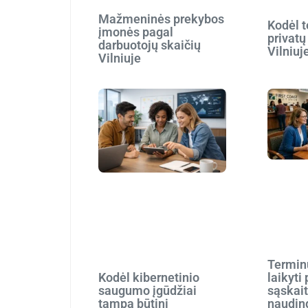
Mažmeninės prekybos
Kodėl t
įmonės pagal
privatų
darbuotojų skaičių
Vilniuj
Vilniuje
Terminu
Kodėl kibernetinio
laikyti
saugumo įgūdžiai
sąskait
tampa būtini
naudin