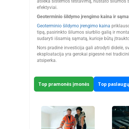
atlieka sistemos testavimą, nustato šilumos si
efektyviai.
Geoterminio šildymo įrengimo kaina ir sąma
Geoterminio šildymo įrengimo kaina
priklauso
tipą, pasirinkto šilumos siurblio galią ir mo
sudaryti išsamią sąmatą, kurioje būtų įtraukt
Nors pradinė investicija gali atrodyti didelė, 
eksploatacija yra gerokai pigesnė nei tradici
atsiperka.
Top pramonės įmonės
Top paslaug