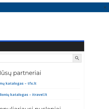
✕
Search Button
ūsų partneriai
lmų katalogas – tfx.lt
lionių katalogas – itravel.lt