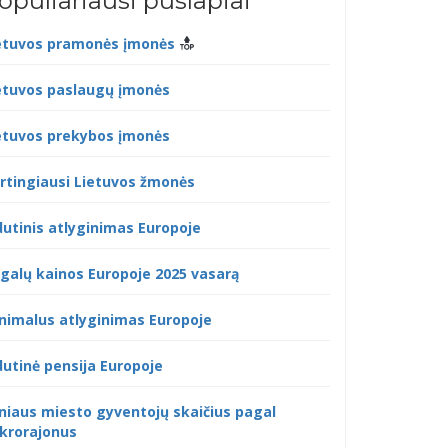
opuliariausi puslapiai
etuvos pramonės įmonės
etuvos paslaugų įmonės
etuvos prekybos įmonės
rtingiausi Lietuvos žmonės
dutinis atlyginimas Europoje
galų kainos Europoje 2025 vasarą
nimalus atlyginimas Europoje
dutinė pensija Europoje
lniaus miesto gyventojų skaičius pagal
krorajonus