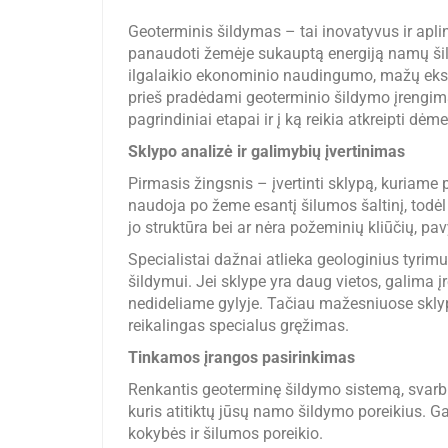
Geoterminis šildymas – tai inovatyvus ir apli
panaudoti žemėje sukauptą energiją namų šil
ilgalaikio ekonominio naudingumo, mažų ekspl
prieš pradėdami geoterminio šildymo įrengimą,
pagrindiniai etapai ir į ką reikia atkreipti dėme
Sklypo analizė ir galimybių įvertinimas
Pirmasis žingsnis – įvertinti sklypą, kuriame
naudoja po žeme esantį šilumos šaltinį, todėl 
jo struktūra bei ar nėra požeminių kliūčių, pa
Specialistai dažnai atlieka geologinius tyri
šildymui. Jei sklype yra daug vietos, galima įr
nedideliame gylyje. Tačiau mažesniuose skl
reikalingas specialus gręžimas.
Tinkamos įrangos pasirinkimas
Renkantis geoterminę šildymo sistemą, svarbi
kuris atitiktų jūsų namo šildymo poreikius. G
kokybės ir šilumos poreikio.