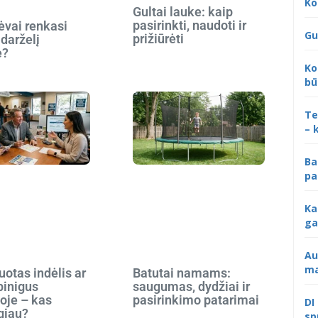
Ko
Gultai lauke: kaip
pasirinkti, naudoti ir
ėvai renkasi
Gu
prižiūrėti
 darželį
e?
Ko
bū
Te
– 
Ba
pa
Ka
ga
Au
ma
otas indėlis ar
Batutai namams:
 pinigus
saugumas, dydžiai ir
oje – kas
pasirinkimo patarimai
DI
giau?
sp