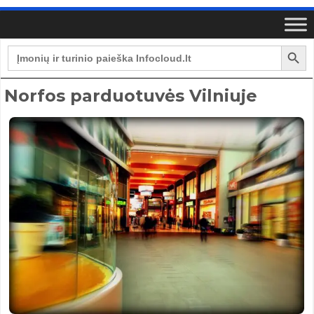
Search Button
Search
for:
Norfos parduotuvės Vilniuje