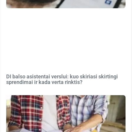
DI balso asistentai verslui: kuo skiriasi skirtingi
sprendimai ir kada verta rinktis?