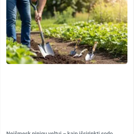
Neišmesk pinigų veltui – kaip išsirinkti sodo