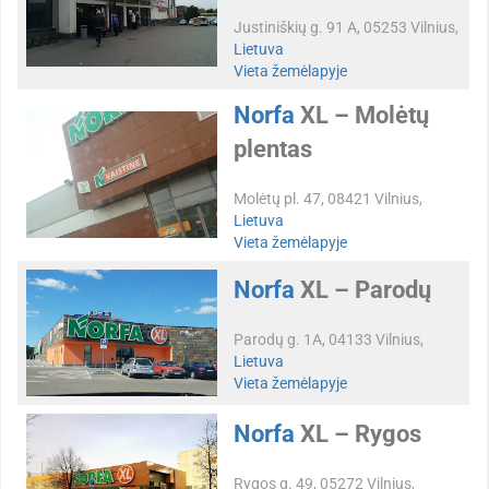
Justiniškių g. 91 A, 05253 Vilnius,
Lietuva
Vieta žemėlapyje
Norfa
XL – Molėtų
plentas
Molėtų pl. 47, 08421 Vilnius,
Lietuva
Vieta žemėlapyje
Norfa
XL – Parodų
Parodų g. 1A, 04133 Vilnius,
Lietuva
Vieta žemėlapyje
Norfa
XL – Rygos
Rygos g. 49, 05272 Vilnius,