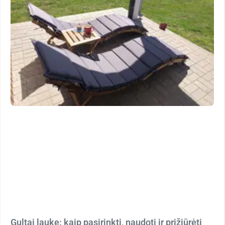
Gultai lauke: kaip pasirinkti, naudoti ir prižiūrėti