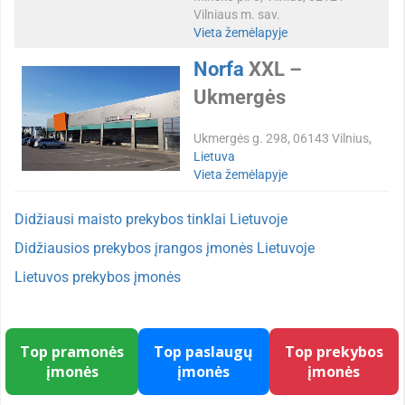
Vilniaus m. sav.
Vieta žemėlapyje
Norfa
XXL –
Ukmergės
Ukmergės g. 298, 06143 Vilnius,
Lietuva
Vieta žemėlapyje
Didžiausi maisto prekybos tinklai Lietuvoje
Didžiausios prekybos įrangos įmonės Lietuvoje
Lietuvos prekybos įmonės
Top pramonės
Top paslaugų
Top prekybos
įmonės
įmonės
įmonės