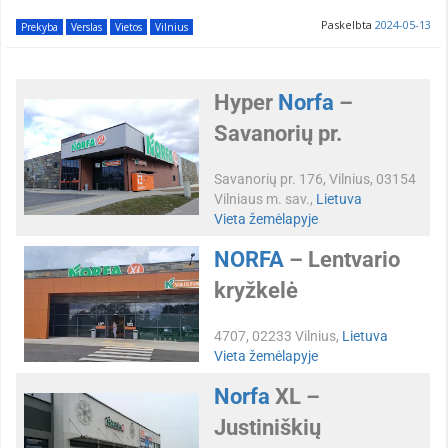
Paskelbta
2024-05-13
Prekyba
Verslas
Vietos
Vilnius
Hyper
Norfa
–
Savanorių pr.
Savanorių pr. 176, Vilnius, 03154
Vilniaus m. sav.,
Lietuva
Vieta žemėlapyje
NORFA
– Lentvario
kryžkelė
4707, 02233 Vilnius,
Lietuva
Vieta žemėlapyje
Norfa
XL –
Justiniškių