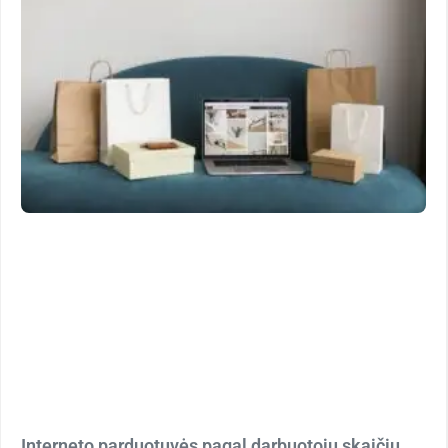
Interneto parduotuvės pagal darbuotojų skaičių