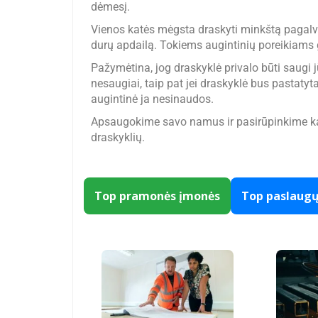
dėmesį.
Vienos katės mėgsta draskyti minkštą pagalvėl
durų apdailą. Tokiems augintinių poreikiams ga
Pažymėtina, jog draskyklė privalo būti saugi jūs
nesaugiai, taip pat jei draskyklė bus pastatyta
augintinė ja nesinaudos.
Apsaugokime savo namus ir pasirūpinkime kač
draskyklių.
Top pramonės įmonės
Top paslaug