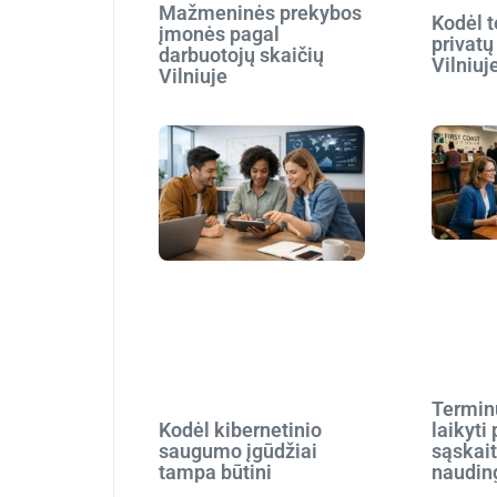
Mažmeninės prekybos
Kodėl t
įmonės pagal
privatų
darbuotojų skaičių
Vilniuj
Vilniuje
Terminu
Kodėl kibernetinio
laikyti
saugumo įgūdžiai
sąskait
tampa būtini
naudin