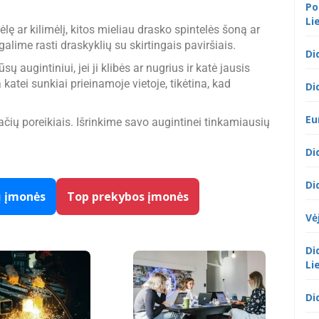
Po
Li
ę ar kilimėlį, kitos mieliau drasko spintelės šoną ar
lime rasti draskyklių su skirtingais paviršiais.
Di
ų augintiniui, jei ji klibės ar nugrius ir katė jausis
 katei sunkiai prieinamoje vietoje, tikėtina, kad
Di
Eu
ių poreikiais. Išrinkime savo augintinei tinkamiausių
Di
Di
ų įmonės
Top prekybos įmonės
Vė
Di
Li
Di