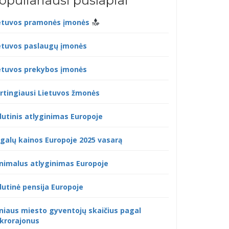
opuliariausi puslapiai
etuvos pramonės įmonės
etuvos paslaugų įmonės
etuvos prekybos įmonės
rtingiausi Lietuvos žmonės
dutinis atlyginimas Europoje
galų kainos Europoje 2025 vasarą
nimalus atlyginimas Europoje
dutinė pensija Europoje
lniaus miesto gyventojų skaičius pagal
krorajonus