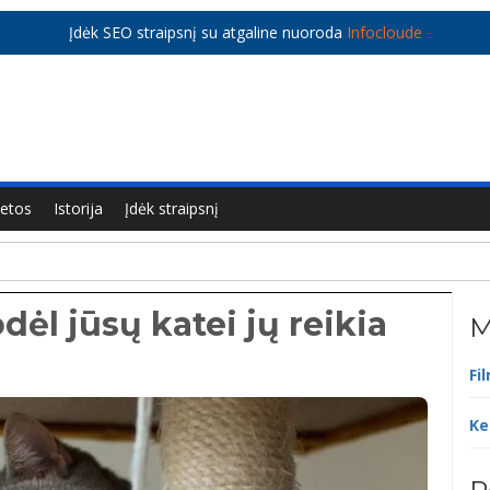
Įdėk SEO straipsnį su atgaline nuoroda
Infocloude
ietos
Istorija
Įdėk straipsnį
dėl jūsų katei jų reikia
M
Fi
Ke