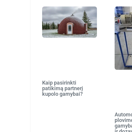
Kaip pasirinkti
patikimą partnerį
kupolo gamybai?
Automo
plovim
gamyba
ir doza