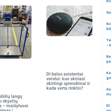
Ko
Gu
Ko
bū
Te
– 
Ba
pa
Ka
DI balso asistentai
ga
verslui: kuo skiriasi
skirtingi sprendimai ir
kada verta rinktis?
Au
ma
bilių langų
o skysčių
DI
 – maišytuvai
vimas |
sp