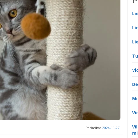
P
Li
Li
Li
Tu
Vi
De
Mi
Vi
Vi
Paskelbta
2024-11-27
mi