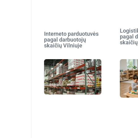
Logist
Interneto parduotuvės
pagal 
pagal darbuotojų
skaičių
skaičių Vilniuje