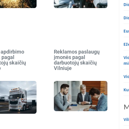
Di
Di
Eu
Ež
 apdirbimo
Reklamos paslaugų
 pagal
įmonės pagal
Vi
ojų skaičių
darbuotojų skaičių
mi
e
Vilniuje
Vi
Ku
M
Vi