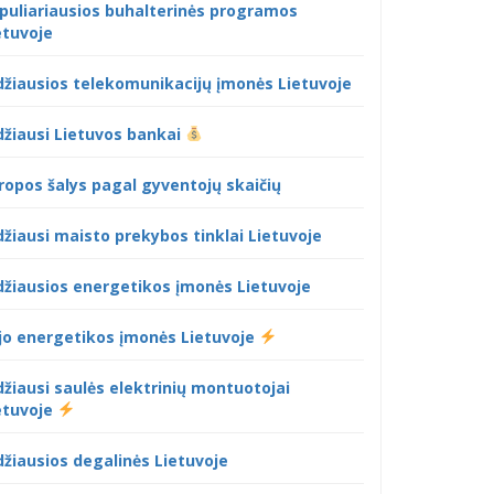
puliariausios buhalterinės programos
etuvoje
džiausios telekomunikacijų įmonės Lietuvoje
džiausi Lietuvos bankai
ropos šalys pagal gyventojų skaičių
džiausi maisto prekybos tinklai Lietuvoje
džiausios energetikos įmonės Lietuvoje
jo energetikos įmonės Lietuvoje
džiausi saulės elektrinių montuotojai
etuvoje
džiausios degalinės Lietuvoje