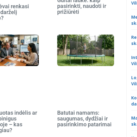
Gultai lauke: kaip
Vi
pasirinkti, naudoti ir
ėvai renkasi
prižiūrėti
 darželį
Me
e?
sk
Re
sk
In
Vi
Lo
Vi
Ko
da
otas indėlis ar
Batutai namams:
Ma
 pinigus
saugumas, dydžiai ir
sk
oje – kas
pasirinkimo patarimai
giau?