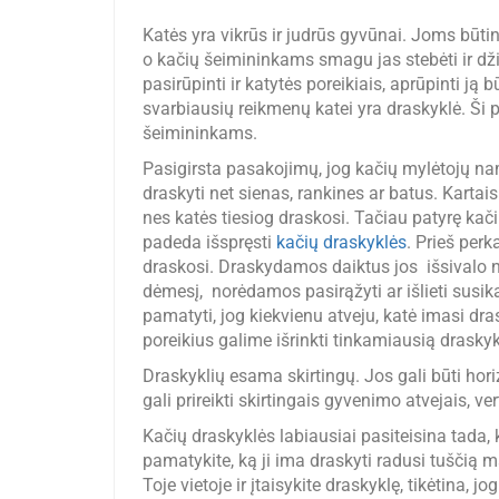
Katės yra vikrūs ir judrūs gyvūnai. Joms būtina
o kačių šeimininkams smagu jas stebėti ir dži
pasirūpinti ir katytės poreikiais, aprūpinti j
svarbiausių reikmenų katei yra draskyklė. Ši p
šeimininkams.
Pasigirsta pasakojimų, jog kačių mylėtojų nam
draskyti net sienas, rankines ar batus. Kartais 
nes katės tiesiog draskosi. Tačiau patyrę kač
padeda išspręsti
kačių draskyklės
. Prieš perk
draskosi. Draskydamos daiktus jos išsivalo na
dėmesį, norėdamos pasirąžyti ar išlieti susi
pamatyti, jog kiekvienu atveju, katė imasi dra
poreikius galime išrinkti tinkamiausią draskyk
Draskyklių esama skirtingų. Jos gali būti hor
gali prireikti skirtingais gyvenimo atvejais, ver
Kačių draskyklės labiausiai pasiteisina tada, 
pamatykite, ką ji ima draskyti radusi tuščią 
Toje vietoje ir įtaisykite draskyklę, tikėtina, 