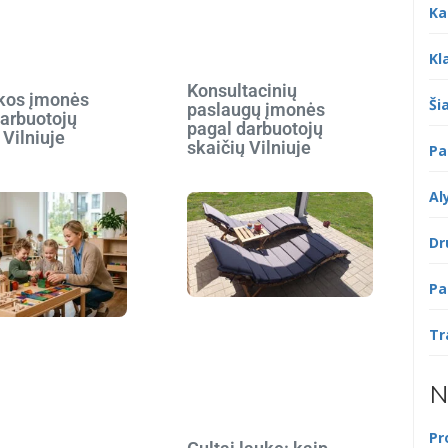
Ka
Kl
Konsultacinių
ikos įmonės
Šia
paslaugų įmonės
darbuotojų
pagal darbuotojų
 Vilniuje
skaičių Vilniuje
Pa
Al
Dr
Pa
Tr
N
Pr