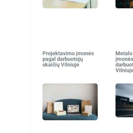
Projektavimo įmonės
Metalo
pagal darbuotojų
įmonės
skaičių Vilniuje
darbuot
Vilniuj