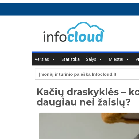
Verslas
Statistika
Šalys
Miestai
V
Search
for:
Kačių draskyklės – ko
daugiau nei žaislų?