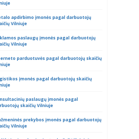
lniuje
talo apdirbimo įmonės pagal darbuotojų
aičių Vilniuje
klamos paslaugų įmonės pagal darbuotojų
aičių Vilniuje
terneto parduotuvės pagal darbuotojų skaičių
lniuje
gistikos įmonės pagal darbuotojų skaičių
lniuje
nsultacinių paslaugų įmonės pagal
rbuotojų skaičių Vilniuje
žmeninės prekybos įmonės pagal darbuotojų
aičių Vilniuje