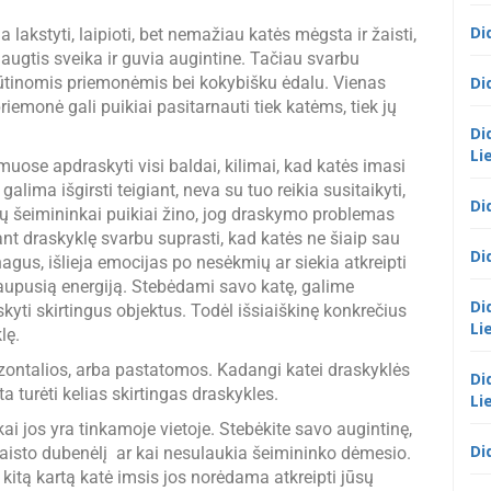
Di
 lakstyti, laipioti, bet nemažiau katės mėgsta ir žaisti,
augtis sveika ir guvia augintine. Tačiau svarbu
ą būtinomis priemonėmis bei kokybišku ėdalu. Vienas
Di
riemonė gali puikiai pasitarnauti tiek katėms, tiek jų
Di
Li
uose apdraskyti visi baldai, kilimai, kad katės imasi
galima išgirsti teigiant, neva su tuo reikia susitaikyti,
Di
ių šeimininkai puikiai žino, jog draskymo problemas
ant draskyklę svarbu suprasti, kad katės ne šiaip sau
Di
gus, išlieja emocijas po nesėkmių ar siekia atkreipti
kaupusią energiją. Stebėdami savo katę, galime
Di
skyti skirtingus objektus. Todėl išsiaiškinę konkrečius
Li
lę.
izontalios, arba pastatomos. Kadangi katei draskyklės
Di
ta turėti kelias skirtingas draskykles.
Li
kai jos yra tinkamoje vietoje. Stebėkite savo augintinę,
Di
maisto dubenėlį ar kai nesulaukia šeimininko dėmesio.
jog kitą kartą katė imsis jos norėdama atkreipti jūsų