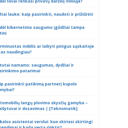
dėl tėvai renkasi privatų darželį Vilniuje?
ltai lauke: kaip pasirinkti, naudoti ir prižiūrėti
dėl kibernetinio saugumo įgūdžiai tampa
tini
rminuotas indėlis ar laikyti pinigus sąskaitoje
kas naudingiau?
tutai namams: saugumas, dydžiai ir
sirinkimo patarimai
ip pasirinkti patikimą partnerį kupolo
mybai?
tomobilių langų plovimo skysčių gamyba –
išytuvai ir dozavimas | [Teknomatik]
 balso asistentai verslui: kuo skiriasi skirtingi
rendimai ir kada verta rinktis?