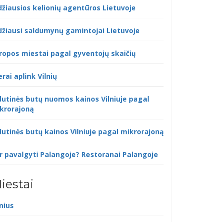
džiausios kelionių agentūros Lietuvoje
džiausi saldumynų gamintojai Lietuvoje
ropos miestai pagal gyventojų skaičių
erai aplink Vilnių
dutinės butų nuomos kainos Vilniuje pagal
krorajoną
dutinės butų kainos Vilniuje pagal mikrorajoną
r pavalgyti Palangoje? Restoranai Palangoje
iestai
lnius