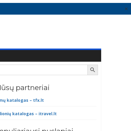
✕
Search Button
ūsų partneriai
lmų katalogas – tfx.lt
lionių katalogas – itravel.lt