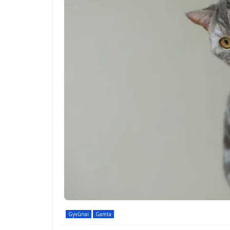
Gyvūnai
Gamta