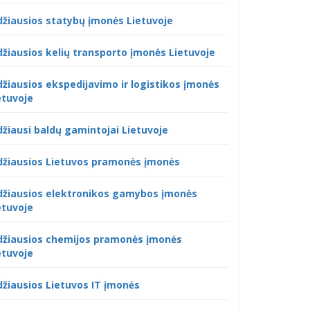
džiausios statybų įmonės Lietuvoje
džiausios kelių transporto įmonės Lietuvoje
džiausios ekspedijavimo ir logistikos įmonės
etuvoje
džiausi baldų gamintojai Lietuvoje
džiausios Lietuvos pramonės įmonės
džiausios elektronikos gamybos įmonės
etuvoje
džiausios chemijos pramonės įmonės
etuvoje
džiausios Lietuvos IT įmonės