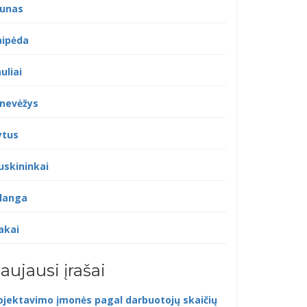
unas
aipėda
uliai
nevėžys
ytus
uskininkai
langa
akai
aujausi įrašai
ojektavimo įmonės pagal darbuotojų skaičių