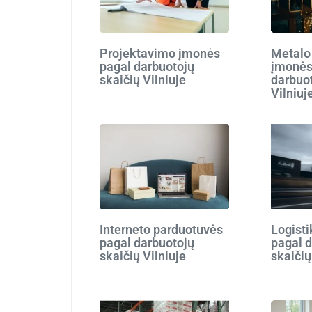
Projektavimo įmonės
Metalo
pagal darbuotojų
įmonės
skaičių Vilniuje
darbuot
Vilniuj
Interneto parduotuvės
Logist
pagal darbuotojų
pagal 
skaičių Vilniuje
skaičių