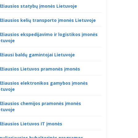
džiausios statybų įmonės Lietuvoje
džiausios kelių transporto įmonės Lietuvoje
džiausios ekspedijavimo ir logistikos įmonės
etuvoje
džiausi baldų gamintojai Lietuvoje
džiausios Lietuvos pramonės įmonės
džiausios elektronikos gamybos įmonės
etuvoje
džiausios chemijos pramonės įmonės
etuvoje
džiausios Lietuvos IT įmonės
puliariausios buhalterinės programos