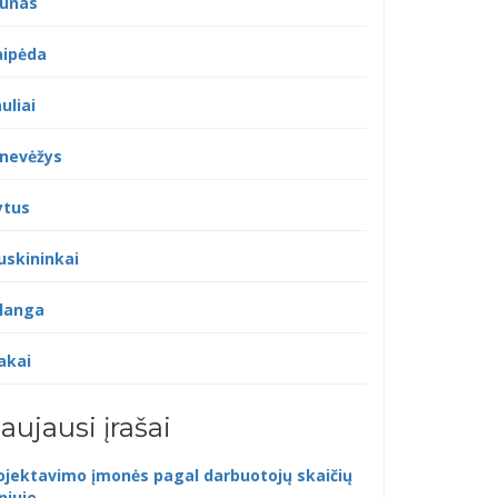
unas
aipėda
uliai
nevėžys
ytus
uskininkai
langa
akai
aujausi įrašai
ojektavimo įmonės pagal darbuotojų skaičių
lniuje