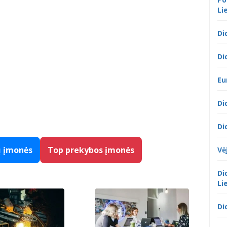
Li
Di
Di
Eu
Di
Di
ų įmonės
Top prekybos įmonės
Vė
Di
Li
Di