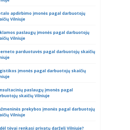
talo apdirbimo įmonės pagal darbuotojų
aičių Vilniuje
klamos paslaugų įmonės pagal darbuotojų
aičių Vilniuje
terneto parduotuvės pagal darbuotojų skaičių
lniuje
gistikos įmonės pagal darbuotojų skaičių
lniuje
nsultacinių paslaugų įmonės pagal
rbuotojų skaičių Vilniuje
žmeninės prekybos įmonės pagal darbuotojų
aičių Vilniuje
dėl tėvai renkasi privatų darželį Vilniuje?