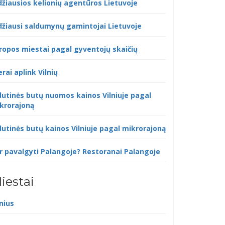
džiausios kelionių agentūros Lietuvoje
džiausi saldumynų gamintojai Lietuvoje
ropos miestai pagal gyventojų skaičių
erai aplink Vilnių
dutinės butų nuomos kainos Vilniuje pagal
krorajoną
dutinės butų kainos Vilniuje pagal mikrorajoną
r pavalgyti Palangoje? Restoranai Palangoje
iestai
lnius