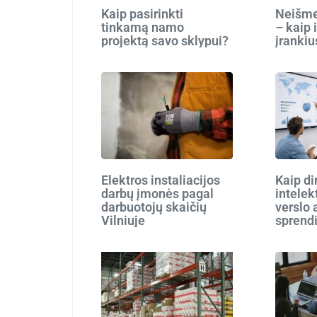
Kaip pasirinkti
Neišmes
tinkamą namo
– kaip 
projektą savo sklypui?
įrankiu
Elektros instaliacijos
Kaip di
darbų įmonės pagal
intelek
darbuotojų skaičių
verslo 
Vilniuje
sprend