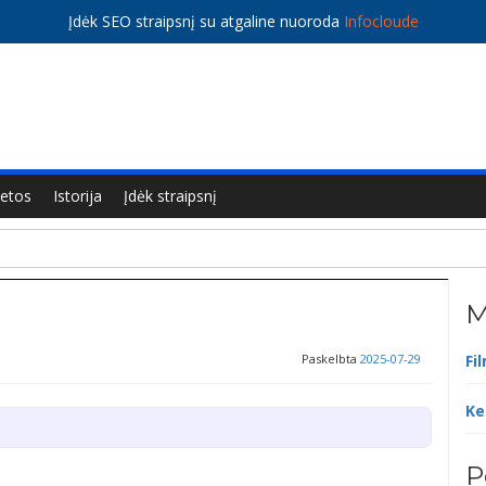
Įdėk SEO straipsnį su atgaline nuoroda
Infocloude
ietos
Istorija
Įdėk straipsnį
M
Paskelbta
2025-07-29
Fi
Ke
P