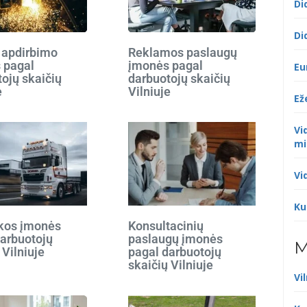
Di
Di
 apdirbimo
Reklamos paslaugų
 pagal
įmonės pagal
Eu
ojų skaičių
darbuotojų skaičių
e
Vilniuje
Ež
Vi
mi
Vi
Ku
ikos įmonės
Konsultacinių
darbuotojų
paslaugų įmonės
M
 Vilniuje
pagal darbuotojų
skaičių Vilniuje
Vi