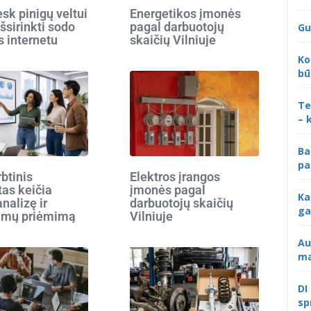
k pinigų veltui
Energetikos įmonės
išsirinkti sodo
pagal darbuotojų
Gu
s internetu
skaičių Vilniuje
Ko
bū
Te
– 
Ba
pa
rbtinis
Elektros įrangos
tas keičia
įmonės pagal
Ka
analizę ir
darbuotojų skaičių
ga
imų priėmimą
Vilniuje
Au
ma
DI
sp