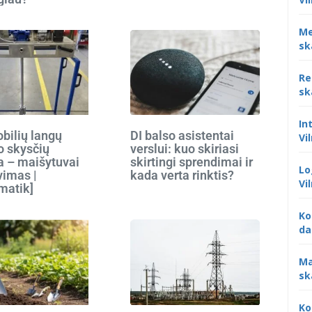
Me
sk
Re
sk
In
bilių langų
DI balso asistentai
Vi
o skysčių
verslui: kuo skiriasi
 – maišytuvai
skirtingi sprendimai ir
Lo
vimas |
kada verta rinktis?
Vi
matik]
Ko
da
Ma
sk
Ko