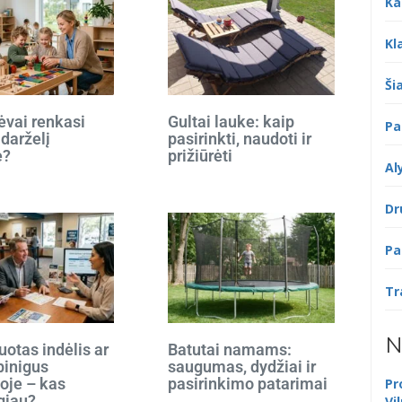
Ka
Kl
Šia
ėvai renkasi
Gultai lauke: kaip
Pa
 darželį
pasirinkti, naudoti ir
e?
prižiūrėti
Al
Dr
Pa
Tr
N
otas indėlis ar
Batutai namams:
 pinigus
saugumas, dydžiai ir
oje – kas
pasirinkimo patarimai
Pr
giau?
Vi