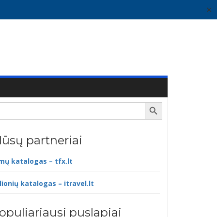
✕
Search Button
ūsų partneriai
lmų katalogas – tfx.lt
lionių katalogas – itravel.lt
opuliariausi puslapiai