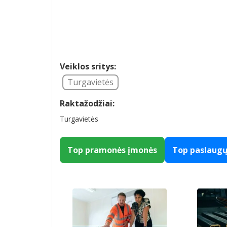
Veiklos sritys:
Turgavietės
Raktažodžiai:
Turgavietės
Top pramonės įmonės
Top paslaug