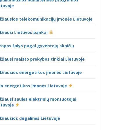
etuvoje
džiausios telekomunikacijų įmonės Lietuvoje
džiausi Lietuvos bankai
ropos šalys pagal gyventojų skaičių
džiausi maisto prekybos tinklai Lietuvoje
džiausios energetikos įmonės Lietuvoje
jo energetikos įmonės Lietuvoje
džiausi saulės elektrinių montuotojai
etuvoje
džiausios degalinės Lietuvoje