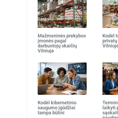
Mažmeninės prekybos
Kodėl t
įmonės pagal
privatų
darbuotojų skaičių
Vilniuj
Vilniuje
Kodėl kibernetinio
Terminu
saugumo įgūdžiai
laikyti
tampa būtini
sąskait
naudin