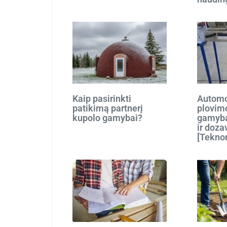
Kaip pasirinkti
Automo
patikimą partnerį
plovim
kupolo gamybai?
gamyba
ir doza
[Tekno