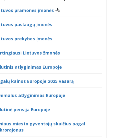
etuvos pramonės įmonės
etuvos paslaugų įmonės
etuvos prekybos įmonės
rtingiausi Lietuvos žmonės
dutinis atlyginimas Europoje
galų kainos Europoje 2025 vasarą
nimalus atlyginimas Europoje
dutinė pensija Europoje
lniaus miesto gyventojų skaičius pagal
krorajonus