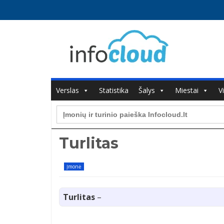
Verslas
Statistika
Šalys
Miestai
V
Search
for:
Turlitas
Įmonė
Turlitas
–