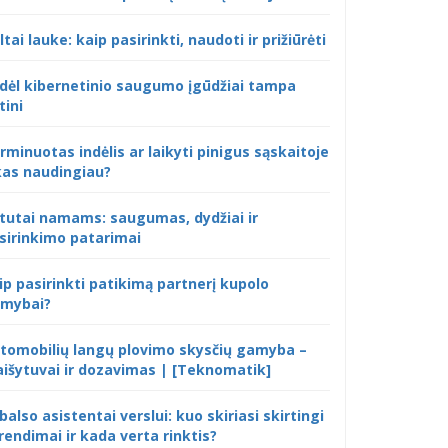
ltai lauke: kaip pasirinkti, naudoti ir prižiūrėti
dėl kibernetinio saugumo įgūdžiai tampa
tini
rminuotas indėlis ar laikyti pinigus sąskaitoje
kas naudingiau?
tutai namams: saugumas, dydžiai ir
sirinkimo patarimai
ip pasirinkti patikimą partnerį kupolo
mybai?
tomobilių langų plovimo skysčių gamyba –
išytuvai ir dozavimas | [Teknomatik]
 balso asistentai verslui: kuo skiriasi skirtingi
rendimai ir kada verta rinktis?