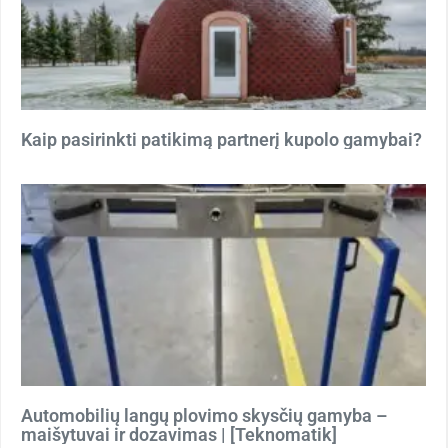
Kaip pasirinkti patikimą partnerį kupolo gamybai?
Automobilių langų plovimo skysčių gamyba –
maišytuvai ir dozavimas | [Teknomatik]