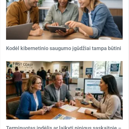
Kodėl kibernetinio saugumo įgūdžiai tampa būtini
Terminuotas indėlis ar laikyti pinigus sąskaitoje –