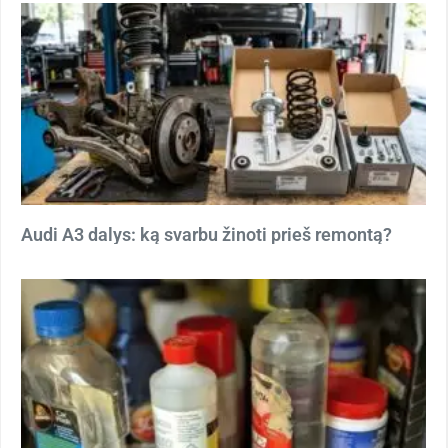
Audi A3 dalys: ką svarbu žinoti prieš remontą?