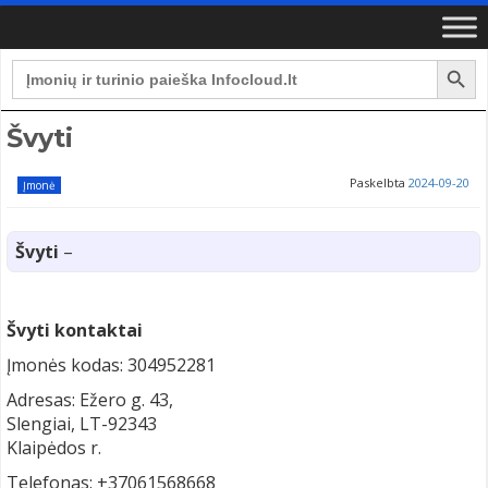
Search Button
Search
for:
Švyti
Paskelbta
2024-09-20
Įmonė
Švyti
–
Švyti kontaktai
Įmonės kodas: 304952281
Adresas: Ežero g. 43,
Slengiai, LT-92343
Klaipėdos r.
Telefonas: +37061568668