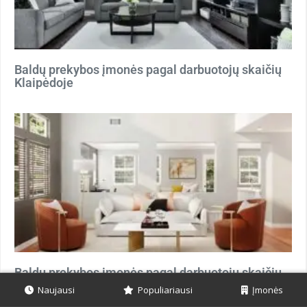
Baldų prekybos įmonės pagal darbuotojų skaičių
Klaipėdoje
Baldų prekybos įmonės pagal darbuotojų skaičių
Kaune
Naujausi
Populiariausi
Įmonės