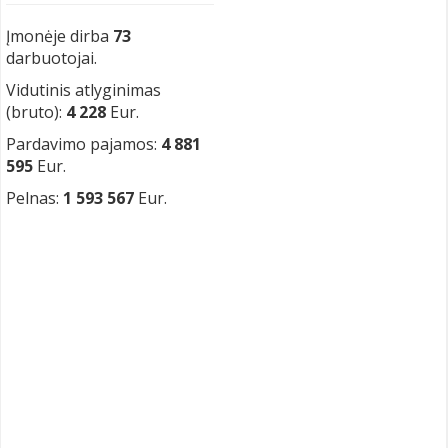
Įmonėje dirba
73
darbuotojai.
Vidutinis atlyginimas
(bruto):
4 228
Eur.
Pardavimo pajamos:
4 881
595
Eur.
Pelnas:
1 593 567
Eur.