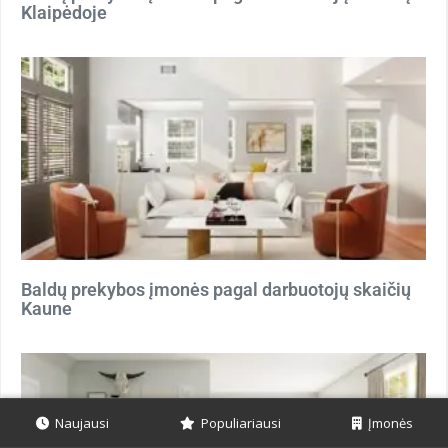
Klaipėdoje
Baldų prekybos įmonės pagal darbuotojų skaičių
Kaune
Naujausi
Populiariausi
Įmonės