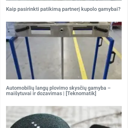
Kaip pasirinkti patikimą partnerį kupolo gamybai?
Automobilių langų plovimo skysčių gamyba –
maišytuvai ir dozavimas | [Teknomatik]