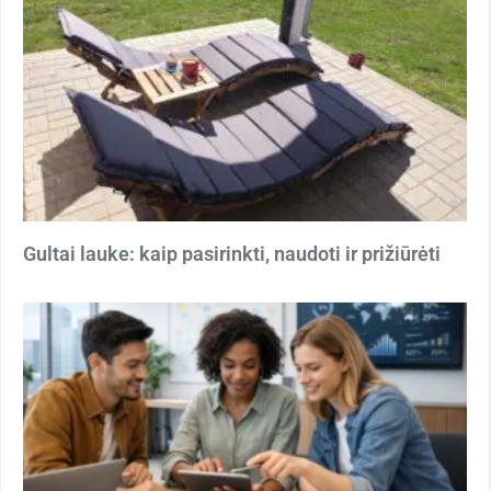
Gultai lauke: kaip pasirinkti, naudoti ir prižiūrėti