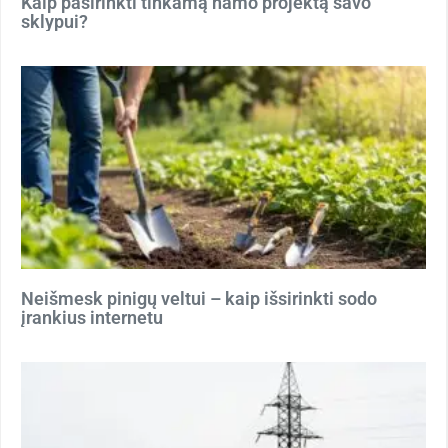
Kaip pasirinkti tinkamą namo projektą savo
sklypui?
Neišmesk pinigų veltui – kaip išsirinkti sodo
įrankius internetu