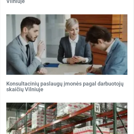
Vilniuje
Konsultacinių paslaugų įmonės pagal darbuotojų
skaičių Vilniuje