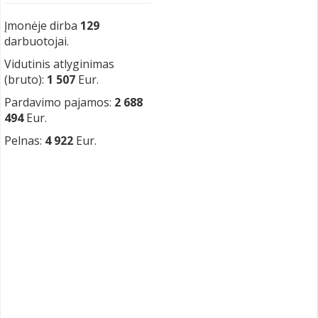
Įmonėje dirba
129
darbuotojai.
Vidutinis atlyginimas
(bruto):
1 507
Eur.
Pardavimo pajamos:
2 688
494
Eur.
Pelnas:
4 922
Eur.