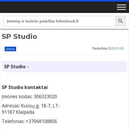
Search Button
Search
for:
SP Studio
Paskelbta
2025-01-03
Įmonė
SP Studio
–
SP Studio kontaktai
Įmonės kodas: 306323020
Adresas: Kuosų g. 18-7, LT-
91187 Klaipėda
Telefonas: +37068108856