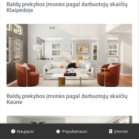
Baldų prekybos įmonės pagal darbuotojų skaičių
Klaipėdoje
Baldų prekybos įmonės pagal darbuotojų skaičių
Kaune
Naujausi
Populiariausi
Įmonės