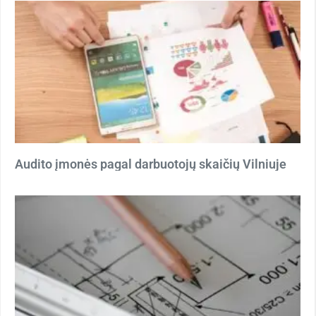
Audito įmonės pagal darbuotojų skaičių Vilniuje