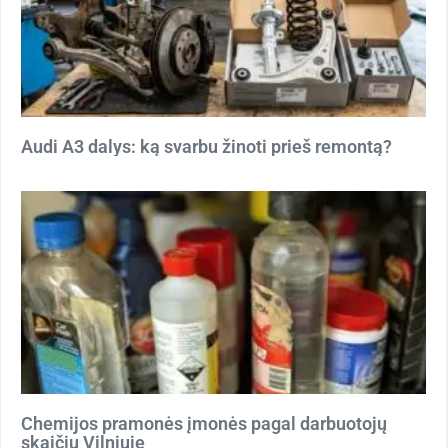
Audi A3 dalys: ką svarbu žinoti prieš remontą?
Chemijos pramonės įmonės pagal darbuotojų
skaičių Vilniuje