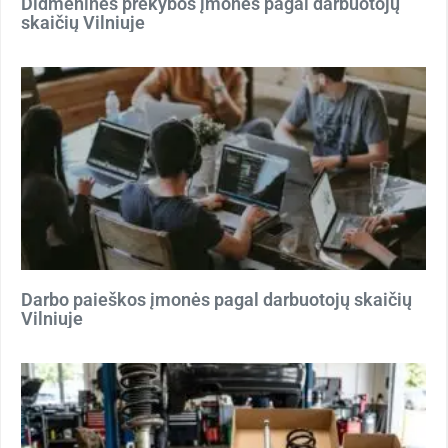
Didmeninės prekybos įmonės pagal darbuotojų
skaičių Vilniuje
Darbo paieškos įmonės pagal darbuotojų skaičių
Vilniuje