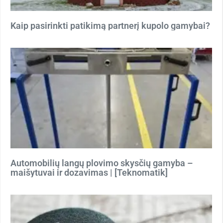
Kaip pasirinkti patikimą partnerį kupolo gamybai?
Automobilių langų plovimo skysčių gamyba –
maišytuvai ir dozavimas | [Teknomatik]