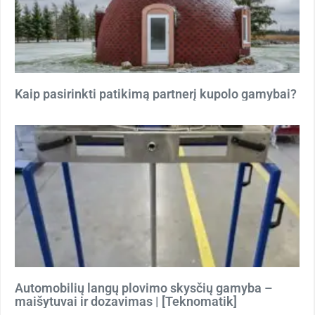
Kaip pasirinkti patikimą partnerį kupolo gamybai?
Automobilių langų plovimo skysčių gamyba –
maišytuvai ir dozavimas | [Teknomatik]