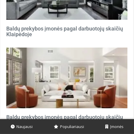
Baldų prekybos įmonės pagal darbuotojų skaičių
Klaipėdoje
Baldų prekybos įmonės pagal darbuotojų skaičių
Kaune
Naujausi
Populiariausi
Įmonės