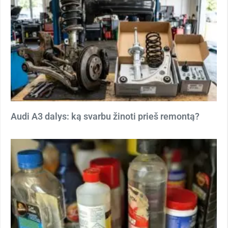
Audi A3 dalys: ką svarbu žinoti prieš remontą?