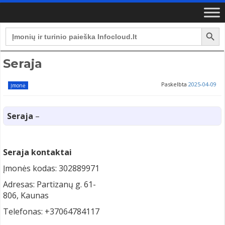
Search Button
Search
for:
Seraja
Paskelbta
2025-04-09
Įmonė
Seraja
–
Seraja kontaktai
Įmonės kodas: 302889971
Adresas: Partizanų g. 61-
806, Kaunas
Telefonas: +37064784117