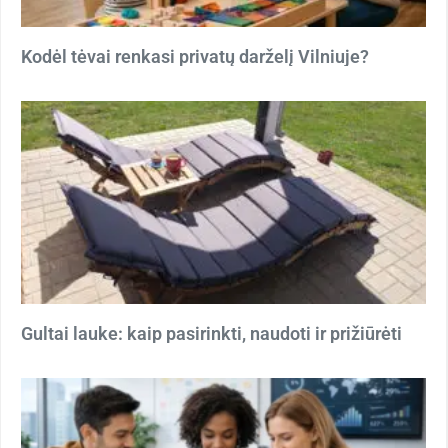
Kodėl tėvai renkasi privatų darželį Vilniuje?
Gultai lauke: kaip pasirinkti, naudoti ir prižiūrėti