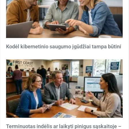
Kodėl kibernetinio saugumo įgūdžiai tampa būtini
Terminuotas indėlis ar laikyti pinigus sąskaitoje –