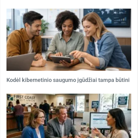
Kodėl kibernetinio saugumo įgūdžiai tampa būtini