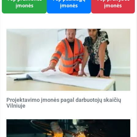
įmonės
įmonės
įmonės
Projektavimo įmonės pagal darbuotojų skaičių
Vilniuje