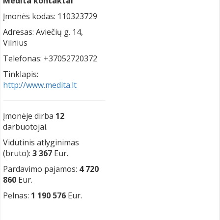
Medita kontaktai
Įmonės kodas: 110323729
Adresas: Aviečių g. 14,
Vilnius
Telefonas: +37052720372
Tinklapis:
http://www.medita.lt
Įmonėje dirba
12
darbuotojai.
Vidutinis atlyginimas
(bruto):
3 367
Eur.
Pardavimo pajamos:
4 720
860
Eur.
Pelnas:
1 190 576
Eur.