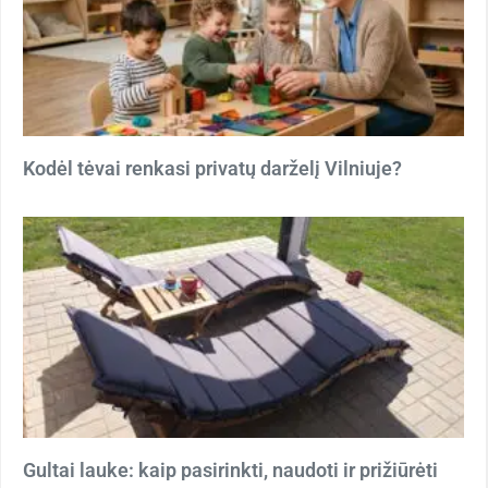
Kodėl tėvai renkasi privatų darželį Vilniuje?
Gultai lauke: kaip pasirinkti, naudoti ir prižiūrėti