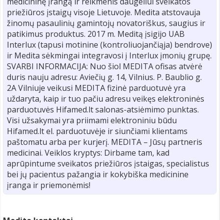
medicininę įrangą ir reikmenis daugeliui sveikatos
priežiūros įstaigų visoje Lietuvoje. Medita atstovauja
žinomų pasaulinių gamintojų novatoriškus, saugius ir
patikimus produktus. 2017 m. Meditą įsigijo UAB
Interlux (tapusi motinine (kontroliuojančiąja) bendrove)
ir Medita sėkmingai integravosi į Interlux įmonių grupę.
SVARBI INFORMACIJA: Nuo šiol MEDITA ofisas atvėrė
duris nauju adresu: Aviečių g. 14, Vilnius. P. Baublio g.
2A Vilniuje veikusi MEDITA fizinė parduotuvė yra
uždaryta, kaip ir tuo pačiu adresu veikęs elektroninės
parduotuvės Hifamed.lt salonas-atsiėmimo punktas.
Visi užsakymai yra priimami elektroniniu būdu
Hifamed.lt el. parduotuvėje ir siunčiami klientams
paštomatu arba per kurjerį. MEDITA – Jūsų partneris
medicinai. Veiklos kryptys: Dirbame tam, kad
aprūpintume sveikatos priežiūros įstaigas, specialistus
bei jų pacientus pažangia ir kokybiška medicinine
įranga ir priemonėmis!