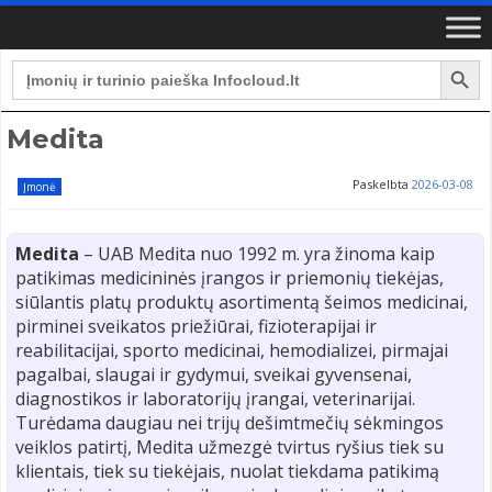
Search Button
Search
for:
Medita
Paskelbta
2026-03-08
Įmonė
Medita
– UAB Medita nuo 1992 m. yra žinoma kaip
patikimas medicininės įrangos ir priemonių tiekėjas,
siūlantis platų produktų asortimentą šeimos medicinai,
pirminei sveikatos priežiūrai, fizioterapijai ir
reabilitacijai, sporto medicinai, hemodializei, pirmajai
pagalbai, slaugai ir gydymui, sveikai gyvensenai,
diagnostikos ir laboratorijų įrangai, veterinarijai.
Turėdama daugiau nei trijų dešimtmečių sėkmingos
veiklos patirtį, Medita užmezgė tvirtus ryšius tiek su
klientais, tiek su tiekėjais, nuolat tiekdama patikimą