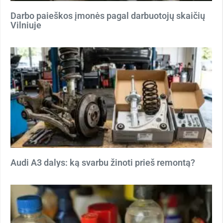
Darbo paieškos įmonės pagal darbuotojų skaičių
Vilniuje
Audi A3 dalys: ką svarbu žinoti prieš remontą?