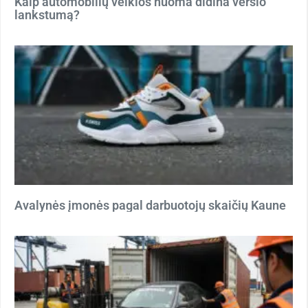
Kaip automobilių veiklos nuoma didina verslo
lankstumą?
Avalynės įmonės pagal darbuotojų skaičių Kaune