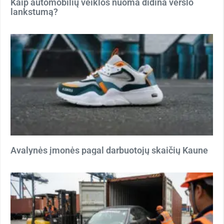
Kaip automobilių veiklos nuoma didina verslo
lankstumą?
Avalynės įmonės pagal darbuotojų skaičių Kaune