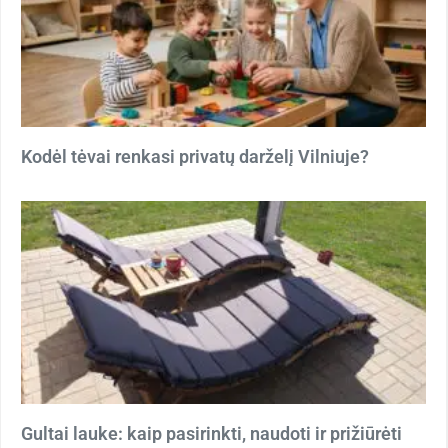
Kodėl tėvai renkasi privatų darželį Vilniuje?
Gultai lauke: kaip pasirinkti, naudoti ir prižiūrėti