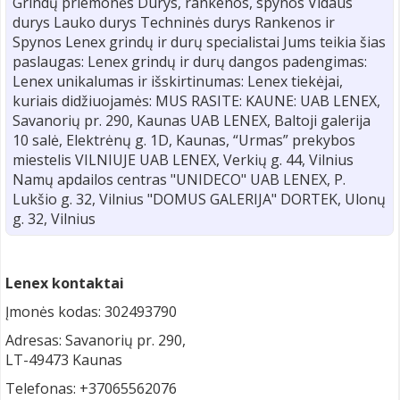
Grindų priemonės Durys, rankenos, spynos Vidaus
durys Lauko durys Techninės durys Rankenos ir
Spynos Lenex grindų ir durų specialistai Jums teikia šias
paslaugas: Lenex grindų ir durų dangos padengimas:
Lenex unikalumas ir išskirtinumas: Lenex tiekėjai,
kuriais didžiuojamės: MUS RASITE: KAUNE: UAB LENEX,
Savanorių pr. 290, Kaunas UAB LENEX, Baltoji galerija
10 salė, Elektrėnų g. 1D, Kaunas, “Urmas” prekybos
miestelis VILNIUJE UAB LENEX, Verkių g. 44, Vilnius
Namų apdailos centras "UNIDECO" UAB LENEX, P.
Lukšio g. 32, Vilnius "DOMUS GALERIJA" DORTEK, Ulonų
g. 32, Vilnius
Lenex kontaktai
Įmonės kodas: 302493790
Adresas: Savanorių pr. 290,
LT-49473 Kaunas
Telefonas: +37065562076