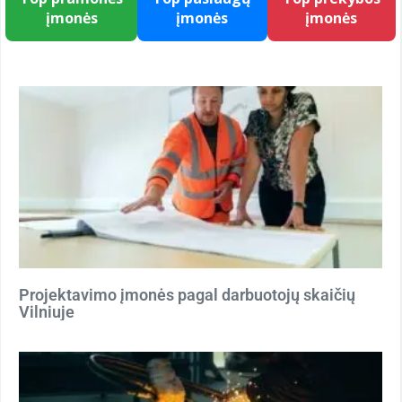
įmonės
įmonės
įmonės
Projektavimo įmonės pagal darbuotojų skaičių
Vilniuje