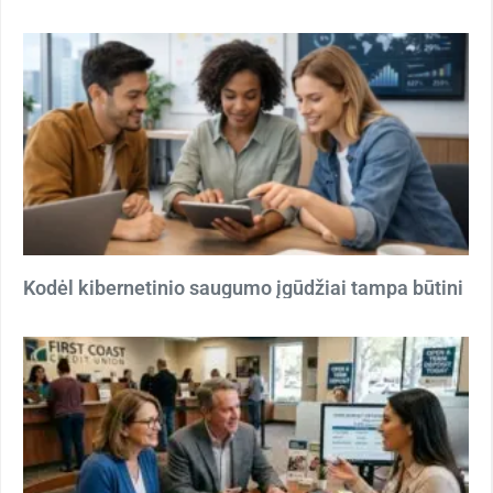
Kodėl kibernetinio saugumo įgūdžiai tampa būtini