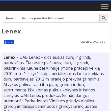
Search Button
Search
for:
Lenex
Paskelbta
2023-05-21
Įmonė
Lenex
– UAB Lenex – didžiausias durų ir grindų
pardavėjas. Čia rasite plačiausią durų ir grindų
pasirinkimą Kaune bei Vilniuje. Įmonė pradėjo veiklą
2010 m. Ir išsiskyrė, kaip specializuotas lauko ir vidaus
durų pardavėjas. 2012 m. pradėjo prekyba grindimis.
Atvykus galima rasti itin platų grindų ir durų
asortimentą. Išlaikomas puikus kokybės ir kainos
santykis. UAB Lenex produktai: Grindų dangos,
priemonės Parketlentės Vinilinės grindys Vinilinių
grindų imitacijos Laminuotos grindys Grindjuostės