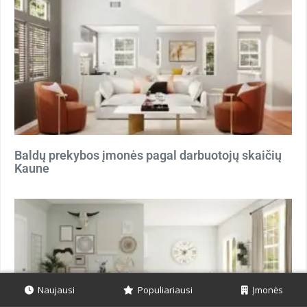
Baldų prekybos įmonės pagal darbuotojų skaičių
Kaune
Naujausi
Populiariausi
Įmonės