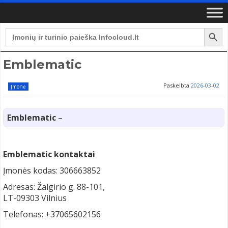
Search Button
Search
for:
Emblematic
Paskelbta
2026-03-02
Įmonė
Emblematic
–
Emblematic kontaktai
Įmonės kodas: 306663852
Adresas: Žalgirio g. 88-101,
LT-09303 Vilnius
Telefonas: +37065602156