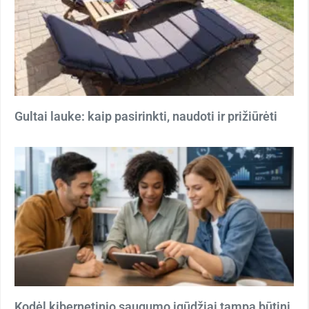
Gultai lauke: kaip pasirinkti, naudoti ir prižiūrėti
Kodėl kibernetinio saugumo įgūdžiai tampa būtini