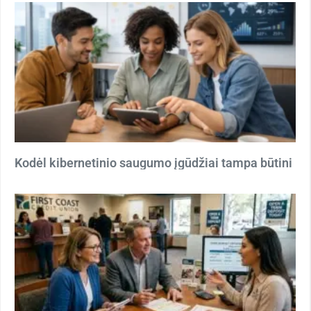
Kodėl kibernetinio saugumo įgūdžiai tampa būtini