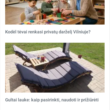
Kodėl tėvai renkasi privatų darželį Vilniuje?
Gultai lauke: kaip pasirinkti, naudoti ir prižiūrėti