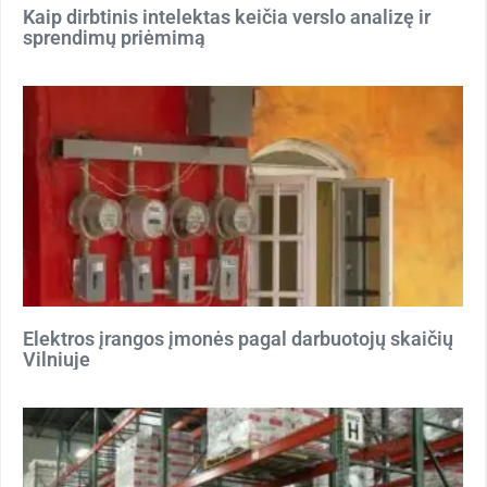
Kaip dirbtinis intelektas keičia verslo analizę ir
sprendimų priėmimą
Elektros įrangos įmonės pagal darbuotojų skaičių
Vilniuje