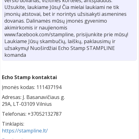
verslo dovanas, vizitines korteles, antspaudus.
Užsukite, laukiame Jūsų! Čia mielai laukiami ne tik
įmonių atstovai, bet ir norintys užsisakyti asmenines
dovanas. Dalinamės mūsų įmonės gyvenimo
akimirkomis ir naujienomis
www.facebook.com/stampline, prisijunkite prie mūsų!
Laukiame Jūsų skambučių, laiškų, paklausimų ir
užsakymų! Nuoširdžiai Echo Stamp STAMPLINE
komanda
Echo Stamp kontaktai
Įmonės kodas: 111437194
Adresas: J. Basanavičiaus g.
29A, LT-03109 Vilnius
Telefonas: +37052132787
Tinklapis:
https://stampline.lt/