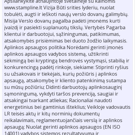
Apsilankykite atnaujintoje svetainėje su kainomis
www.stampline.lt Vizija Būti srities lyderiu, nuolat
tobulėti, augti ir ieškoti naujų verslo dovanų galimybių.
Misija Verslo dovanų pagalba padėti įmonėms kurti
įvaizdį ir pasiekti suplanuotų tikslų. Vertybės Pagarba
klientui ir darbuotojui, sąžiningumas, patikimumas,
atsakomybės prisiėmimas bei duoto žodžio laikymasis.
Aplinkos apsaugos politika Norėdami gerinti įmonės
aplinkos apsaugos vadybos sistemą, užtikrinti
sėkmingą bei kryptingą bendrovės vystymąsi, stabilią ir
konkurencingą padėtį rinkoje, siekiame: Stiprinti ryšius
su užsakovais ir tiekėjais, kurių požiūris į aplinkos
apsaugą, atsakomybę ir kliento patenkinimą sutampa
su mūsų požiūriu; Didinti darbuotojų aplinkosauginį
sąmoningumą, vykdyti taršos prevenciją, saugiai ir
atsakingai tvarkant atliekas; Racionaliai naudoti
energetinius bei gamtinius išteklius; Veikloje vadovautis
LR teisės aktų ir kitų norminių dokumentų
reikalavimais, reglamentuojančiais verslą ir aplinkos
apsaugą; Nuolat gerinti aplinkos apsaugos (EN ISO
14001) vadybos sistemos rezultatyvumą ir