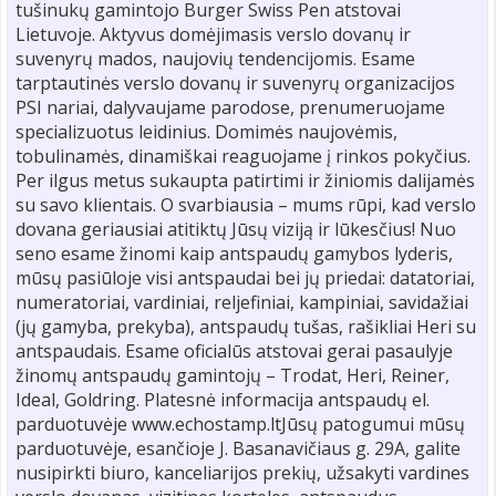
tušinukų gamintojo Burger Swiss Pen atstovai
Lietuvoje. Aktyvus domėjimasis verslo dovanų ir
suvenyrų mados, naujovių tendencijomis. Esame
tarptautinės verslo dovanų ir suvenyrų organizacijos
PSI nariai, dalyvaujame parodose, prenumeruojame
specializuotus leidinius. Domimės naujovėmis,
tobulinamės, dinamiškai reaguojame į rinkos pokyčius.
Per ilgus metus sukaupta patirtimi ir žiniomis dalijamės
su savo klientais. O svarbiausia – mums rūpi, kad verslo
dovana geriausiai atitiktų Jūsų viziją ir lūkesčius! Nuo
seno esame žinomi kaip antspaudų gamybos lyderis,
mūsų pasiūloje visi antspaudai bei jų priedai: datatoriai,
numeratoriai, vardiniai, reljefiniai, kampiniai, savidažiai
(jų gamyba, prekyba), antspaudų tušas, rašikliai Heri su
antspaudais. Esame oficialūs atstovai gerai pasaulyje
žinomų antspaudų gamintojų – Trodat, Heri, Reiner,
Ideal, Goldring. Platesnė informacija antspaudų el.
parduotuvėje www.echostamp.ltJūsų patogumui mūsų
parduotuvėje, esančioje J. Basanavičiaus g. 29A, galite
nusipirkti biuro, kanceliarijos prekių, užsakyti vardines