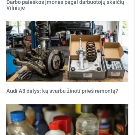
Darbo paieškos įmonės pagal darbuotojų skaičių
Vilniuje
Audi A3 dalys: ką svarbu žinoti prieš remontą?