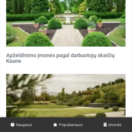
Apželdinimo įmonės pagal darbuotojų skaičių
Kaune
Naujausi
Populiariausi
Įmonės