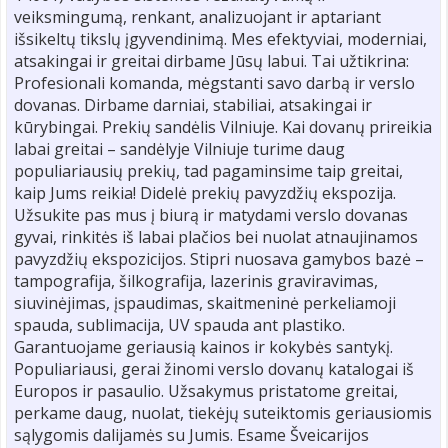
veiksmingumą, renkant, analizuojant ir aptariant
išsikeltų tikslų įgyvendinimą. Mes efektyviai, moderniai,
atsakingai ir greitai dirbame Jūsų labui. Tai užtikrina:
Profesionali komanda, mėgstanti savo darbą ir verslo
dovanas. Dirbame darniai, stabiliai, atsakingai ir
kūrybingai. Prekių sandėlis Vilniuje. Kai dovanų prireikia
labai greitai – sandėlyje Vilniuje turime daug
populiariausių prekių, tad pagaminsime taip greitai,
kaip Jums reikia! Didelė prekių pavyzdžių ekspozija.
Užsukite pas mus į biurą ir matydami verslo dovanas
gyvai, rinkitės iš labai plačios bei nuolat atnaujinamos
pavyzdžių ekspozicijos. Stipri nuosava gamybos bazė –
tampografija, šilkografija, lazerinis graviravimas,
siuvinėjimas, įspaudimas, skaitmeninė perkeliamoji
spauda, sublimacija, UV spauda ant plastiko.
Garantuojame geriausią kainos ir kokybės santykį.
Populiariausi, gerai žinomi verslo dovanų katalogai iš
Europos ir pasaulio. Užsakymus pristatome greitai,
perkame daug, nuolat, tiekėjų suteiktomis geriausiomis
sąlygomis dalijamės su Jumis. Esame Šveicarijos