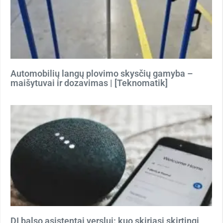
Automobilių langų plovimo skysčių gamyba –
maišytuvai ir dozavimas | [Teknomatik]
DI balso asistentai verslui: kuo skiriasi skirtingi