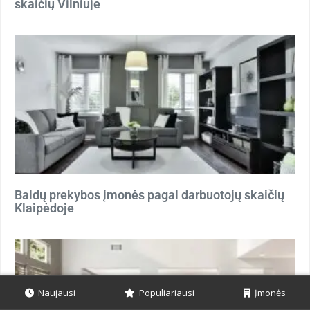
skaičių Vilniuje
Baldų prekybos įmonės pagal darbuotojų skaičių
Klaipėdoje
Naujausi
Populiariausi
Įmonės