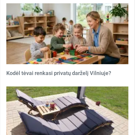
Kodėl tėvai renkasi privatų darželį Vilniuje?