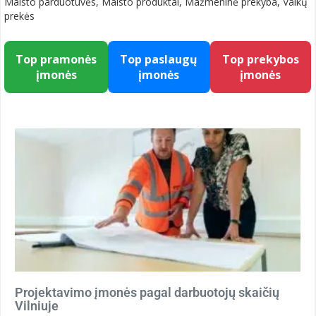
Maisto parduotuvės, Maisto produktai, Mažmeninė prekyba, Vaikų
prekės
Top pramonės
Top paslaugų
Top prekybos
įmonės
įmonės
įmonės
Projektavimo įmonės pagal darbuotojų skaičių
Vilniuje