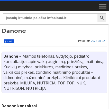
Search Button
Search
for:
Danone
Paskelbta
2024-08-02
Įmonė
Danone
– Mamos telefonas. Gydytojo, pediatro
konsultacijos apie vaikų auginimą, priežiūrą, maitinimą.
Kūdikių mitybos, priežiūros, medicinos prekės,
vaikiškos prekės, zondinio maitinimo produktai –
didmeninė, mažmeninė prekyba. Klinikiniai produktai –
prekyba. MILUPA, NUTRICIA, TOP TOP, NUK,
NUTRISON, NUTRICIJA.
Danone kontaktai