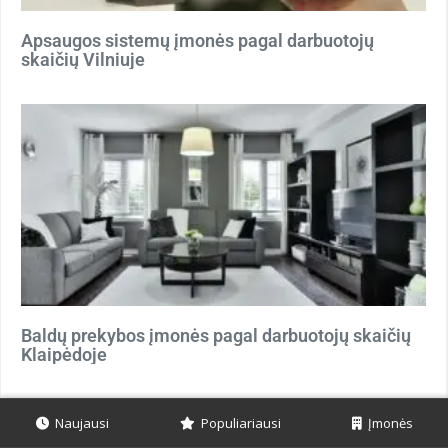
Apsaugos sistemų įmonės pagal darbuotojų
skaičių Vilniuje
Baldų prekybos įmonės pagal darbuotojų skaičių
Klaipėdoje
Naujausi
Populiariausi
Įmonės