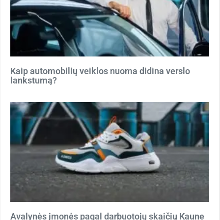
Kaip automobilių veiklos nuoma didina verslo
lankstumą?
Avalynės įmonės pagal darbuotojų skaičių Kaune