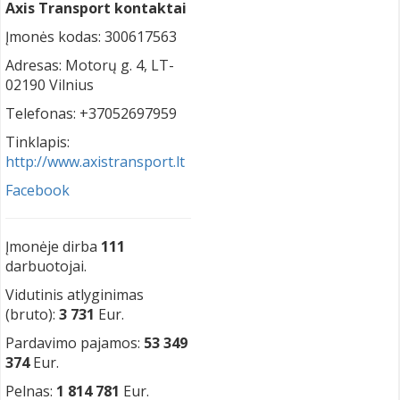
Axis Transport kontaktai
Įmonės kodas: 300617563
Adresas: Motorų g. 4, LT-
02190 Vilnius
Telefonas: +37052697959
Tinklapis:
http://www.axistransport.lt
Facebook
Įmonėje dirba
111
darbuotojai.
Vidutinis atlyginimas
(bruto):
3 731
Eur.
Pardavimo pajamos:
53 349
374
Eur.
Pelnas:
1 814 781
Eur.