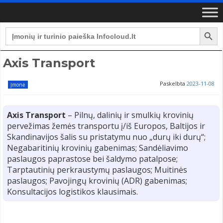
Search Button
Search
for:
Axis Transport
Paskelbta
2023-11-08
Įmonė
Axis Transport
– Pilnų, dalinių ir smulkių krovinių
pervežimas žemės transportu į/iš Europos, Baltijos ir
Skandinavijos šalis su pristatymu nuo „durų iki durų“;
Negabaritinių krovinių gabenimas; Sandėliavimo
paslaugos paprastose bei šaldymo patalpose;
Tarptautinių perkraustymų paslaugos; Muitinės
paslaugos; Pavojingų krovinių (ADR) gabenimas;
Konsultacijos logistikos klausimais.