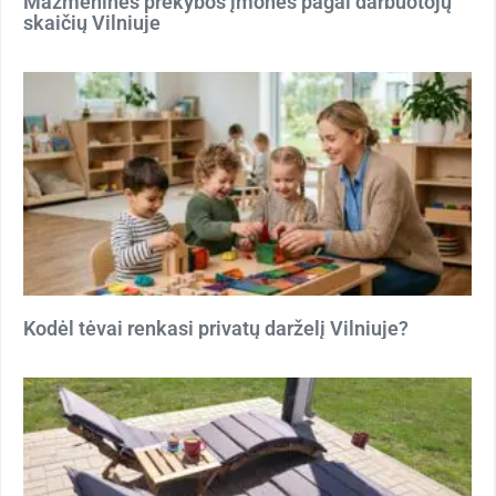
Mažmeninės prekybos įmonės pagal darbuotojų
skaičių Vilniuje
Kodėl tėvai renkasi privatų darželį Vilniuje?