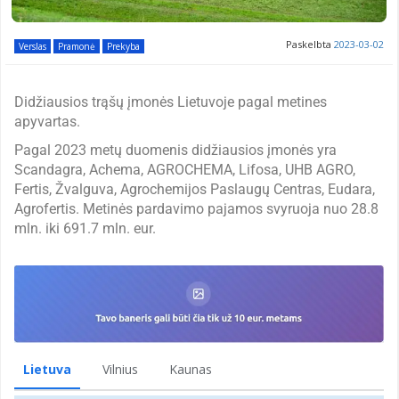
Paskelbta
2023-03-02
Verslas
Pramonė
Prekyba
Didžiausios trąšų įmonės Lietuvoje pagal metines
apyvartas.
Pagal 2023 metų duomenis didžiausios įmonės yra
Scandagra, Achema, AGROCHEMA, Lifosa, UHB AGRO,
Fertis, Žvalguva, Agrochemijos Paslaugų Centras, Eudara,
Agrofertis. Metinės pardavimo pajamos svyruoja nuo 28.8
mln. iki 691.7 mln. eur.
Lietuva
Vilnius
Kaunas