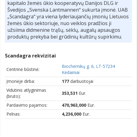
kapitalo žemės ūkio kooperatyvų Danijos DLG ir
Švedijos „Svenska Lantmannen“ sukurta įmonė. UAB
„Scandagra“ yra viena lyderiaujančių įmonių Lietuvos
žemės ūkio sektoriuje, nuo veiklos pradžios ji
užsiima didmenine trąšų, sėklų, augalų apsaugos
produktų prekyba bei grūdinių kultūrų supirkimu.
Scandagra rekvizitai
Biochemikų g. 6, LT-57234
Centrinė būstinė:
Kėdainiai
Įmonėje dirba:
177
darbuotojai
Vidutinis atlyginimas
353,531
Eur.
(bruto):
Pardavimo pajamos:
470,963,000
Eur.
Pelnas:
4,236,000
Eur.