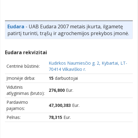
Eudara
- UAB Eudara 2007 metais įkurta, ilgametę
patirtį turinti, trąšų ir agrochemijos prekybos įmonė.
Eudara rekvizitai
Kudirkos Naumiesčio g. 2, Kybartai, LT-
Centrinė būstinė:
70414 Vilkaviškio r.
Įmonėje dirba:
15
darbuotojai
Vidutinis
276,800
Eur.
atlyginimas (bruto):
Pardavimo
47,300,383
Eur.
pajamos:
Pelnas:
78,315
Eur.