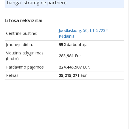
banga“ strateginė partnerė.
Lifosa rekvizitai
Juodkiškio g. 50, LT-57232
Centrinė būstinė:
Kėdainiai
Įmonėje dirba:
952
darbuotojai
Vidutinis atlyginimas
283,981
Eur.
(bruto):
Pardavimo pajamos:
224,445,907
Eur.
Pelnas:
25,215,271
Eur.