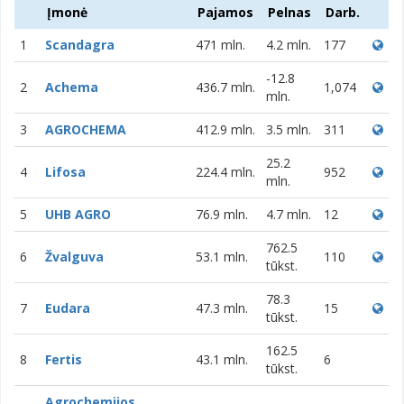
Įmonė
Pajamos
Pelnas
Darb.
1
Scandagra
471 mln.
4.2 mln.
177
-12.8
2
Achema
436.7 mln.
1,074
mln.
3
AGROCHEMA
412.9 mln.
3.5 mln.
311
25.2
4
Lifosa
224.4 mln.
952
mln.
5
UHB AGRO
76.9 mln.
4.7 mln.
12
762.5
6
Žvalguva
53.1 mln.
110
tūkst.
78.3
7
Eudara
47.3 mln.
15
tūkst.
162.5
8
Fertis
43.1 mln.
6
tūkst.
Agrochemijos