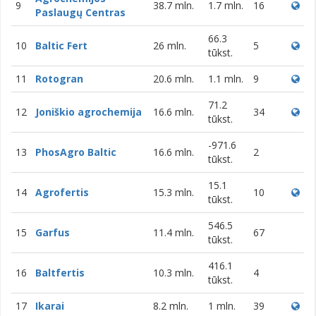
9
38.7 mln.
1.7 mln.
16
Paslaugų Centras
66.3
10
Baltic Fert
26 mln.
5
tūkst.
11
Rotogran
20.6 mln.
1.1 mln.
9
71.2
12
Joniškio agrochemija
16.6 mln.
34
tūkst.
-971.6
13
PhosAgro Baltic
16.6 mln.
2
tūkst.
15.1
14
Agrofertis
15.3 mln.
10
tūkst.
546.5
15
Garfus
11.4 mln.
67
tūkst.
416.1
16
Baltfertis
10.3 mln.
4
tūkst.
17
Ikarai
8.2 mln.
1 mln.
39