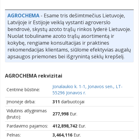
AGROCHEMA
- Esame tris dešimtmečius Lietuvoje,
Latvijoje ir Estijoje veiklą vystanti agroverslo
bendrovė, skystų azoto trąšų rinkos lyderė Lietuvoje.
Nuolat tobuliname azoto trąšų asortimentą ir
kokybę, rengiame konsultacijas ir praktines
rekomendacijas klientams, siūlome efektyvias augalų
apsaugos priemones bei išgrynintą sėklų krepšelį.
AGROCHEMA rekvizitai
Jonalaukio k. 1-1, Jonavos sen., LT-
Centrinė būstinė:
55296 Jonavos r.
Įmonėje dirba:
311
darbuotojai
Vidutinis atlyginimas
277,998
Eur.
(bruto):
Pardavimo pajamos:
412,898,742
Eur.
Pelnas:
3,464,116
Eur.