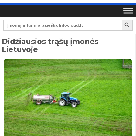
Search Button
Search
for:
Didžiausios trąšų įmonės
Lietuvoje