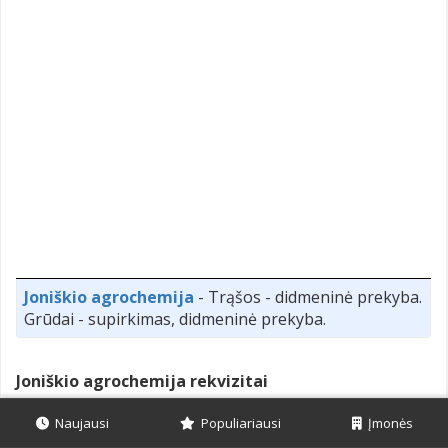
Joniškio agrochemija
- Trąšos - didmeninė prekyba.
Grūdai - supirkimas, didmeninė prekyba.
Joniškio agrochemija rekvizitai
Centrinė būstinė:
Sandėlių g. 7, LT-84169 Joniškis
Naujausi
Populiariausi
Įmonės
Įmonėje dirba:
34
darbuotojai