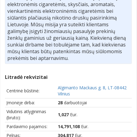
elektronėmis cigaretėmis, skysčiais, aromatais,
vienkartinėmis elektroninėmis cigaretėmis bei
siūlantis plačiausią nikotino druskų pasirinkimą
Lietuvoje. Mūsų misija yra suteikti klientams
galimybę įsigyti žinomiausių pasaulyje prekinių
ženklų gaminius už geriausią kainą. Kiekvieną dieną
sunkiai dirbame bei tobulėjame tam, kad kiekvienas
mūsų klientas būtų patenkintas mūsų siūlomomis
prekėmis bei aptarnavimu.
Litradė rekvizitai
Algimanto Mackaus g. 8, LT-08442
Centrinė būstinė:
Vilnius
Įmonėje dirba:
28
darbuotojai
Vidutinis atlyginimas
1,027
Eur.
(bruto):
Pardavimo pajamos:
14,791,108
Eur.
Pelnas:
304,817
Eur.