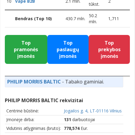
10
Vape B2B
2.1 mln.
2
tūkst.
50.2
Bendras (Top 10)
430.7 mln.
1,711
mln.
Top
Top
Top
pramonės
paslaugų
prekybos
įmonės
įmonės
įmonės
PHILIP MORRIS BALTIC
- Tabako gaminiai.
PHILIP MORRIS BALTIC rekvizitai
Centrinė būstinė:
Jogailos g. 4, LT-01116 Vilnius
Įmonėje dirba:
131
darbuotojai
Vidutinis atlyginimas (bruto):
778,574
Eur.