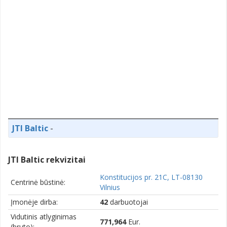
JTI Baltic
-
JTI Baltic rekvizitai
Konstitucijos pr. 21C, LT-08130
Centrinė būstinė:
Vilnius
Įmonėje dirba:
42
darbuotojai
Vidutinis atlyginimas
771,964
Eur.
(bruto):