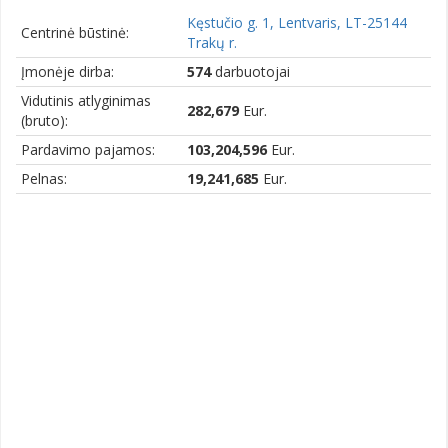
Kęstučio g. 1, Lentvaris, LT-25144
Centrinė būstinė:
Trakų r.
Įmonėje dirba:
574
darbuotojai
Vidutinis atlyginimas
282,679
Eur.
(bruto):
Pardavimo pajamos:
103,204,596
Eur.
Pelnas:
19,241,685
Eur.