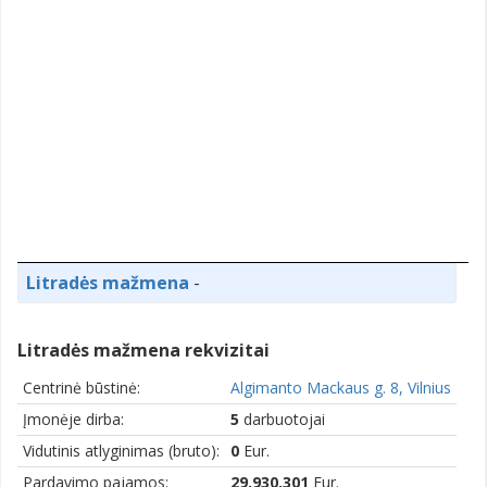
Litradės mažmena
-
Litradės mažmena rekvizitai
Centrinė būstinė:
Algimanto Mackaus g. 8, Vilnius
Įmonėje dirba:
5
darbuotojai
Vidutinis atlyginimas (bruto):
0
Eur.
Pardavimo pajamos:
29,930,301
Eur.