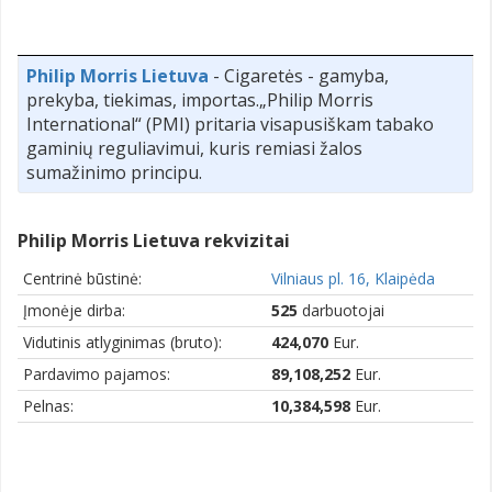
Philip Morris Lietuva
- Cigaretės - gamyba,
prekyba, tiekimas, importas.„Philip Morris
International“ (PMI) pritaria visapusiškam tabako
gaminių reguliavimui, kuris remiasi žalos
sumažinimo principu.
Philip Morris Lietuva rekvizitai
Centrinė būstinė:
Vilniaus pl. 16, Klaipėda
Įmonėje dirba:
525
darbuotojai
Vidutinis atlyginimas (bruto):
424,070
Eur.
Pardavimo pajamos:
89,108,252
Eur.
Pelnas:
10,384,598
Eur.