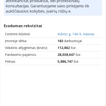
atitinkančius produktus, bei profesionalų
konsultacijas. Garantuojame savo pirkėjams tik
aukščiausios kokybės, įvairių rūšių e.
Ecodumas rekvizitai
Centrinė būstinė:
Kulvos g. 14A-9, Kaunas
Įmonėje dirba:
182
darbuotojai
Vidutinis atlyginimas (bruto):
112,862
Eur.
Pardavimo pajamos:
28,038,647
Eur.
Pelnas:
5,886,747
Eur.