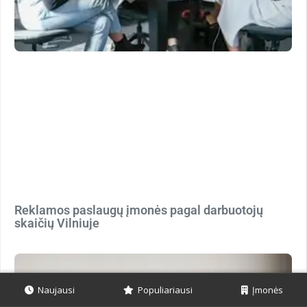
Reklamos paslaugų įmonės pagal darbuotojų
skaičių Vilniuje
Naujausi
Populiariausi
Įmonės