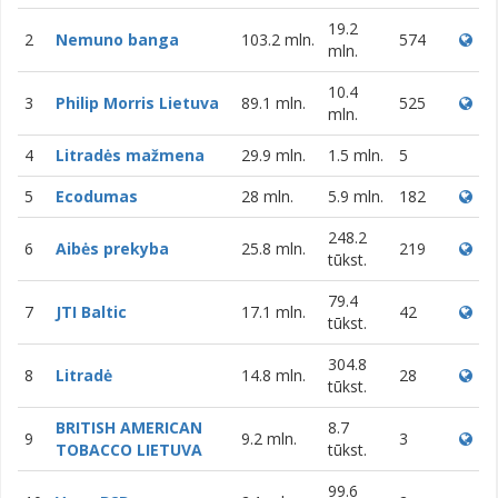
19.2
2
Nemuno banga
103.2 mln.
574
mln.
10.4
3
Philip Morris Lietuva
89.1 mln.
525
mln.
4
Litradės mažmena
29.9 mln.
1.5 mln.
5
5
Ecodumas
28 mln.
5.9 mln.
182
248.2
6
Aibės prekyba
25.8 mln.
219
tūkst.
79.4
7
JTI Baltic
17.1 mln.
42
tūkst.
304.8
8
Litradė
14.8 mln.
28
tūkst.
BRITISH AMERICAN
8.7
9
9.2 mln.
3
TOBACCO LIETUVA
tūkst.
99.6