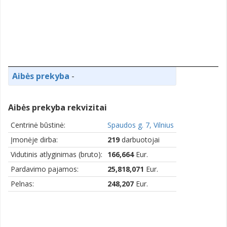
Aibės prekyba
-
Aibės prekyba rekvizitai
Centrinė būstinė:
Spaudos g. 7, Vilnius
Įmonėje dirba:
219
darbuotojai
Vidutinis atlyginimas (bruto):
166,664
Eur.
Pardavimo pajamos:
25,818,071
Eur.
Pelnas:
248,207
Eur.