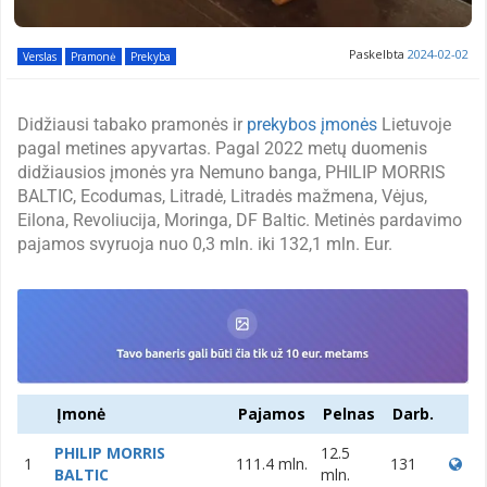
Paskelbta
2024-02-02
Verslas
Pramonė
Prekyba
Didžiausi tabako pramonės ir
prekybos įmonės
Lietuvoje
pagal metines apyvartas. Pagal 2022 metų duomenis
didžiausios įmonės yra Nemuno banga, PHILIP MORRIS
BALTIC, Ecodumas, Litradė, Litradės mažmena, Vėjus,
Eilona, Revoliucija, Moringa, DF Baltic. Metinės pardavimo
pajamos svyruoja nuo 0,3 mln. iki 132,1 mln. Eur.
Įmonė
Pajamos
Pelnas
Darb.
PHILIP MORRIS
12.5
1
111.4 mln.
131
BALTIC
mln.