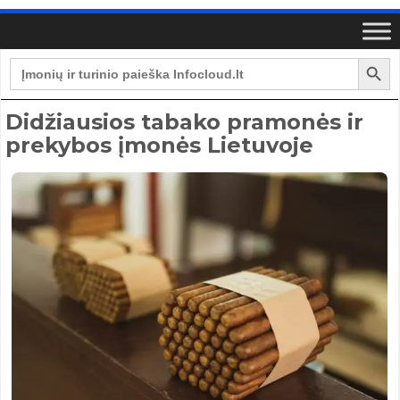
Search Button
Search
for:
Didžiausios tabako pramonės ir
prekybos įmonės Lietuvoje