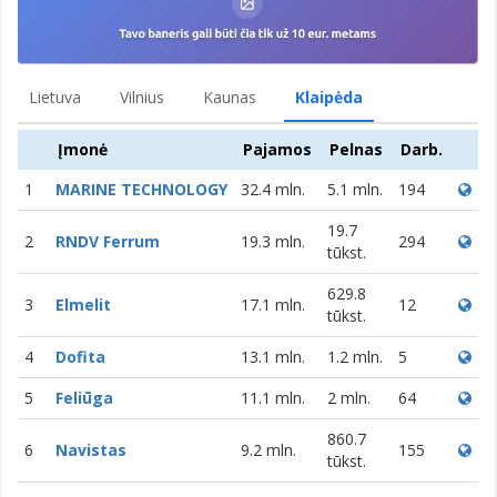
Lietuva
Vilnius
Kaunas
Klaipėda
Įmonė
Pajamos
Pelnas
Darb.
1
MARINE TECHNOLOGY
32.4 mln.
5.1 mln.
194
19.7
2
RNDV Ferrum
19.3 mln.
294
tūkst.
629.8
3
Elmelit
17.1 mln.
12
tūkst.
4
Dofita
13.1 mln.
1.2 mln.
5
5
Feliūga
11.1 mln.
2 mln.
64
860.7
6
Navistas
9.2 mln.
155
tūkst.