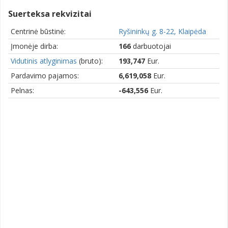
Suerteksa rekvizitai
Centrinė būstinė:
Ryšininkų g. 8-22, Klaipėda
Įmonėje dirba:
166
darbuotojai
Vidutinis atlyginimas
(bruto):
193,747
Eur.
Pardavimo pajamos:
6,619,058
Eur.
Pelnas:
-643,556
Eur.