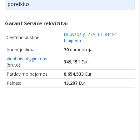
poreikius.
Garant Service rekvizitai
Dubysos g. 27A, LT-91181
Centrinė būstinė:
Klaipėda
Įmonėje dirba:
70
darbuotojai
Vidutinis atlyginimas
349,151
Eur.
(bruto):
Pardavimo pajamos:
8,654,533
Eur.
Pelnas:
13,207
Eur.