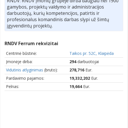
RNDV: RNDV įmonių grupėje dirba daugiau nei 1900
gamybos, projektų valdymo ir administracijos
darbuotojų, kurių kompetencijos, patirtis ir
profesionalus komandinis darbas slypi už šimtų
įgyvendintų projektų.
RNDV Ferrum rekvizitai
Centrinė būstinė:
Taikos pr. 52C, Klaipėda
Įmonėje dirba:
294
darbuotojai
Vidutinis atlyginimas
(bruto):
278,716
Eur.
Pardavimo pajamos:
19,332,202
Eur.
Pelnas:
19,664
Eur.