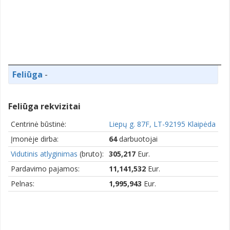
Feliūga
-
Feliūga rekvizitai
Centrinė būstinė:
Liepų g. 87F, LT-92195 Klaipėda
Įmonėje dirba:
64
darbuotojai
Vidutinis atlyginimas
(bruto):
305,217
Eur.
Pardavimo pajamos:
11,141,532
Eur.
Pelnas:
1,995,943
Eur.