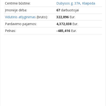
Centrinė būstinė:
Dubysos g. 37A, Klaipėda
Įmonėje dirba:
67
darbuotojai
Vidutinis atlyginimas
(bruto):
322,896
Eur.
Pardavimo pajamos:
4,372,038
Eur.
Pelnas:
-485,416
Eur.