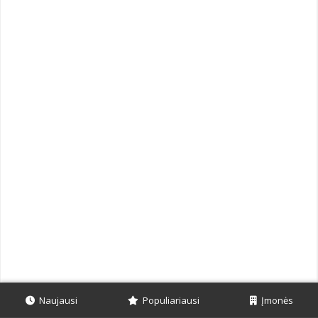
Naujausi
Populiariausi
Įmonės