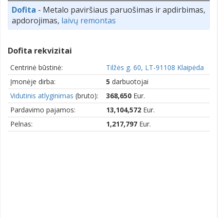
Dofita
- Metalo paviršiaus paruošimas ir apdirbimas,
apdorojimas,
laivų remontas
Dofita rekvizitai
Centrinė būstinė:
Tilžės g. 60, LT-91108 Klaipėda
Įmonėje dirba:
5
darbuotojai
Vidutinis atlyginimas
(bruto):
368,650
Eur.
Pardavimo pajamos:
13,104,572
Eur.
Pelnas:
1,217,797
Eur.