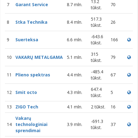
13.2
7
Garant Service
8.7 mln.
70
tūkst.
517.3
8
Stka Technika
8.4 mln.
26
tūkst.
-643.6
9
Suerteksa
6.6 mln.
166
tūkst.
315
10
VAKARŲ METALGAMA
5.1 mln.
79
tūkst.
-485.4
11
Plieno spektras
4.4 mln.
67
tūkst.
647.4
12
Smit octo
4.3 mln.
5
tūkst.
13
ZIGO Tech
4.1 mln.
2 tūkst.
16
Vakarų
-691.3
14
technologiniai
3.9 mln.
37
tūkst.
sprendimai