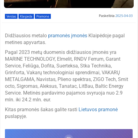
Paskelbta
2025-04-03
Verslas
Klaipėda
Pramonė
Didžiausios metalo
pramonės įmonės
Klaipėdoje pagal
metines apyvartas.
Pagal 2023 metų duomenis didžiausios įmonės yra
MARINE TECHNOLOGY, Elmelit, RNDV Ferrum, Garant
Service, Feliūga, Dofita, Suerteksa, Stka Technika,
Grinforta, Vakarų technologiniai sprendimai, VAKARŲ
METALGAMA, Navistas, Plieno spektras, ZIGO Tech, Smit
octo, Sigromas, Aleksus, Tanatac, LitBau, Baltic Energy
Service. Metinės pardavimo pajamos svyruoja nuo 2.9
mln. iki 24.2 mln. eur.
Kitas pramonės šakas galite rasti
Lietuvos pramonė
puslapyje.