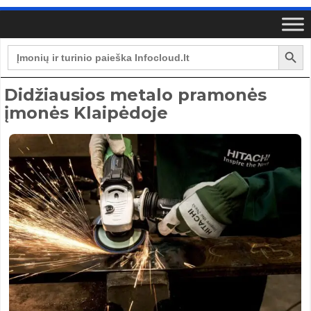
Search Button
Search
for:
Didžiausios metalo pramonės
įmonės Klaipėdoje