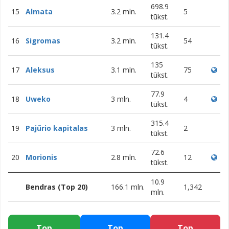
698.9
15
Almata
3.2 mln.
5
tūkst.
131.4
16
Sigromas
3.2 mln.
54
tūkst.
135
17
Aleksus
3.1 mln.
75
tūkst.
77.9
18
Uweko
3 mln.
4
tūkst.
315.4
19
Pajūrio kapitalas
3 mln.
2
tūkst.
72.6
20
Morionis
2.8 mln.
12
tūkst.
10.9
Bendras (Top 20)
166.1 mln.
1,342
mln.
Top
Top
Top