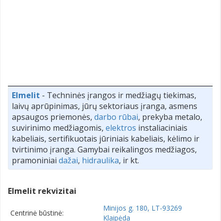
Elmelit
- Techninės įrangos ir medžiagų tiekimas,
laivų aprūpinimas, jūrų sektoriaus įranga, asmens
apsaugos priemonės,
darbo rūbai
, prekyba metalo,
suvirinimo medžiagomis,
elektros
instaliaciniais
kabeliais, sertifikuotais jūriniais kabeliais, kėlimo ir
tvirtinimo įranga. Gamybai reikalingos medžiagos,
pramoniniai
dažai
,
hidraulika
, ir kt.
Elmelit rekvizitai
Minijos g. 180, LT-93269
Centrinė būstinė:
Klaipėda