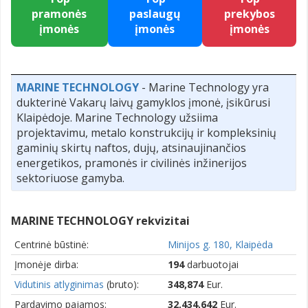
pramonės
paslaugų
prekybos
įmonės
įmonės
įmonės
MARINE TECHNOLOGY
- Marine Technology yra
dukterinė Vakarų laivų gamyklos įmonė, įsikūrusi
Klaipėdoje. Marine Technology užsiima
projektavimu, metalo konstrukcijų ir kompleksinių
gaminių skirtų naftos, dujų, atsinaujinančios
energetikos, pramonės ir civilinės inžinerijos
sektoriuose gamyba.
MARINE TECHNOLOGY rekvizitai
Centrinė būstinė:
Minijos g. 180, Klaipėda
Įmonėje dirba:
194
darbuotojai
Vidutinis atlyginimas
(bruto):
348,874
Eur.
Pardavimo pajamos:
32,434,642
Eur.