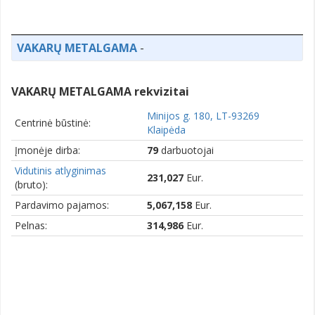
VAKARŲ METALGAMA
-
VAKARŲ METALGAMA rekvizitai
Minijos g. 180, LT-93269
Centrinė būstinė:
Klaipėda
Įmonėje dirba:
79
darbuotojai
Vidutinis atlyginimas
231,027
Eur.
(bruto):
Pardavimo pajamos:
5,067,158
Eur.
Pelnas:
314,986
Eur.