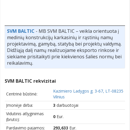
SVM BALTIC
- MB SVM BALTIC – veikla orientuota į
medinių konstrukcijų karkasinių ir rąstinių namų
projektavimą, gamybą, statybą bei projektų valdymą.
Didžiąją dalį namų realizuojame eksporto rinkose ir
siekiame prisitaikyti prie kiekvienos šalies normų bei
reikalavimų.
SVM BALTIC rekvizitai
Kazimiero Ladygos g. 3-67, LT-08235
Centrinė būstinė:
Vilnius
Įmonėje dirba:
3
darbuotojai
Vidutinis atlyginimas
0
Eur.
(bruto):
Pardavimo pajamos:
293,633
Eur.