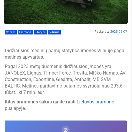
Paskelbta
2025-06-07
Verslas
Pramonė
Statyba
Vilnius
Didžiausios medinių namų statybos įmonės Vilniuje pagal
metines apyvartas.
Pagal 2023 metų duomenis didžiausios įmonės yra
JANOLEX, Lignas, Timber Force, Trevita, Miško Namas, AV
Construction, Exportline, Giedrita, Anthalit, MB SVM
BALTIC. Metinės pardavimo pajamos svyruoja nuo 293.6
tūkst. iki 7 mln. eur.
Kitas pramonės šakas galite rasti
Lietuvos pramonė
puslapyje.