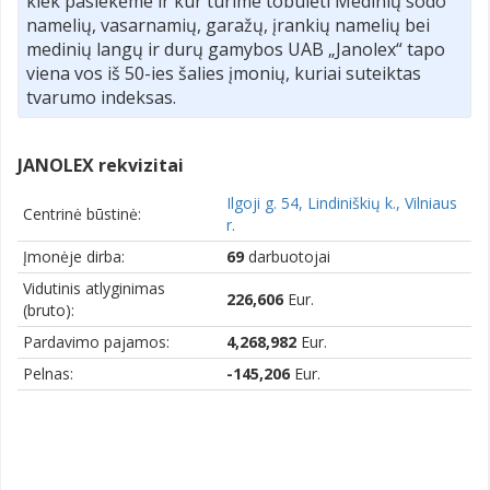
kiek pasiekėme ir kur turime tobulėti Medinių sodo
namelių, vasarnamių, garažų, įrankių namelių bei
medinių langų ir durų gamybos UAB „Janolex“ tapo
viena vos iš 50-ies šalies įmonių, kuriai suteiktas
tvarumo indeksas.
JANOLEX rekvizitai
Ilgoji g. 54, Lindiniškių k., Vilniaus
Centrinė būstinė:
r.
Įmonėje dirba:
69
darbuotojai
Vidutinis atlyginimas
226,606
Eur.
(bruto):
Pardavimo pajamos:
4,268,982
Eur.
Pelnas:
-145,206
Eur.