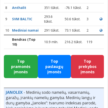
8
Anthalit
351 tūkst.
-76.1 tūkst.
2
293.6
9
SVM BALTIC
50.6 tūkst.
3
tūkst.
10
Mediniai namai
291 tūkst.
73.1 tūkst.
2
Bendras (Top
10.9 mln.
216.2 tūkst.
119
10)
Top
Top
Top
pramonės
paslaugų
prekybos
įmonės
įmonės
įmonės
JANOLEX
- Medinių sodo namelių, vasarnamių,
garažų, įrankių namelių gamyba. Medinių langų ir
durų gamyba „Janolex“: tvarumo indeksas parodė,