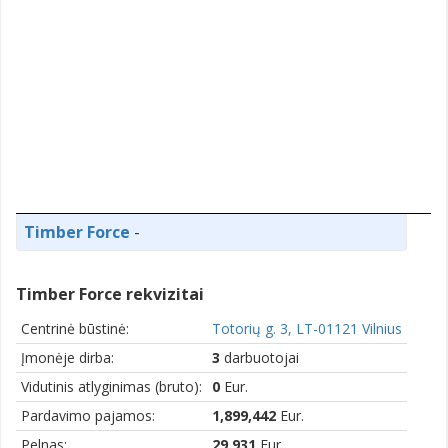
Timber Force
-
Timber Force rekvizitai
Centrinė būstinė:
Totorių g. 3, LT-01121 Vilnius
Įmonėje dirba:
3
darbuotojai
Vidutinis atlyginimas (bruto):
0
Eur.
Pardavimo pajamos:
1,899,442
Eur.
Pelnas:
29,931
Eur.