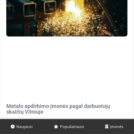
Metalo apdirbimo įmonės pagal darbuotojų
skaičių Vilniuje
Naujausi
Populiariausi
Įmonės