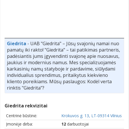
Giedrita
- UAB "Giedrita" – Jūsų svajonių namai nuo
pamatų iki rakto! "Giedrita" – tai patikimas partneris,
padėsiantis jums įgyvendinti svajonę apie nuosavus,
jaukius ir modernius namus. Mes specializuojamės
karkasinių namų statyboje ir pardavime, siūlydami
individualius sprendimus, pritaikytus kiekvieno
kliento poreikiams. Mūsų paslaugos: Kodėl verta
rinktis "Giedrita"?
Giedrita rekvizitai
Centrinė būstinė:
Krokuvos g. 13, LT-09314 Vilnius
Įmonėje dirba:
12
darbuotojai