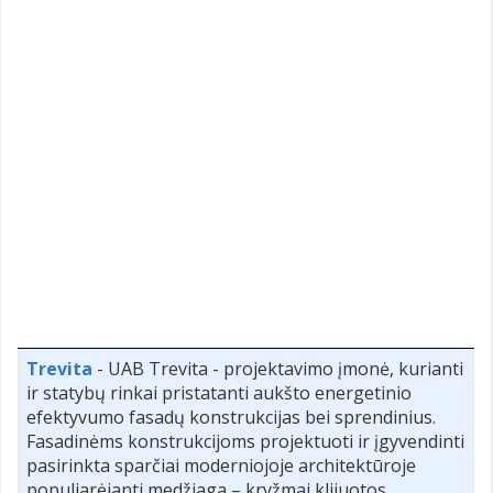
Trevita
- UAB Trevita - projektavimo įmonė, kurianti
ir statybų rinkai pristatanti aukšto energetinio
efektyvumo fasadų konstrukcijas bei sprendinius.
Fasadinėms konstrukcijoms projektuoti ir įgyvendinti
pasirinkta sparčiai moderniojoje architektūroje
populiarėjanti medžiaga – kryžmai klijuotos