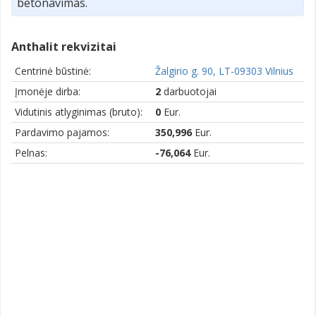
betonavimas.
Anthalit rekvizitai
Centrinė būstinė:
Žalgirio g. 90, LT-09303 Vilnius
Įmonėje dirba:
2
darbuotojai
Vidutinis atlyginimas (bruto):
0
Eur.
Pardavimo pajamos:
350,996
Eur.
Pelnas:
-76,064
Eur.