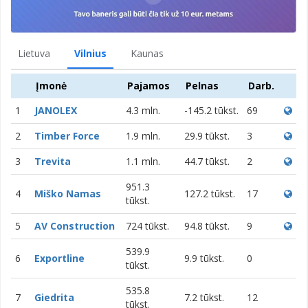
Lietuva
Vilnius
Kaunas
Įmonė
Pajamos
Pelnas
Darb.
1
JANOLEX
4.3 mln.
-145.2 tūkst.
69
2
Timber Force
1.9 mln.
29.9 tūkst.
3
3
Trevita
1.1 mln.
44.7 tūkst.
2
951.3
4
Miško Namas
127.2 tūkst.
17
tūkst.
5
AV Construction
724 tūkst.
94.8 tūkst.
9
539.9
6
Exportline
9.9 tūkst.
0
tūkst.
535.8
7
Giedrita
7.2 tūkst.
12
tūkst.