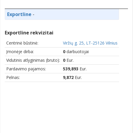
Exportline
-
Exportline rekvizitai
Centrinė būstinė:
Viržių g. 25, LT-25126 Vilnius
Įmonėje dirba:
0
darbuotojai
Vidutinis atlyginimas (bruto):
0
Eur.
Pardavimo pajamos:
539,893
Eur.
Pelnas:
9,872
Eur.