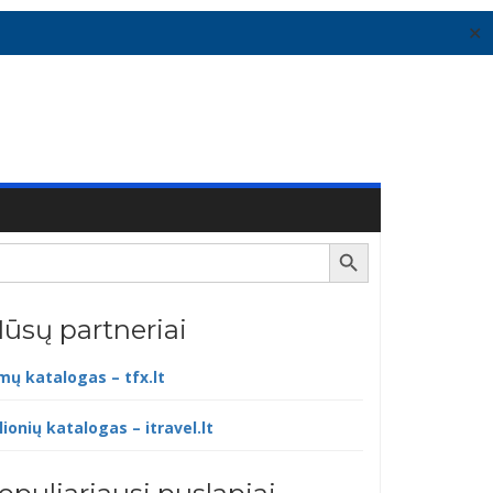
✕
Search Button
ūsų partneriai
lmų katalogas – tfx.lt
lionių katalogas – itravel.lt