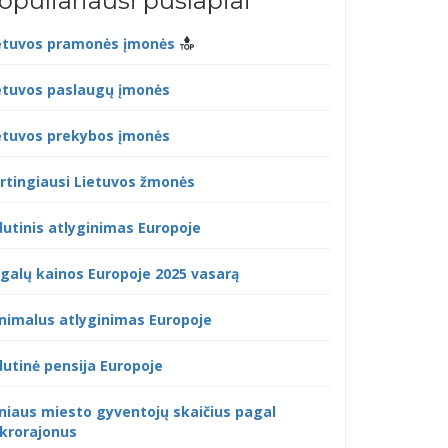
opuliariausi puslapiai
etuvos pramonės įmonės
etuvos paslaugų įmonės
etuvos prekybos įmonės
rtingiausi Lietuvos žmonės
dutinis atlyginimas Europoje
galų kainos Europoje 2025 vasarą
nimalus atlyginimas Europoje
dutinė pensija Europoje
lniaus miesto gyventojų skaičius pagal
krorajonus