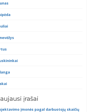
unas
aipėda
uliai
nevėžys
ytus
uskininkai
langa
akai
aujausi įrašai
ojektavimo įmonės pagal darbuotojų skaičių