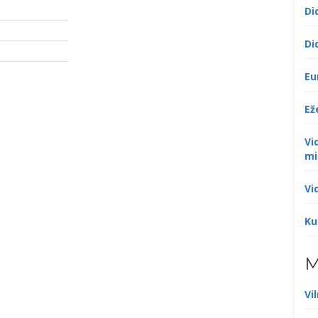
Di
Di
Eu
Ež
Vi
mi
Vi
Ku
M
Vi