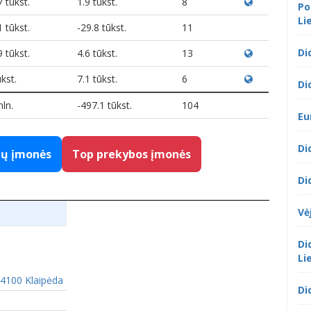
 tūkst.
1.9 tūkst.
8
Po
Li
 tūkst.
-29.8 tūkst.
11
Di
 tūkst.
4.6 tūkst.
13
kst.
7.1 tūkst.
6
Di
mln.
-497.1 tūkst.
104
Eu
Di
gų įmonės
Top prekybos įmonės
Di
Vė
Di
Li
94100 Klaipėda
Di