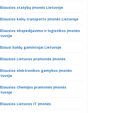
džiausios statybų įmonės Lietuvoje
džiausios kelių transporto įmonės Lietuvoje
džiausios ekspedijavimo ir logistikos įmonės
etuvoje
džiausi baldų gamintojai Lietuvoje
džiausios Lietuvos pramonės įmonės
džiausios elektronikos gamybos įmonės
etuvoje
džiausios chemijos pramonės įmonės
etuvoje
džiausios Lietuvos IT įmonės