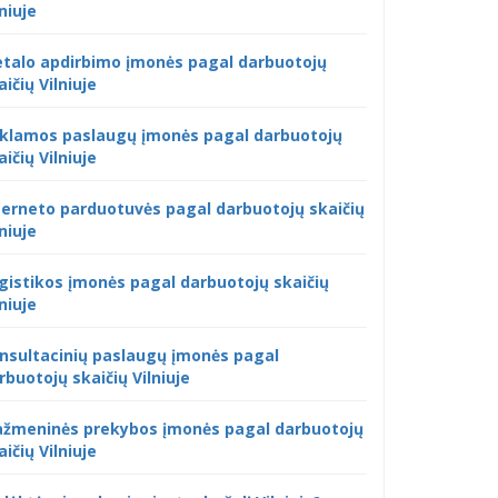
lniuje
talo apdirbimo įmonės pagal darbuotojų
aičių Vilniuje
klamos paslaugų įmonės pagal darbuotojų
aičių Vilniuje
terneto parduotuvės pagal darbuotojų skaičių
lniuje
gistikos įmonės pagal darbuotojų skaičių
lniuje
nsultacinių paslaugų įmonės pagal
rbuotojų skaičių Vilniuje
žmeninės prekybos įmonės pagal darbuotojų
aičių Vilniuje