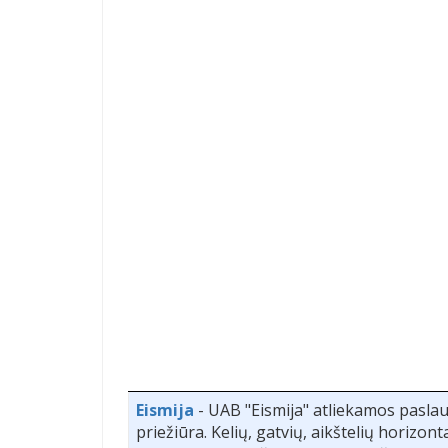
Eismija
- UAB "Eismija" atliekamos pasl
priežiūra. Kelių, gatvių, aikštelių horizon