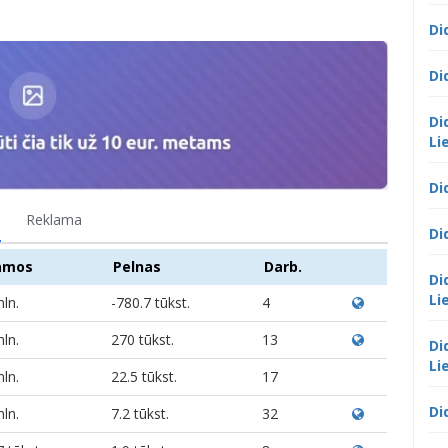
Di
Di
Di
Li
Di
Reklama
Di
amos
Pelnas
Darb.
Di
Li
mln.
-780.7 tūkst.
4
mln.
270 tūkst.
13
Di
Li
mln.
22.5 tūkst.
17
Di
mln.
7.2 tūkst.
32