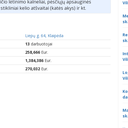
ičio lėtinimo kalneliai, pėsčiųjų apsauginės
Vi
 stikliniai kelio atšvaitai (katės akys) ir kt.
Me
sk
Re
Liepų g. 64, Klaipėda
sk
13
darbuotojai
258,666
Eur.
In
Vi
1,384,386
Eur.
270,032
Eur.
Lo
Vi
Ko
da
Ma
sk