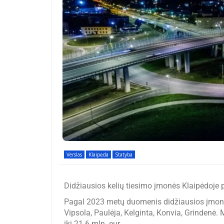
Verslas
Klaipėda
Statyba
Didžiausios kelių tiesimo įmonės Klaipėdoje 
Pagal 2023 metų duomenis didžiausios įmonės
Vipsola, Paulėja, Kelginta, Konvia, Grindenė
iki 21.6 mln. eur.