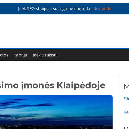
Įdėk SEO straipsnį su atgaline nuoroda
Infocloude
ietos
Istorija
Įdėk straipsnį
esimo įmonės Klaipėdoje
M
Fi
Ke