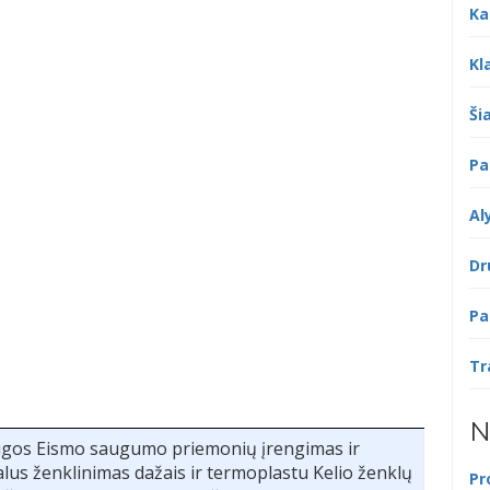
Ka
Kl
Šia
Pa
Al
Dr
Pa
Tr
N
augos Eismo saugumo priemonių įrengimas ir
talus ženklinimas dažais ir termoplastu Kelio ženklų
Pr