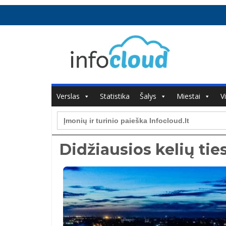
Verslas
Statistika
Šalys
Miestai
V
Search
for:
Didžiausios kelių ti