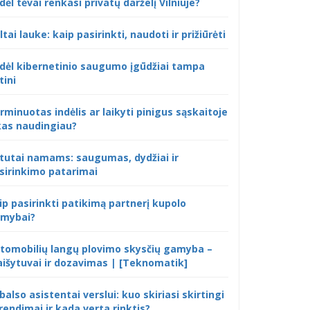
dėl tėvai renkasi privatų darželį Vilniuje?
ltai lauke: kaip pasirinkti, naudoti ir prižiūrėti
dėl kibernetinio saugumo įgūdžiai tampa
tini
rminuotas indėlis ar laikyti pinigus sąskaitoje
kas naudingiau?
tutai namams: saugumas, dydžiai ir
sirinkimo patarimai
ip pasirinkti patikimą partnerį kupolo
mybai?
tomobilių langų plovimo skysčių gamyba –
išytuvai ir dozavimas | [Teknomatik]
 balso asistentai verslui: kuo skiriasi skirtingi
rendimai ir kada verta rinktis?