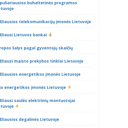
puliariausios buhalterinės programos
etuvoje
džiausios telekomunikacijų įmonės Lietuvoje
džiausi Lietuvos bankai
ropos šalys pagal gyventojų skaičių
džiausi maisto prekybos tinklai Lietuvoje
džiausios energetikos įmonės Lietuvoje
jo energetikos įmonės Lietuvoje
džiausi saulės elektrinių montuotojai
etuvoje
džiausios degalinės Lietuvoje