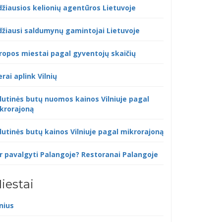
džiausios kelionių agentūros Lietuvoje
džiausi saldumynų gamintojai Lietuvoje
ropos miestai pagal gyventojų skaičių
erai aplink Vilnių
dutinės butų nuomos kainos Vilniuje pagal
krorajoną
dutinės butų kainos Vilniuje pagal mikrorajoną
r pavalgyti Palangoje? Restoranai Palangoje
iestai
lnius