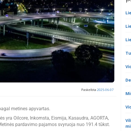
P
Li
Li
Li
Tu
Vi
De
Paskelbta
2025-06-07
Mi
Vi
pagal metines apyvartas.
 yra Oilcore, Inkomsta, Eismija, Kasaudra, AGORTA,
Vi
. Metinės pardavimo pajamos svyruoja nuo 191.4 tūkst.
mi