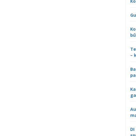
Ko
Gu
Ko
bū
Te
– 
Ba
pa
Ka
ga
Au
ma
DI
sp