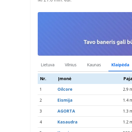
Lietuva
Vilnius
Kaunas
Klaipėda
Nr.
Įmonė
Paj
1
Oilcore
2.9 
2
Eismija
1.4 
3
AGORTA
1.3 
4
Kasaudra
1.2 