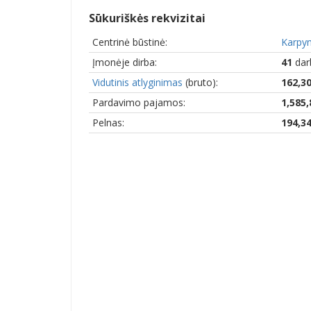
Sūkuriškės rekvizitai
Centrinė būstinė:
Karpyn
Įmonėje dirba:
41
dar
Vidutinis atlyginimas
(bruto):
162,3
Pardavimo pajamos:
1,585,
Pelnas:
194,3