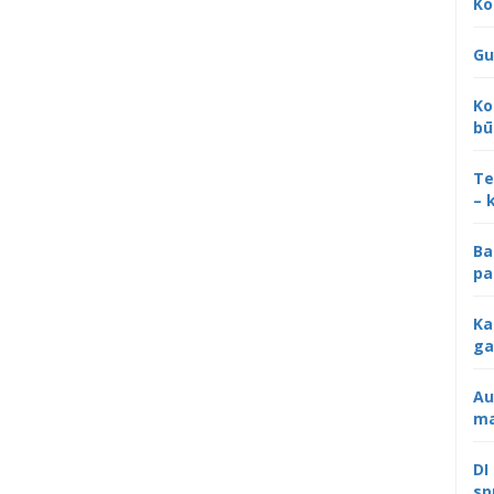
Ko
Gu
Ko
bū
Te
– 
Ba
pa
Ka
ga
Au
ma
DI
sp