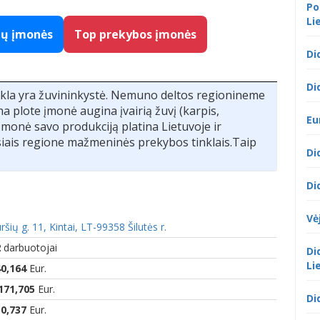
Po
Li
gų įmonės
Top prekybos įmonės
Di
Di
ekla yra žuvininkystė. Nemuno deltos regionineme
ha plote įmonė augina įvairią žuvį (karpis,
Eu
įmonė savo produkciją platina Lietuvoje ir
iais regione mažmeninės prekybos tinklais.Taip
Di
Di
Vė
ršių g. 11, Kintai, LT-99358 Šilutės r.
2
darbuotojai
Di
Li
0,164
Eur.
171,705
Eur.
Di
0,737
Eur.