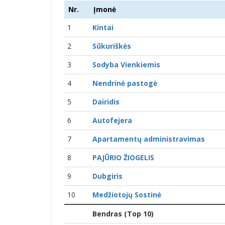
Nr.
Įmonė
1
Kintai
2
Sūkuriškės
3
Sodyba Vienkiemis
4
Nendrinė pastogė
5
Dairidis
6
Autofejera
7
Apartamentų administravimas
8
PAJŪRIO ŽIOGELIS
9
Dubgiris
10
Medžiotojų Sostinė
Bendras (Top 10)