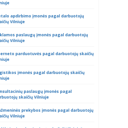
lniuje
talo apdirbimo įmonės pagal darbuotojų
aičių Vilniuje
klamos paslaugų įmonės pagal darbuotojų
aičių Vilniuje
terneto parduotuvės pagal darbuotojų skaičių
lniuje
gistikos įmonės pagal darbuotojų skaičių
lniuje
nsultacinių paslaugų įmonės pagal
rbuotojų skaičių Vilniuje
žmeninės prekybos įmonės pagal darbuotojų
aičių Vilniuje