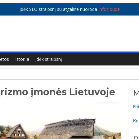
Įdėk SEO straipsnį su atgaline nuoroda
Infocloude
ietos
Istorija
Įdėk straipsnį
urizmo įmonės Lietuvoje
M
Fi
Ke