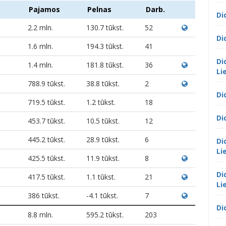
Pajamos
Pelnas
Darb.
Di
2.2 mln.
130.7 tūkst.
52
Di
1.6 mln.
194.3 tūkst.
41
Di
1.4 mln.
181.8 tūkst.
36
Li
788.9 tūkst.
38.8 tūkst.
2
Di
719.5 tūkst.
1.2 tūkst.
18
Di
453.7 tūkst.
10.5 tūkst.
12
445.2 tūkst.
28.9 tūkst.
6
Di
Li
425.5 tūkst.
11.9 tūkst.
8
Di
417.5 tūkst.
1.1 tūkst.
21
Li
386 tūkst.
-4.1 tūkst.
7
Di
8.8 mln.
595.2 tūkst.
203