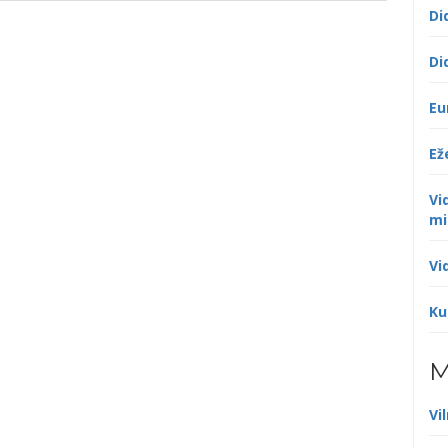
Di
Di
Eu
Ež
Vi
mi
Vi
Ku
M
Vi