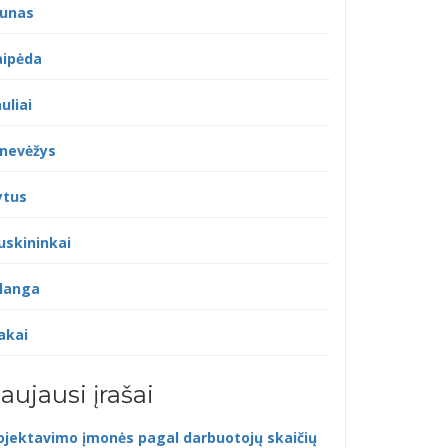
unas
aipėda
uliai
nevėžys
ytus
uskininkai
langa
akai
aujausi įrašai
ojektavimo įmonės pagal darbuotojų skaičių