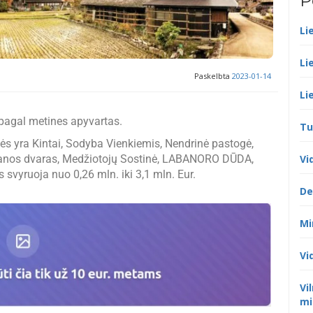
P
Li
Li
Paskelbta
2023-01-14
Li
pagal metines apyvartas.
Tu
 yra Kintai, Sodyba Vienkiemis, Nendrinė pastogė,
tjanos dvaras, Medžiotojų Sostinė, LABANORO DŪDA,
Vi
vyruoja nuo 0,26 mln. iki 3,1 mln. Eur.
De
Mi
Vi
Vi
mi