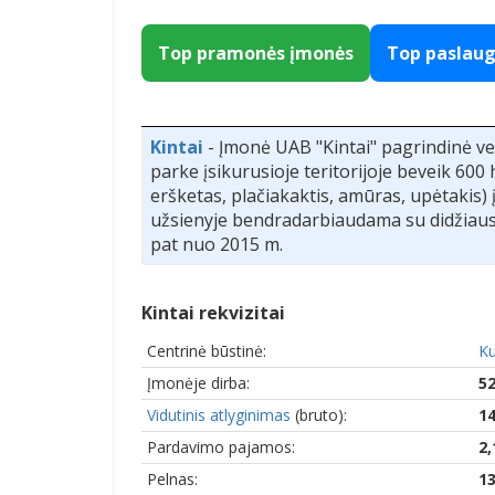
Top pramonės įmonės
Top paslau
Kintai
- Įmonė UAB "Kintai" pagrindinė v
parke įsikurusioje teritorijoje beveik 600 
eršketas, plačiakaktis, amūras, upėtakis) 
užsienyje bendradarbiaudama su didžiaus
pat nuo 2015 m.
Kintai rekvizitai
Centrinė būstinė:
Ku
Įmonėje dirba:
5
Vidutinis atlyginimas
(bruto):
14
Pardavimo pajamos:
2,
Pelnas:
13