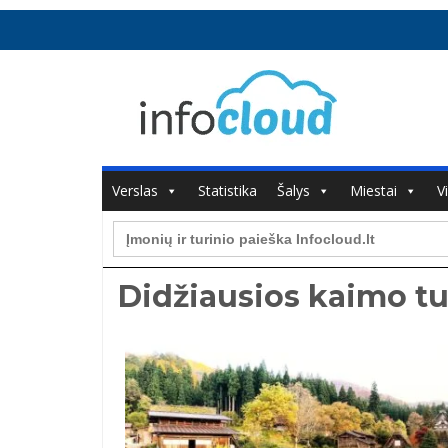
Verslas
Statistika
Šalys
Miestai
V
Search
for:
Didžiausios kaimo t