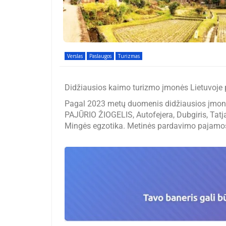
Verslas
Paslaugos
Turizmas
Didžiausios kaimo turizmo įmonės Lietuvoje 
Pagal 2023 metų duomenis didžiausios įmonės
PAJŪRIO ŽIOGELIS, Autofejera, Dubgiris, Ta
Mingės egzotika. Metinės pardavimo pajamos s