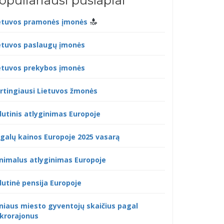
opuliariausi puslapiai
etuvos pramonės įmonės
etuvos paslaugų įmonės
etuvos prekybos įmonės
rtingiausi Lietuvos žmonės
dutinis atlyginimas Europoje
galų kainos Europoje 2025 vasarą
nimalus atlyginimas Europoje
dutinė pensija Europoje
lniaus miesto gyventojų skaičius pagal
krorajonus