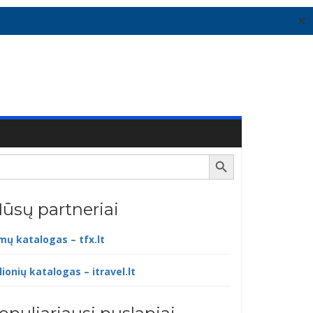
✕
Search Button
ūsų partneriai
lmų katalogas – tfx.lt
lionių katalogas – itravel.lt