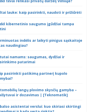
dėl tėvai renkasi privatų darželį Vilniuje?
ltai lauke: kaip pasirinkti, naudoti ir prižiūrėti
dėl kibernetinio saugumo įgūdžiai tampa
tini
rminuotas indėlis ar laikyti pinigus sąskaitoje
kas naudingiau?
tutai namams: saugumas, dydžiai ir
sirinkimo patarimai
ip pasirinkti patikimą partnerį kupolo
mybai?
tomobilių langų plovimo skysčių gamyba –
išytuvai ir dozavimas | [Teknomatik]
 balso asistentai verslui: kuo skiriasi skirtingi
rendimai ir kada verta rinktis?