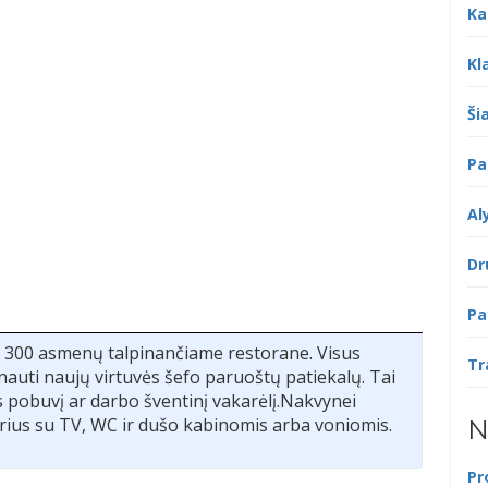
Ka
Kl
Šia
Pa
Al
Dr
Pa
ki 300 asmenų talpinančiame restorane. Visus
Tr
anauti naujų virtuvės šefo paruoštų patiekalų. Tai
 pobuvį ar darbo šventinį vakarėlį.Nakvynei
arius su TV, WC ir dušo kabinomis arba voniomis.
N
Pr