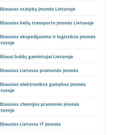
džiausios statybų įmonės Lietuvoje
džiausios kelių transporto įmonės Lietuvoje
džiausios ekspedijavimo ir logistikos įmonės
etuvoje
džiausi baldų gamintojai Lietuvoje
džiausios Lietuvos pramonės įmonės
džiausios elektronikos gamybos įmonės
etuvoje
džiausios chemijos pramonės įmonės
etuvoje
džiausios Lietuvos IT įmonės