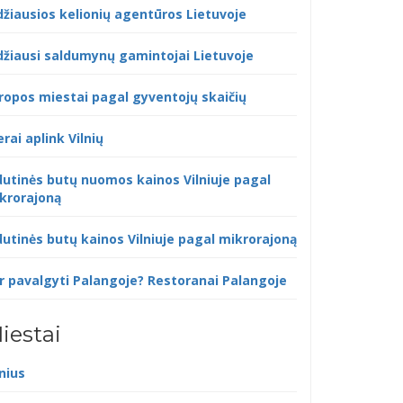
džiausios kelionių agentūros Lietuvoje
džiausi saldumynų gamintojai Lietuvoje
ropos miestai pagal gyventojų skaičių
erai aplink Vilnių
dutinės butų nuomos kainos Vilniuje pagal
krorajoną
dutinės butų kainos Vilniuje pagal mikrorajoną
r pavalgyti Palangoje? Restoranai Palangoje
iestai
lnius