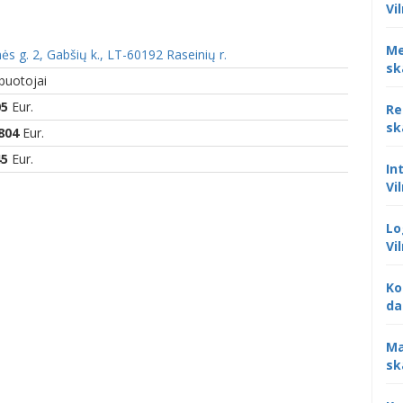
Vi
Me
ės g. 2, Gabšių k., LT-60192 Raseinių r.
sk
buotojai
05
Eur.
Re
sk
804
Eur.
45
Eur.
In
Vi
Lo
Vi
Ko
da
Ma
sk