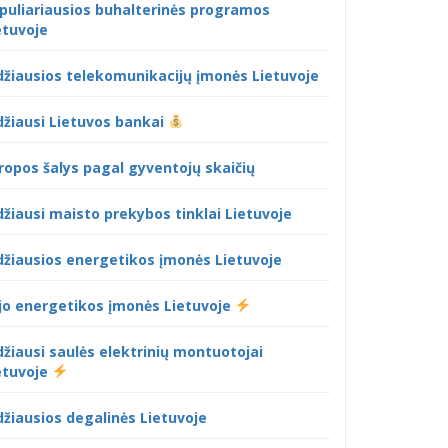
puliariausios buhalterinės programos
etuvoje
džiausios telekomunikacijų įmonės Lietuvoje
džiausi Lietuvos bankai
ropos šalys pagal gyventojų skaičių
džiausi maisto prekybos tinklai Lietuvoje
džiausios energetikos įmonės Lietuvoje
jo energetikos įmonės Lietuvoje
džiausi saulės elektrinių montuotojai
etuvoje
džiausios degalinės Lietuvoje