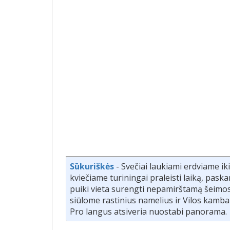
Sūkuriškės
- Svečiai laukiami erdviame i
kviečiame turiningai praleisti laiką, pask
puiki vieta surengti nepamirštamą šeimos
siūlome rastinius namelius ir Vilos kamb
Pro langus atsiveria nuostabi panorama.