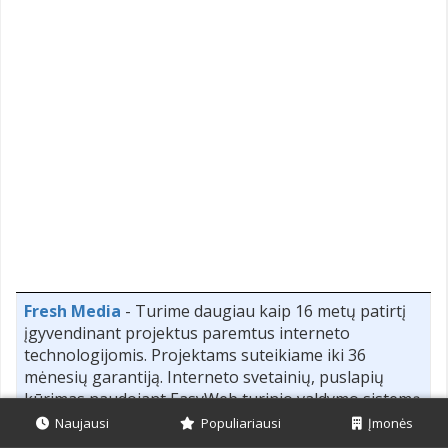
Fresh Media
- Turime daugiau kaip 16 metų patirtį
įgyvendinant projektus paremtus interneto
technologijomis. Projektams suteikiame iki 36
mėnesių garantiją. Interneto svetainių, puslapių
kūrimas naudojant EasyWeb turinio valdymo sistemą
(https://www.easyweb.lt) Vidaus komunikacijos,
Naujausi
Populiariausi
Įmonės
intraneto, ekstraneto sistemos, rekalinių skydelių