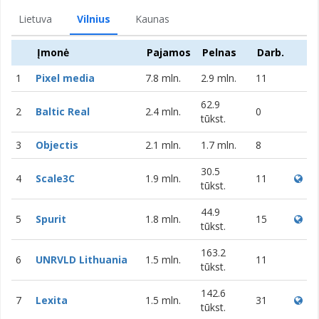
Lietuva
Vilnius
Kaunas
Įmonė
Pajamos
Pelnas
Darb.
1
Pixel media
7.8 mln.
2.9 mln.
11
62.9
2
Baltic Real
2.4 mln.
0
tūkst.
3
Objectis
2.1 mln.
1.7 mln.
8
30.5
4
Scale3C
1.9 mln.
11
tūkst.
44.9
5
Spurit
1.8 mln.
15
tūkst.
163.2
6
UNRVLD Lithuania
1.5 mln.
11
tūkst.
142.6
7
Lexita
1.5 mln.
31
tūkst.