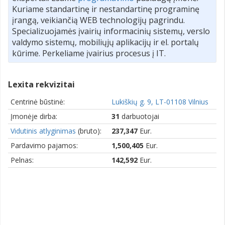
Kuriame standartinę ir nestandartinę programinę
įrangą, veikiančią WEB technologijų pagrindu.
Specializuojamės įvairių informacinių sistemų, verslo
valdymo sistemų, mobiliųjų aplikacijų ir el. portalų
kūrime. Perkeliame įvairius procesus į IT.
Lexita rekvizitai
Centrinė būstinė:
Lukiškių g. 9, LT-01108 Vilnius
Įmonėje dirba:
31
darbuotojai
Vidutinis atlyginimas
(bruto):
237,347
Eur.
Pardavimo pajamos:
1,500,405
Eur.
Pelnas:
142,592
Eur.