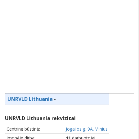
UNRVLD Lithuania
-
UNRVLD Lithuania rekvizitai
Centrinė būstinė:
Jogailos g. 9A, Vilnius
Įmonėje dirba:
11
darbuotojai