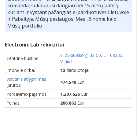
komanda, sukaupusi daugiau nei 15 metų patirtį,
kuriant ir vystant pažangias e-parduotuves Lietuvoje
ir Pabaltyje. Mūsų paslaugos: Mes „žinome kaip“
Mūsų portfolio
Electronic Lab rekvizitai
S. Žukausko g. 32-50, LT-08235
Centrinė būstinė:
Vilnius
Įmonėje dirba:
12
darbuotojai
Vidutinis atlyginimas
474,540
Eur.
(bruto):
Pardavimo pajamos:
1,207,626
Eur.
Pelnas:
206,862
Eur.