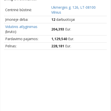
Ukmergės g. 126, LT-08100
Centrinė būstinė:
Vilnius
Įmonėje dirba:
12
darbuotojai
Vidutinis atlyginimas
204,393
Eur.
(bruto):
Pardavimo pajamos:
1,129,540
Eur.
Pelnas:
228,181
Eur.