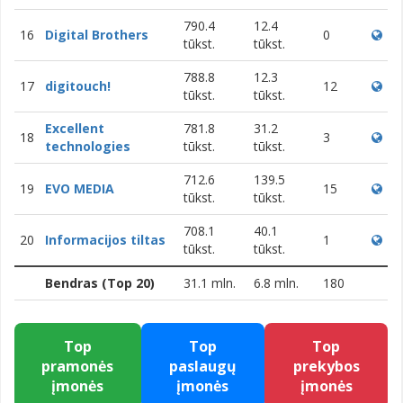
790.4
12.4
16
Digital Brothers
0
tūkst.
tūkst.
788.8
12.3
17
digitouch!
12
tūkst.
tūkst.
Excellent
781.8
31.2
18
3
technologies
tūkst.
tūkst.
712.6
139.5
19
EVO MEDIA
15
tūkst.
tūkst.
708.1
40.1
20
Informacijos tiltas
1
tūkst.
tūkst.
Bendras (Top 20)
31.1 mln.
6.8 mln.
180
Top
Top
Top
pramonės
paslaugų
prekybos
įmonės
įmonės
įmonės