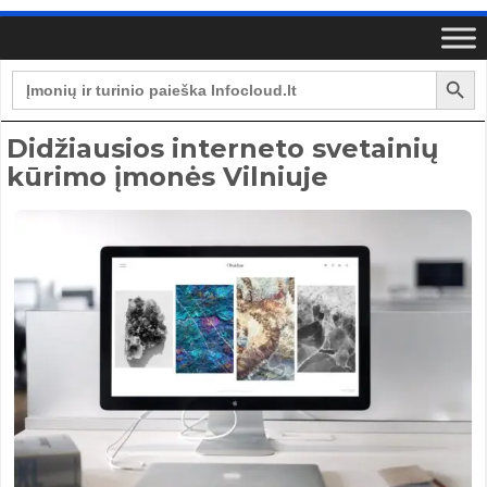
Search Button
Search
for:
Didžiausios interneto svetainių
kūrimo įmonės Vilniuje