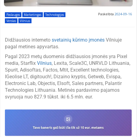
Paskelbta
2024-09-16
Paslaugos
Marketingas
Technologijos
Verslas
Vilnius
Didžiausios interneto
svetainių kūrimo įmonės
Vilniuje
pagal metines apyvartas.
Pagal 2023 metų duomenis didžiausios įmonės yra Pixel
media, Starflix
Vilnius
, Lexita, Scale3C, UNRVLD Lithuania,
Spurit, Adisoftas, Factos, Mtit, Excellent technologies,
IGeolise LT, digitouch!, Dizaino kryptis, Getweb, Evispa,
Electronic Lab, Objectis, Elsoft, Sales partners, Palantir
Technologies Lithuania. Metinės pardavimo pajamos
svyruoja nuo 827.9 tūkst. iki 6.5 mln. eur.