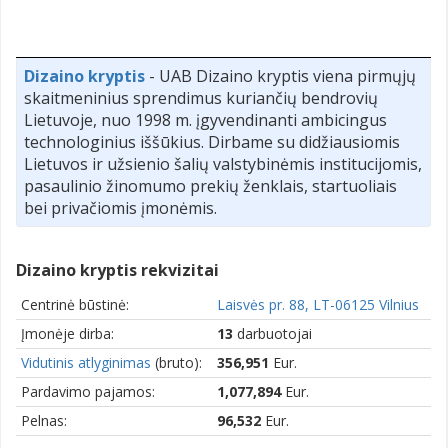
Dizaino kryptis
- UAB Dizaino kryptis viena pirmųjų
skaitmeninius sprendimus kuriančių bendrovių
Lietuvoje, nuo 1998 m. įgyvendinanti ambicingus
technologinius iššūkius. Dirbame su didžiausiomis
Lietuvos ir užsienio šalių valstybinėmis institucijomis,
pasaulinio žinomumo prekių ženklais, startuoliais
bei privačiomis įmonėmis.
Dizaino kryptis rekvizitai
Centrinė būstinė:
Laisvės pr. 88, LT-06125 Vilnius
Įmonėje dirba:
13
darbuotojai
Vidutinis atlyginimas
(bruto):
356,951
Eur.
Pardavimo pajamos:
1,077,894
Eur.
Pelnas:
96,532
Eur.