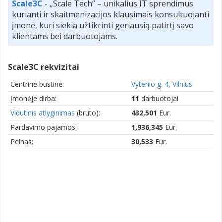
Scale3C
- „Scale Tech” – unikalius IT sprendimus
kurianti ir skaitmenizacijos klausimais konsultuojanti
įmonė, kuri siekia užtikrinti geriausią patirtį savo
klientams bei darbuotojams.
Scale3C rekvizitai
Centrinė būstinė:
Vytenio g. 4, Vilnius
Įmonėje dirba:
11
darbuotojai
Vidutinis atlyginimas
(bruto):
432,501
Eur.
Pardavimo pajamos:
1,936,345
Eur.
Pelnas:
30,533
Eur.