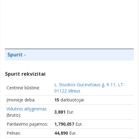
Spurit
-
Spurit rekvizitai
L. Stuokos-Gucevičiaus g. 9-11, LT-
Centrinė būstinė:
01122 Vilnius
Įmonėje dirba:
15
darbuotojai
Vidutinis atlyginimas
3,881
Eur.
(bruto):
Pardavimo pajamos:
1,790,057
Eur.
Pelnas:
44,890
Eur.