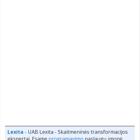
Lexita
- UAB Lexita - Skaitmeninės transformacijos
ekspertai. Esame
programavimo
paslaugų įmonė.