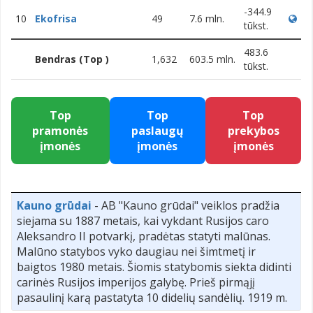
-344.9
10
Ekofrisa
49
7.6 mln.
tūkst.
483.6
Bendras (Top )
1,632
603.5 mln.
tūkst.
Top
Top
Top
pramonės
paslaugų
prekybos
įmonės
įmonės
įmonės
Kauno grūdai
- AB "Kauno grūdai" veiklos pradžia
siejama su 1887 metais, kai vykdant Rusijos caro
Aleksandro II potvarkį, pradėtas statyti malūnas.
Malūno statybos vyko daugiau nei šimtmetį ir
baigtos 1980 metais. Šiomis statybomis siekta didinti
carinės Rusijos imperijos galybę. Prieš pirmąjį
pasaulinį karą pastatyta 10 didelių sandėlių. 1919 m.