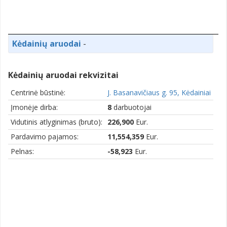
Kėdainių aruodai
-
Kėdainių aruodai rekvizitai
Centrinė būstinė:
J. Basanavičiaus g. 95, Kėdainiai
Įmonėje dirba:
8
darbuotojai
Vidutinis atlyginimas (bruto):
226,900
Eur.
Pardavimo pajamos:
11,554,359
Eur.
Pelnas:
-58,923
Eur.