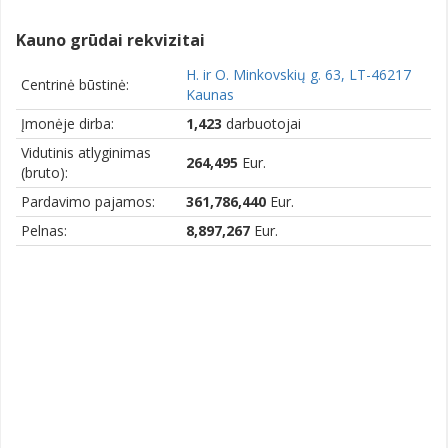
Kauno grūdai rekvizitai
H. ir O. Minkovskių g. 63, LT-46217
Centrinė būstinė:
Kaunas
Įmonėje dirba:
1,423
darbuotojai
Vidutinis atlyginimas
264,495
Eur.
(bruto):
Pardavimo pajamos:
361,786,440
Eur.
Pelnas:
8,897,267
Eur.