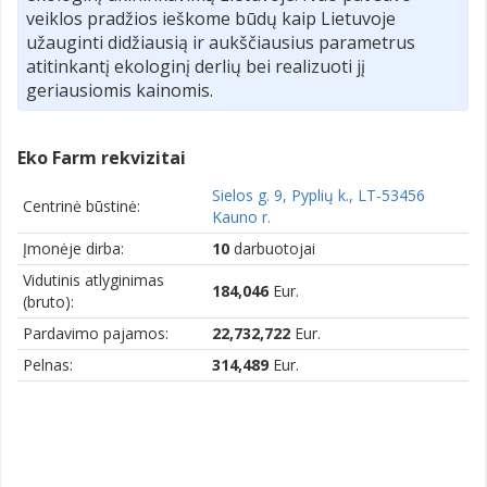
veiklos pradžios ieškome būdų kaip Lietuvoje
užauginti didžiausią ir aukščiausius parametrus
atitinkantį ekologinį derlių bei realizuoti jį
geriausiomis kainomis.
Eko Farm rekvizitai
Sielos g. 9, Pyplių k., LT-53456
Centrinė būstinė:
Kauno r.
Įmonėje dirba:
10
darbuotojai
Vidutinis atlyginimas
184,046
Eur.
(bruto):
Pardavimo pajamos:
22,732,722
Eur.
Pelnas:
314,489
Eur.