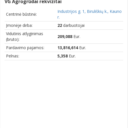
VG Agrogrūdai rekvizitai
Industrijos g. 1, Biruliškių k., Kauno
Centrinė būstinė:
r.
Įmonėje dirba:
22
darbuotojai
Vidutinis atlyginimas
209,088
Eur.
(bruto):
Pardavimo pajamos:
13,816,614
Eur.
Pelnas:
5,358
Eur.