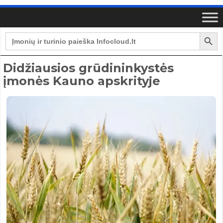
Search Button
Search
for:
Didžiausios grūdininkystės
įmonės Kauno apskrityje