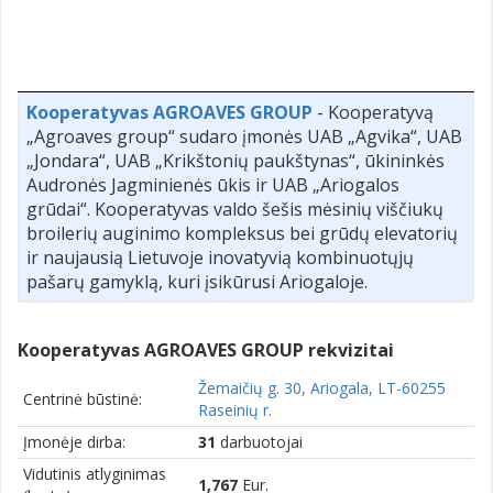
Kooperatyvas AGROAVES GROUP
- Kooperatyvą
„Agroaves group“ sudaro įmonės UAB „Agvika“, UAB
„Jondara“, UAB „Krikštonių paukštynas“, ūkininkės
Audronės Jagminienės ūkis ir UAB „Ariogalos
grūdai“. Kooperatyvas valdo šešis mėsinių viščiukų
broilerių auginimo kompleksus bei grūdų elevatorių
ir naujausią Lietuvoje inovatyvią kombinuotųjų
pašarų gamyklą, kuri įsikūrusi Ariogaloje.
Kooperatyvas AGROAVES GROUP rekvizitai
Žemaičių g. 30, Ariogala, LT-60255
Centrinė būstinė:
Raseinių r.
Įmonėje dirba:
31
darbuotojai
Vidutinis atlyginimas
1,767
Eur.