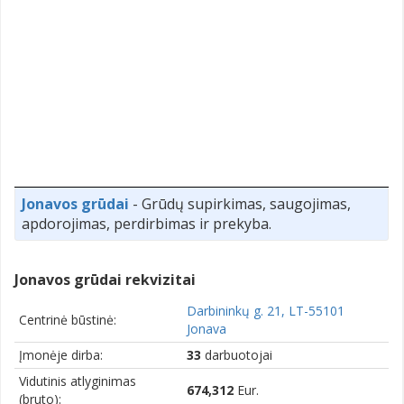
Jonavos grūdai
- Grūdų supirkimas, saugojimas,
apdorojimas, perdirbimas ir prekyba.
Jonavos grūdai rekvizitai
Darbininkų g. 21, LT-55101
Centrinė būstinė:
Jonava
Įmonėje dirba:
33
darbuotojai
Vidutinis atlyginimas
674,312
Eur.
(bruto):