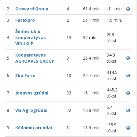
2
Groward Group
41
61.4 mln.
-11 mln.
3
Fatexpro
2
51.1 mln.
1.9 mln.
Žemės ūkio
208
4
kooperatyvas
13
32 mln.
tūkst.
VIDUKLĖ
Kooperatyvas
94.8
5
31
26.4 mln.
AGROAVES GROUP
tūkst.
314.5
6
Eko Farm
10
22.7 mln.
tūkst.
445.2
7
Jonavos grūdai
33
15.1 mln.
tūkst.
5.4
8
VG Agrogrūdai
22
13.8 mln.
tūkst.
-58.9
9
Kėdainių aruodai
8
11.6 mln.
tūkst.