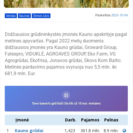
Paskelbta
2023-10-06
Verslas
Kaunas
Žemės ūkis
Didžiausios grūdininkystės įmonės Kauno apskrityje pagal
metines apyvartas. Pagal 2022 metų duomenis
didžiausios įmonės yra Kauno grūdai, Groward Group,
Fatexpro, VIDUKLĖ, AGROAVES GROUP, Eko Farm, VG
Agrogrūdai, Ekofrisa, Jonavos grūdai, Skovs Korn Baltic.
Metinės pardavimo pajamos svyruoja nuo 5,5 mln. iki
681,9 mln. Eur.
Įmonė
Darb.
Pajamos
Pelnas
1
Kauno grūdai
1,423
361.8 mln.
8.9 mln.