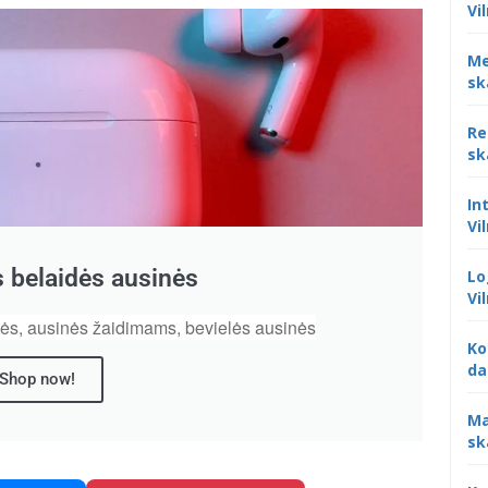
Vi
Me
sk
Re
sk
In
Vi
 belaidės ausinės
Lo
Vi
nės, ausinės žaidimams, bevielės ausinės
Ko
da
Shop now!
Ma
sk