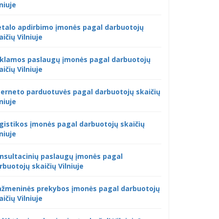
lniuje
talo apdirbimo įmonės pagal darbuotojų
aičių Vilniuje
klamos paslaugų įmonės pagal darbuotojų
aičių Vilniuje
terneto parduotuvės pagal darbuotojų skaičių
lniuje
gistikos įmonės pagal darbuotojų skaičių
lniuje
nsultacinių paslaugų įmonės pagal
rbuotojų skaičių Vilniuje
žmeninės prekybos įmonės pagal darbuotojų
aičių Vilniuje