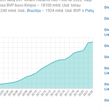
ias BVP buvo Kinijos – 18100 mlrd. Usd. toliau
Di
240 mlrd. Usd.,
Brazilija
– 1924 mlrd. Usd. BVP. ir
Pietų
Di
Di
Li
Di
Di
Di
Li
Di
Li
Di