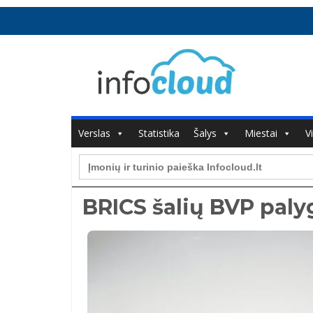
Verslas
Statistika
Šalys
Miestai
V
Search
for:
BRICS šalių BVP pal