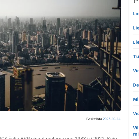
P
Li
Li
Li
Tu
Vi
De
Mi
Vi
Paskelbta
2023-10-14
Vi
mi
RICS šalių BVP einant metams nuo 1988 iki 2022. Kaip