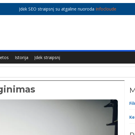
Įdėk SEO straipsnį su atgaline nuoroda
Infocloude
ietos
Istorija
Įdėk straipsnį
yginimas
M
Fi
Ke