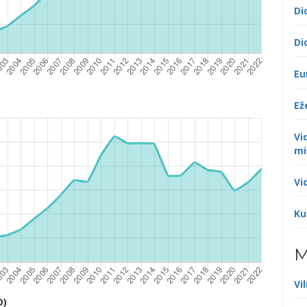
Di
Di
Eu
Ež
Vi
mi
Vi
Ku
M
Vi
D)