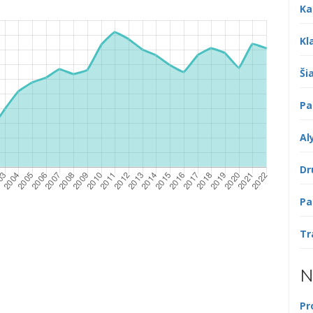
Ka
Kl
Šia
Pa
Al
Dr
Pa
Tr
N
Pr