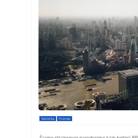
Statistika
Finansai
Šiame straipsnyje parodysime kaip keitėsi B