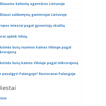
džiausios kelionių agentūros Lietuvoje
džiausi saldumynų gamintojai Lietuvoje
ropos miestai pagal gyventojų skaičių
erai aplink Vilnių
dutinės butų nuomos kainos Vilniuje pagal
krorajoną
dutinės butų kainos Vilniuje pagal mikrorajoną
r pavalgyti Palangoje? Restoranai Palangoje
iestai
lnius