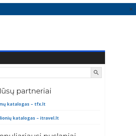
✕
Search Button
ūsų partneriai
lmų katalogas – tfx.lt
lionių katalogas – itravel.lt