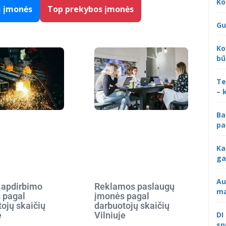
Ko
ų įmonės
Top prekybos įmonės
Gu
Ko
bū
Te
– 
Ba
pa
Ka
ga
Au
 apdirbimo
Reklamos paslaugų
ma
 pagal
įmonės pagal
ojų skaičių
darbuotojų skaičių
DI
e
Vilniuje
sp