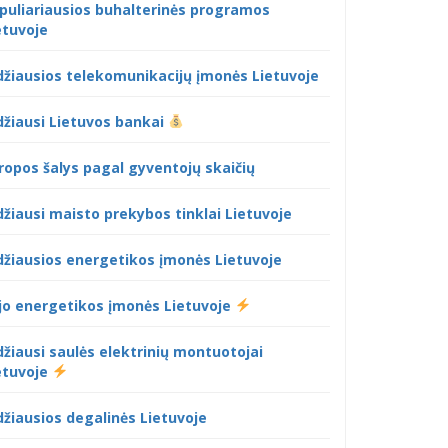
puliariausios buhalterinės programos
etuvoje
džiausios telekomunikacijų įmonės Lietuvoje
džiausi Lietuvos bankai
ropos šalys pagal gyventojų skaičių
džiausi maisto prekybos tinklai Lietuvoje
džiausios energetikos įmonės Lietuvoje
jo energetikos įmonės Lietuvoje
džiausi saulės elektrinių montuotojai
etuvoje
džiausios degalinės Lietuvoje