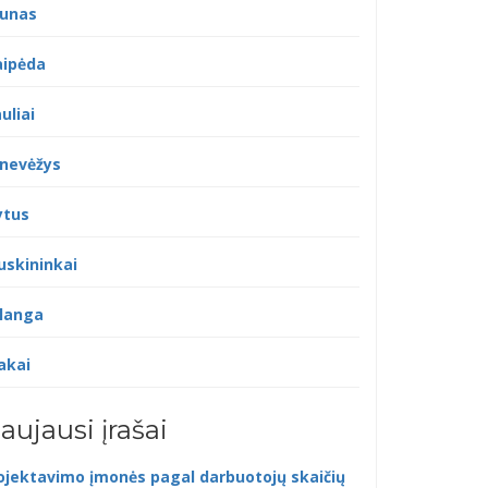
unas
aipėda
uliai
nevėžys
ytus
uskininkai
langa
akai
aujausi įrašai
ojektavimo įmonės pagal darbuotojų skaičių