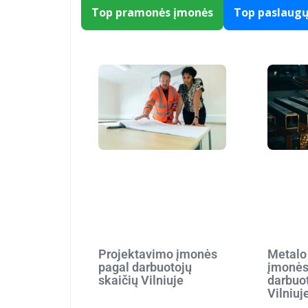
Top pramonės įmonės
Top paslaug
Projektavimo įmonės
Metalo
pagal darbuotojų
įmonės
skaičių Vilniuje
darbuot
Vilniuj