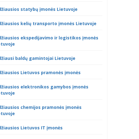
džiausios statybų įmonės Lietuvoje
džiausios kelių transporto įmonės Lietuvoje
džiausios ekspedijavimo ir logistikos įmonės
etuvoje
džiausi baldų gamintojai Lietuvoje
džiausios Lietuvos pramonės įmonės
džiausios elektronikos gamybos įmonės
etuvoje
džiausios chemijos pramonės įmonės
etuvoje
džiausios Lietuvos IT įmonės