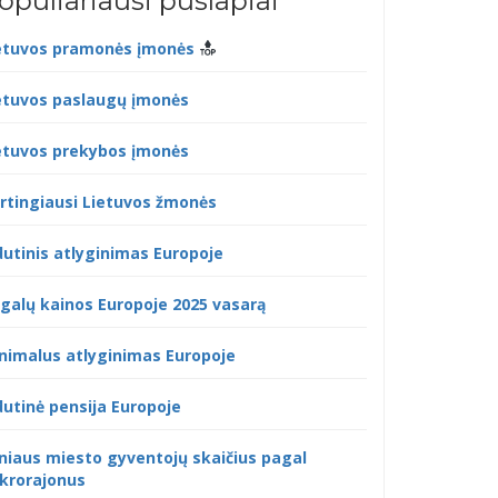
opuliariausi puslapiai
etuvos pramonės įmonės
etuvos paslaugų įmonės
etuvos prekybos įmonės
rtingiausi Lietuvos žmonės
dutinis atlyginimas Europoje
galų kainos Europoje 2025 vasarą
nimalus atlyginimas Europoje
dutinė pensija Europoje
lniaus miesto gyventojų skaičius pagal
krorajonus