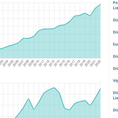
Po
Li
Di
Di
Eu
Di
Di
Vė
Di
Li
Di