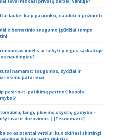
dėl tėvai renkasi privatų darželį Vilniuje?
ltai lauke: kaip pasirinkti, naudoti ir prižiūrėti
dėl kibernetinio saugumo įgūdžiai tampa
tini
rminuotas indėlis ar laikyti pinigus sąskaitoje
kas naudingiau?
tutai namams: saugumas, dydžiai ir
sirinkimo patarimai
ip pasirinkti patikimą partnerį kupolo
mybai?
tomobilių langų plovimo skysčių gamyba –
išytuvai ir dozavimas | [Teknomatik]
 balso asistentai verslui: kuo skiriasi skirtingi
rendimai ir kada verta rinktis?