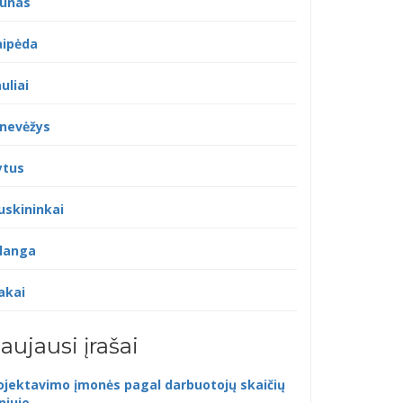
unas
aipėda
uliai
nevėžys
ytus
uskininkai
langa
akai
aujausi įrašai
ojektavimo įmonės pagal darbuotojų skaičių
lniuje