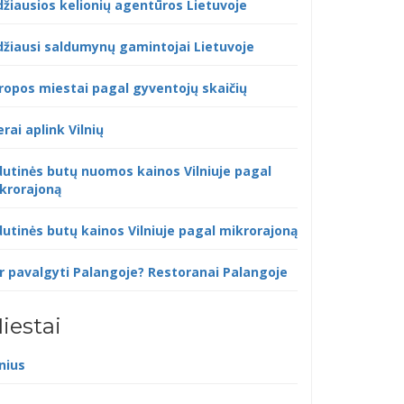
džiausios kelionių agentūros Lietuvoje
džiausi saldumynų gamintojai Lietuvoje
ropos miestai pagal gyventojų skaičių
erai aplink Vilnių
dutinės butų nuomos kainos Vilniuje pagal
krorajoną
dutinės butų kainos Vilniuje pagal mikrorajoną
r pavalgyti Palangoje? Restoranai Palangoje
iestai
lnius