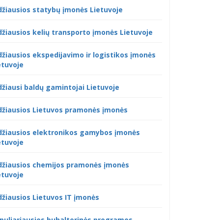
džiausios statybų įmonės Lietuvoje
džiausios kelių transporto įmonės Lietuvoje
džiausios ekspedijavimo ir logistikos įmonės
etuvoje
džiausi baldų gamintojai Lietuvoje
džiausios Lietuvos pramonės įmonės
džiausios elektronikos gamybos įmonės
etuvoje
džiausios chemijos pramonės įmonės
etuvoje
džiausios Lietuvos IT įmonės
puliariausios buhalterinės programos