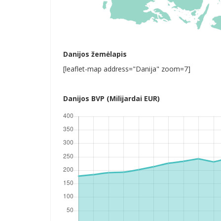
Danijos žemėlapis
[leaflet-map address="Danija" zoom=7]
Danijos BVP (Milijardai EUR)