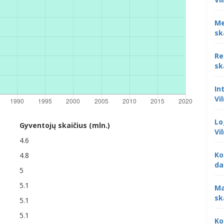
Me
sk
Re
sk
In
Vi
Lo
Gyventojų skaičius (mln.)
Vi
4.6
Ko
4.8
da
5
5.1
Ma
sk
5.1
5.1
Ko