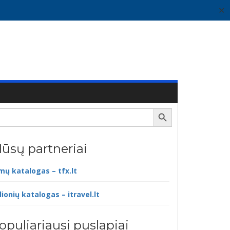
✕
Search Button
ūsų partneriai
lmų katalogas – tfx.lt
lionių katalogas – itravel.lt
opuliariausi puslapiai