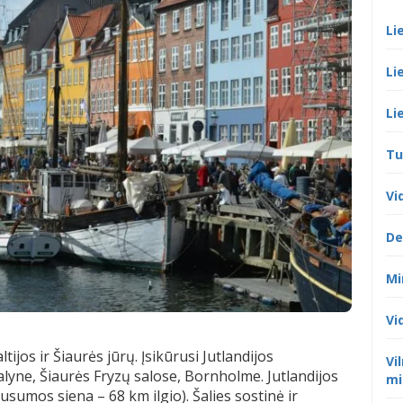
Li
Li
Li
Tu
Vi
De
Mi
Vi
ijos ir Šiaurės jūrų. Įsikūrusi Jutlandijos
Vi
salyne, Šiaurės Fryzų salose, Bornholme. Jutlandijos
mi
ausumos siena – 68 km ilgio). Šalies sostinė ir