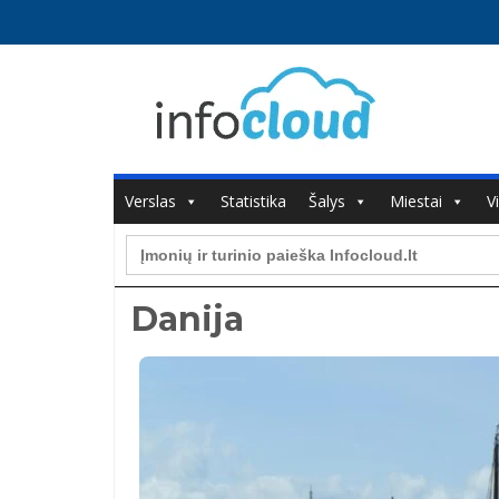
Verslas
Statistika
Šalys
Miestai
V
Search
for:
Danija