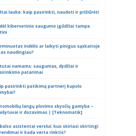
ltai lauke: kaip pasirinkti, naudoti ir prižiūrėti
dėl kibernetinio saugumo įgūdžiai tampa
tini
rminuotas indėlis ar laikyti pinigus sąskaitoje
kas naudingiau?
tutai namams: saugumas, dydžiai ir
sirinkimo patarimai
ip pasirinkti patikimą partnerį kupolo
mybai?
tomobilių langų plovimo skysčių gamyba –
išytuvai ir dozavimas | [Teknomatik]
 balso asistentai verslui: kuo skiriasi skirtingi
rendimai ir kada verta rinktis?