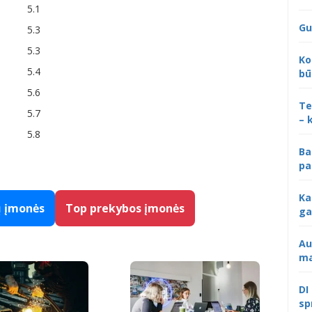
5.1
Gu
5.3
5.3
Ko
5.4
bū
5.6
Te
5.7
– 
5.8
Ba
pa
Ka
ų įmonės
Top prekybos įmonės
ga
Au
ma
DI
sp