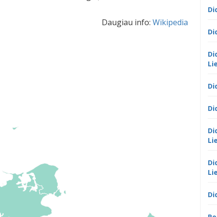
Di
Daugiau info:
Wikipedia
Di
Di
Li
Di
Di
Di
Li
Di
Li
Di
Po