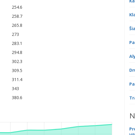
Ka
254.6
Kl
258.7
265.8
Šia
273
Pa
283.1
294.8
Al
302.3
Dr
309.5
311.4
Pa
343
380.6
Tr
N
Pr
Vi