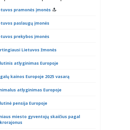
etuvos pramonės įmonės
etuvos paslaugų įmonės
etuvos prekybos įmonės
rtingiausi Lietuvos žmonės
dutinis atlyginimas Europoje
galų kainos Europoje 2025 vasarą
nimalus atlyginimas Europoje
dutinė pensija Europoje
lniaus miesto gyventojų skaičius pagal
krorajonus