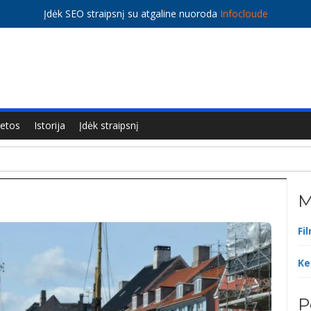
Įdėk SEO straipsnį su atgaline nuoroda
Infocloude
ietos
Istorija
Įdėk straipsnį
M
Fi
Ke
P