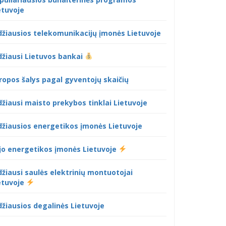
etuvoje
džiausios telekomunikacijų įmonės Lietuvoje
džiausi Lietuvos bankai
ropos šalys pagal gyventojų skaičių
džiausi maisto prekybos tinklai Lietuvoje
džiausios energetikos įmonės Lietuvoje
jo energetikos įmonės Lietuvoje
džiausi saulės elektrinių montuotojai
etuvoje
džiausios degalinės Lietuvoje