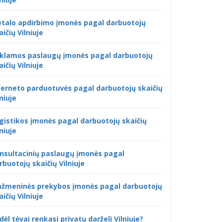
talo apdirbimo įmonės pagal darbuotojų
aičių Vilniuje
klamos paslaugų įmonės pagal darbuotojų
aičių Vilniuje
terneto parduotuvės pagal darbuotojų skaičių
lniuje
gistikos įmonės pagal darbuotojų skaičių
lniuje
nsultacinių paslaugų įmonės pagal
rbuotojų skaičių Vilniuje
žmeninės prekybos įmonės pagal darbuotojų
aičių Vilniuje
dėl tėvai renkasi privatų darželį Vilniuje?