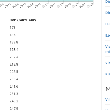
Di
Di
BVP (mlrd. eur)
Eu
178
184
Ež
189.8
Vi
193.4
mi
202.4
Vi
212.8
225.5
Ku
233.4
241.6
M
231.3
Vi
243.2
247.9