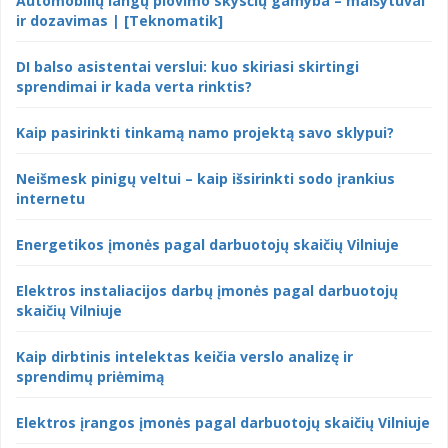
Automobilių langų plovimo skysčių gamyba – maišytuvai
ir dozavimas | [Teknomatik]
DI balso asistentai verslui: kuo skiriasi skirtingi
sprendimai ir kada verta rinktis?
Kaip pasirinkti tinkamą namo projektą savo sklypui?
Neišmesk pinigų veltui – kaip išsirinkti sodo įrankius
internetu
Energetikos įmonės pagal darbuotojų skaičių Vilniuje
Elektros instaliacijos darbų įmonės pagal darbuotojų
skaičių Vilniuje
Kaip dirbtinis intelektas keičia verslo analizę ir
sprendimų priėmimą
Elektros įrangos įmonės pagal darbuotojų skaičių Vilniuje