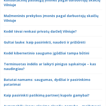
Konsultacinių paslaugų įmonės pagal darbuotojų skaičių
Vilniuje
Mažmeninės prekybos įmonės pagal darbuotojų skaičių
Vilniuje
Kodėl tėvai renkasi privatų darželį Vilniuje?
Gultai lauke: kaip pasirinkti, naudoti ir prižiūrėti
Kodėl kibernetinio saugumo įgūdžiai tampa būtini
Terminuotas indėlis ar laikyti pinigus sąskaitoje – kas
naudingiau?
Batutai namams: saugumas, dydžiai ir pasirinkimo
patarimai
Kaip pasirinkti patikimą partnerį kupolo gamybai?