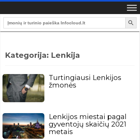
Search Button
Search
for:
Kategorija:
Lenkija
Turtingiausi Lenkijos
žmonės
Lenkijos miestai pagal
gyventojų skaičių 2021
metais